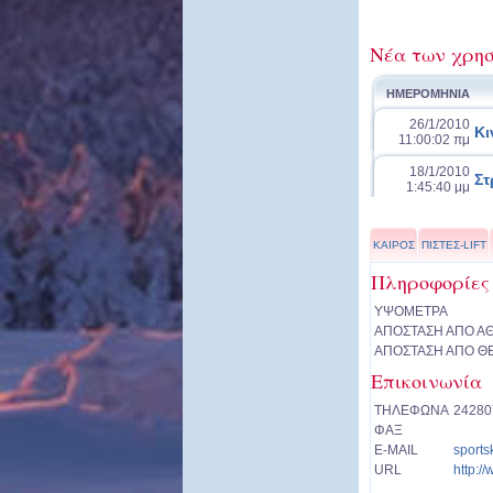
Νέα των χρησ
ΗΜΕΡΟΜΗΝΙΑ
26/1/2010
Κι
11:00:02 πμ
18/1/2010
Στ
1:45:40 μμ
ΚΑΙΡΟΣ
ΠΙΣΤΕΣ-LIFT
Πληροφορίες
ΥΨΟΜΕΤΡΑ
ΑΠΟΣΤΑΣΗ ΑΠΟ Α
ΑΠΟΣΤΑΣΗ ΑΠΟ Θ
Επικοινωνία
ΤΗΛΕΦΩΝΑ
24280
ΦΑΞ
E-MAIL
sports
URL
http://