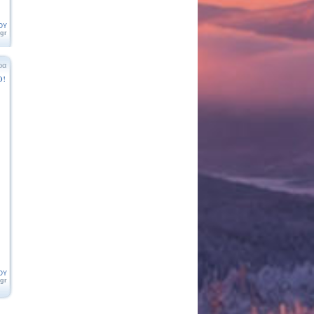
ΟΥ
.gr
ρα
Ο!
ΟΥ
.gr