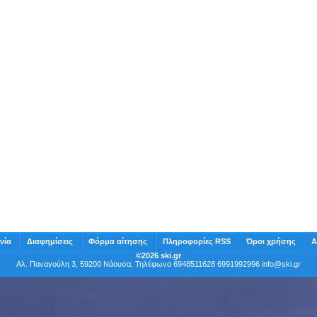
νία
Διαφημίσεις
Φόρμα αίτησης
Πληροφορίες RSS
Όροι χρήσης
Α
©2026 ski.gr
Αλ. Παναγούλη 3, 59200 Νάουσα, Τηλέφωνο 6948511628 6991992996
info@ski.gr