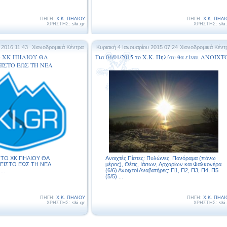
ΠΗΓΗ:
Χ.Κ. ΠΗΛΙΟΥ
ΠΗΓΗ:
Χ.Κ. ΠΗΛΙ
ΧΡΗΣΤΗΣ:
ski.gr
ΧΡΗΣΤΗΣ:
ski
 2016 11:43
Χιονοδρομικά Κέντρα
Κυριακή 4 Ιανουαρίου 2015 07:24
Χιονοδρομικά Κέντ
ΤΟ ΧΚ ΠΗΛΙΟΥ ΘΑ
Για 04/01/2015 το Χ.Κ. Πηλίου θα είναι ΑΝΟΙΧΤ
ΙΣΤΟ ΕΩΣ ΤΗ ΝΕΑ
6 ΤΟ ΧΚ ΠΗΛΙΟΥ ΘΑ
Ανοιχτές Πίστες: Πυλώνες, Πανόραμα (πάνω
ΕΙΣΤΟ ΕΩΣ ΤΗ ΝΕΑ
μέρος), Θέτις, Ιάσων, Αρχαρίων και Φαλκονέρα
..
(6/6) Ανοιχτοί Αναβατήρες: Π1, Π2, Π3, Π4, Π5
(5/5) ...
ΠΗΓΗ:
Χ.Κ. ΠΗΛΙΟΥ
ΠΗΓΗ:
Χ.Κ. ΠΗΛΙ
ΧΡΗΣΤΗΣ:
ski.gr
ΧΡΗΣΤΗΣ:
ski