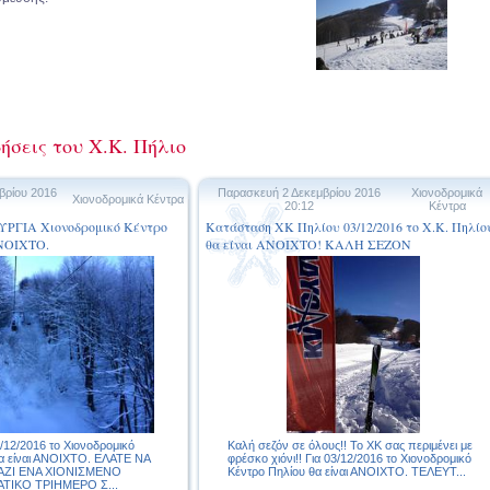
ήσεις του Χ.Κ. Πήλιο
βρίου 2016
Παρασκευή 2 Δεκεμβρίου 2016
Χιονοδρομικά
Χιονοδρομικά Κέντρα
20:12
Κέντρα
ΡΓΙΑ Χιονοδρομικό Κέντρο
Κατάσταση ΧΚ Πηλίου 03/12/2016 το Χ.Κ. Πηλίο
ΑΝΟΙΧΤΟ.
θα είναι ΑΝΟΙΧΤΟ! ΚΑΛΗ ΣΕΖΟΝ
12/2016 το Χιονοδρομικό
Kαλή σεζόν σε όλους!! Το ΧΚ σας περιμένει με
θα είναι ΑΝΟΙΧΤΟ. ΕΛΑΤΕ ΝΑ
φρέσκο χιόνι!! Για 03/12/2016 το Χιονοδρομικό
ΖΙ ΕΝΑ ΧΙΟΝΙΣΜΕΝΟ
Κέντρο Πηλίου θα είναι ΑΝΟΙΧΤΟ. ΤΕΛΕΥΤ...
ΤΙΚΟ ΤΡΙΗΜΕΡΟ Σ...