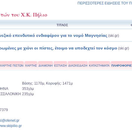
ΠΕΡΙΣΣΟΤΕΡΕΣ ΕΙΔΗΣΕΙΣ ΤΟΥ Πή
τών του Χ.Κ. Πήλιο
ΤΙΤΛΟΣ
νεζικό επενδυτικό ενδιαφέρον για το νομό Μαγνησίας
(ski.gr)
ρωμένες με χιόνι οι πίστες, έτοιμο να υποδεχτεί τον κόσμο
(ski.gr)
ΧΑΡΤΗΣ ΠΙΣΤΩΝ
ΧΑΡΤΗΣ
ΔΙΑΜΟΝΗ
ΕΣΤΙΑΣΗ
ΔΙΑΣΚΕΔΑΣΗ
ΚΑΤΑΣΤΗΜΑΤΑ
ΠΛΗΡΟΦΟΡΙΕ
Βάσης: 1170μ, Κορυφής: 1471μ
ΘΗΝΑ
353χλμ
ΕΣΣΑΛΟΝΙΚΗ
235χλμ
7379
ki@otenet.gr
www.skipilio.gr