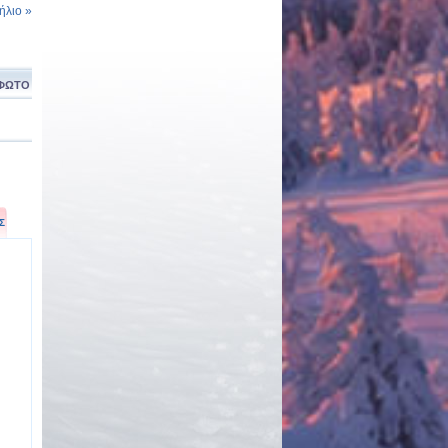
λιο »
ΦΩΤΟ
Σ