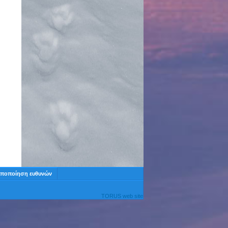
ποποίηση ευθυνών
TORUS web site