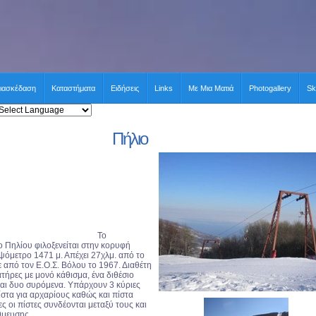
ιασκέδαση
Καταστήματα
Ειδήσεις
Links
Με Μια Ματιά
Photogallery
Sk
Πήλιο
Το
 Πηλίου φιλοξενείται στην κορυφή
υψόμετρο 1471 μ. Απέχει 27χλμ. από το
από τον Ε.Ο.Σ. Βόλου το 1967. Διαθέτη
τήρες με μονό κάθισμα, ένα διθέσιο
αι δυο συρόμενα. Υπάρχουν 3 κύριες
ίστα για αρχαρίους καθώς και πίστα
ς οι πίστες συνδέονται μεταξύ τους και
θμευσης.