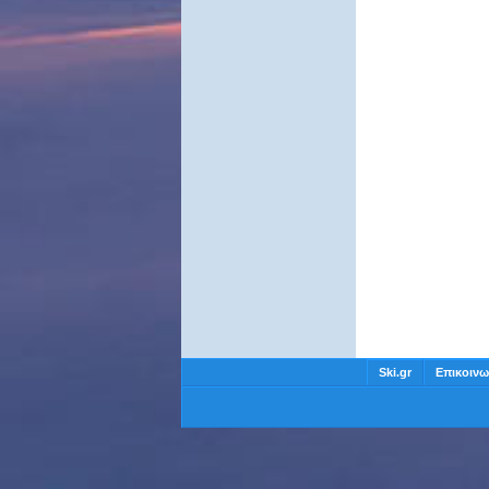
Ski.gr
Επικοινω