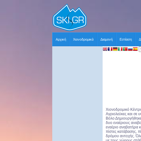
Αρχική
Χιονοδρομικά
Διαμονή
Εστίαση
Δ
Χιονοδρομικό Κέντρο
Αγριολεύκες και σε 
Βόλο Δημιουργήθηκε 
δυο εναέριους αναβα
εναέριο αναβατήρα κ
πίστες κατάβασης, π
δρόμου αντοχής. Όλε
με τους χώρους στά