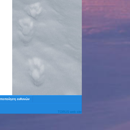
ποποίηση ευθυνών
TORUS web site