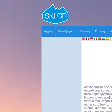
Αρχική
Χιονοδρομικά
Διαμονή
Εστίαση
Δ
Χιονοδρομικό Κέντρο
Αγριολεύκες και σε 
Βόλο Δημιουργήθηκε 
δυο εναέριους αναβα
εναέριο αναβατήρα κ
πίστες κατάβασης, π
δρόμου αντοχής. Όλε
με τους χώρους στά