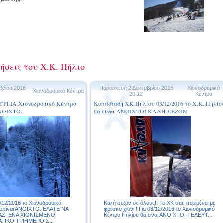
ήσεις του Χ.Κ. Πήλιο
βρίου 2016
Παρασκευή 2 Δεκεμβρίου 2016
Χιονοδρομικά
Χιονοδρομικά Κέντρα
20:12
Κέντρα
ΡΓΙΑ Χιονοδρομικό Κέντρο
Κατάσταση ΧΚ Πηλίου 03/12/2016 το Χ.Κ. Πηλίο
ΑΝΟΙΧΤΟ.
θα είναι ΑΝΟΙΧΤΟ! ΚΑΛΗ ΣΕΖΟΝ
12/2016 το Χιονοδρομικό
Kαλή σεζόν σε όλους!! Το ΧΚ σας περιμένει με
θα είναι ΑΝΟΙΧΤΟ. ΕΛΑΤΕ ΝΑ
φρέσκο χιόνι!! Για 03/12/2016 το Χιονοδρομικό
ΖΙ ΕΝΑ ΧΙΟΝΙΣΜΕΝΟ
Κέντρο Πηλίου θα είναι ΑΝΟΙΧΤΟ. ΤΕΛΕΥΤ...
ΤΙΚΟ ΤΡΙΗΜΕΡΟ Σ...