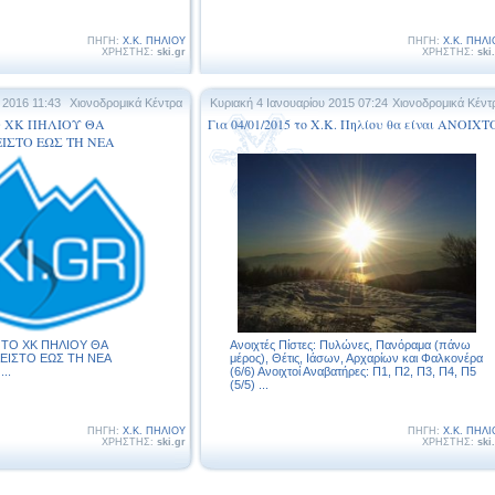
ΠΗΓΗ:
Χ.Κ. ΠΗΛΙΟΥ
ΠΗΓΗ:
Χ.Κ. ΠΗΛΙ
ΧΡΗΣΤΗΣ:
ski.gr
ΧΡΗΣΤΗΣ:
ski
 2016 11:43
Χιονοδρομικά Κέντρα
Κυριακή 4 Ιανουαρίου 2015 07:24
Χιονοδρομικά Κέντ
ΤΟ ΧΚ ΠΗΛΙΟΥ ΘΑ
Για 04/01/2015 το Χ.Κ. Πηλίου θα είναι ΑΝΟΙΧΤ
ΙΣΤΟ ΕΩΣ ΤΗ ΝΕΑ
6 ΤΟ ΧΚ ΠΗΛΙΟΥ ΘΑ
Ανοιχτές Πίστες: Πυλώνες, Πανόραμα (πάνω
ΕΙΣΤΟ ΕΩΣ ΤΗ ΝΕΑ
μέρος), Θέτις, Ιάσων, Αρχαρίων και Φαλκονέρα
..
(6/6) Ανοιχτοί Αναβατήρες: Π1, Π2, Π3, Π4, Π5
(5/5) ...
ΠΗΓΗ:
Χ.Κ. ΠΗΛΙΟΥ
ΠΗΓΗ:
Χ.Κ. ΠΗΛΙ
ΧΡΗΣΤΗΣ:
ski.gr
ΧΡΗΣΤΗΣ:
ski