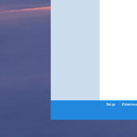
Ski.gr
Επικοινω