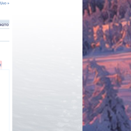
λιο »
ΦΩΤΟ
Σ