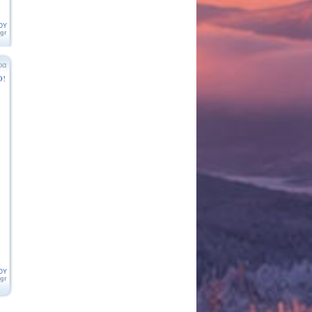
ΟΥ
.gr
ρα
Ο!
ΟΥ
.gr