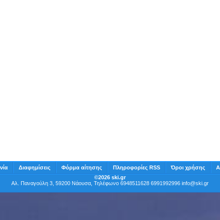
νία
Διαφημίσεις
Φόρμα αίτησης
Πληροφορίες RSS
Όροι χρήσης
Α
©2026 ski.gr
Αλ. Παναγούλη 3, 59200 Νάουσα, Τηλέφωνο 6948511628 6991992996
info@ski.gr