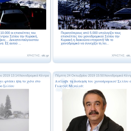
10.000 οι επισκέπτες του
Περισσότερους από 5.000 υπολογίζει τους
έντρου Σελίου την Κυριακή,
επισκέπτες του χιονοδρομικού Σελίου την
θήκες… Δεκαπενταύγουστου
Κυριακή η διοικούσα επιτροπή! Με το
α. Εξ αυτού ...
χιονοδρομικό να συνεχίζει τη λει...
ΧΡΗΣΤΗΣ:
ski.gr
ΧΡΗΣΤΗΣ:
ski
ου 2019 13:14
Χιονοδρομικά Κέντρα
Πέμπτη 24 Οκτωβρίου 2019 15:50
Χιονοδρομικά Κέντ
ει φτάσει ήδη το χιόνι στο
Ανέλαβε τη διοίκηση του χιονοδρομικού Σελίου 
ρο Σελίου
Γιώργος Μιχαλιάς