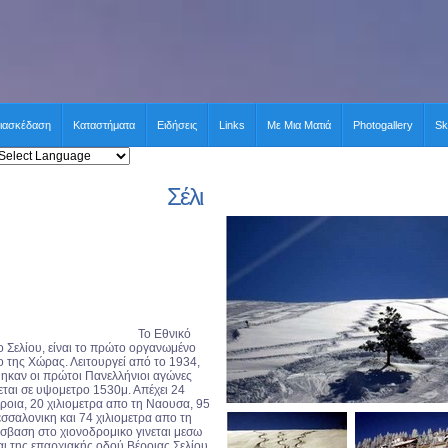
ιασκέδαση
Καταστήματα
Ειδήσεις
Links
Με Μια Ματιά
Photogallery
Sk
Σέλι
Το Εθνικό
 Σελίου, είναι το πρώτο οργανωμένο
 της Χώρας. Λειτουργεί από το 1934,
ηκαν οι πρώτοι Πανελλήνιοι αγώνες
εται σε υψομετρο 1530μ. Απέχει 24
έροια, 20 χιλιομετρα απο τη Ναουσα, 95
εσσαλονικη και 74 χιλιομετρα απο τη
σβαση στο χιονοδρομικο γινεται μεσω
αι της επαρχιακής οδού Βέροιας Σελίου