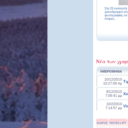
Στα 25 εκατοστά έ
χιονοδρομικό κέν
φωτογραφίας να φ
έτοιμος...
Νέα των χρησ
ΗΜΕΡΟΜΗΝΙΑ
10/12/2010
Τι
10:27:09 πμ
9/12/2010
Χι
7:06:41 μμ
10/2/2010
Vi
7:14:57 μμ
ΚΑΙΡΟΣ
ΠΙΣΤΕΣ-LIFT