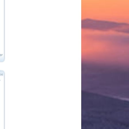
.gr
ρα
ο