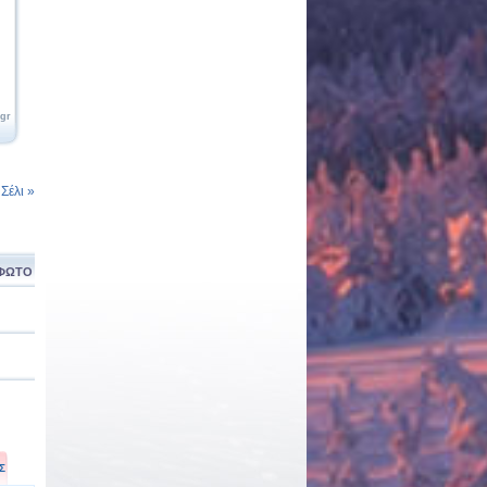
.gr
έλι »
ΦΩΤΟ
Σ