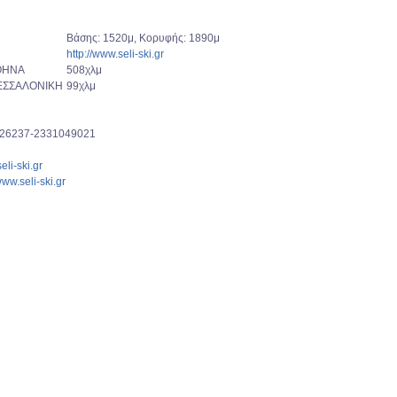
Βάσης: 1520μ, Κορυφής: 1890μ
http://www.seli-ski.gr
ΘΗΝΑ
508χλμ
ΕΣΣΑΛΟΝΙΚΗ
99χλμ
26237-2331049021
eli-ski.gr
www.seli-ski.gr