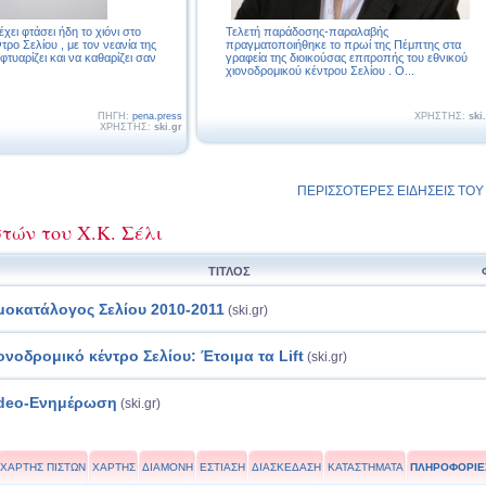
χει φτάσει ήδη το χιόνι στο
Τελετή παράδοσης-παραλαβής
τρο Σελίου , με τον νεανία της
πραγματοποιήθηκε το πρωί της Πέμπτης στα
τυαρίζει και να καθαρίζει σαν
γραφεία της διοικούσας επιτροπής του εθνικού
χιονοδρομικού κέντρου Σελίου . Ο...
ΠΗΓΗ:
pena.press
ΧΡΗΣΤΗΣ:
ski
ΧΡΗΣΤΗΣ:
ski.gr
ΠΕΡΙΣΣΟΤΕΡΕΣ ΕΙΔΗΣΕΙΣ ΤΟΥ Σ
τών του Χ.Κ. Σέλι
ΤΙΤΛΟΣ
μοκατάλογος Σελίου 2010-2011
(ski.gr)
ονοδρομικό κέντρο Σελίου: Έτοιμα τα Lift
(ski.gr)
deo-Ενημέρωση
(ski.gr)
ΧΑΡΤΗΣ ΠΙΣΤΩΝ
ΧΑΡΤΗΣ
ΔΙΑΜΟΝΗ
ΕΣΤΙΑΣΗ
ΔΙΑΣΚΕΔΑΣΗ
ΚΑΤΑΣΤΗΜΑΤΑ
ΠΛΗΡΟΦΟΡΙΕ