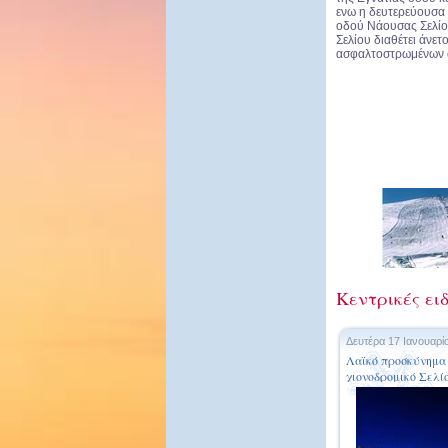
ενω η δευτερεύουσα 
οδού Νάουσας Σελίο
Σελίου διαθέτει άνε
ασφαλτοστρωμένων 
Κεντρικές ειδ
Δευτέρα 17 Ιανουαρί
Λαϊκό προσκύνημα 
χιονοδρομικό Σελί
δρόμους