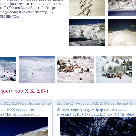
προσβαση γίνεται μεσω της επαρχιακής
υ. Το Εθνικό Χιονοδρομικό Κέντρο
τους χώρους πάρκινγκ έκτασης 36
στρεμμάτων.
ήσεις του Χ.Κ. Σέλι
ου 2022 12:09
Χιονοδρομικά Κέντρα
Δευτέρα 17 Ιανουαρίου 2022 12:06
Χιονοδρομικά Κέντ
με 10.000 κόσμου στο
56 εκατ. ευρώ για χιονοδρομικά στο ταμείο
ου! Μποτιλιάρισμα στους
ανάκαμψης. Καλά νέα για Σέλι και 3-5 Πηγάδια!