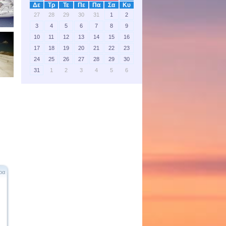
Δε
Τρ
Τε
Πε
Πα
Σα
Κυ
27
28
29
30
31
1
2
3
4
5
6
7
8
9
10
11
12
13
14
15
16
17
18
19
20
21
22
23
24
25
26
27
28
29
30
31
1
2
3
4
5
6
ρα