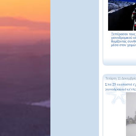
Ξεπέρασαν τους 
χιονοδρομικού κ
θυμίζοντας συν
μέσα στον χειμών
Τετάρτη 11 Δεκεμβρί
Στα 25 εκατοστά έχ
χιονοδρομικό κέντ