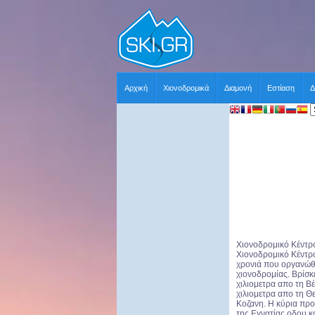
Αρχική
Χιονοδρομικά
Διαμονή
Εστίαση
Δ
Χιονοδρομικό Κέντρο
Χιονοδρομικό Κέντρο
χρονιά που οργανώθ
χιονοδρομίας. Βρίσκ
χιλιομετρα απο τη Β
χιλιομετρα απο τη Θ
Κοζανη. Η κύρια προ
της Εγνατίας οδου κ