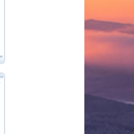
.gr
ρα
ο