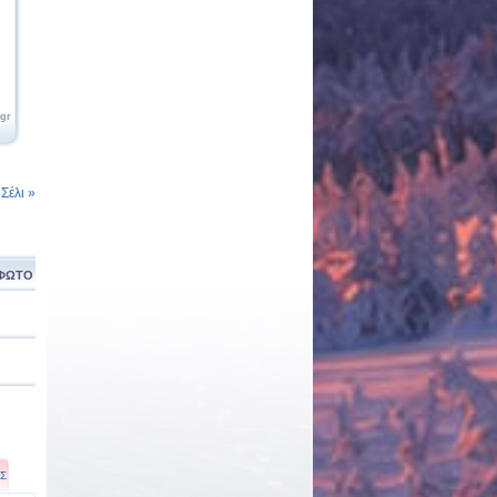
.gr
έλι »
ΦΩΤΟ
Σ