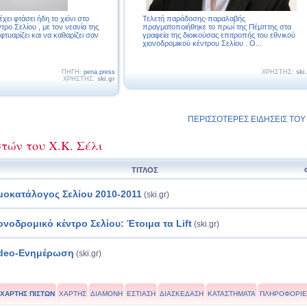
χει φτάσει ήδη το χιόνι στο
Τελετή παράδοσης-παραλαβής
τρο Σελίου , με τον νεανία της
πραγματοποιήθηκε το πρωί της Πέμπτης στα
τυαρίζει και να καθαρίζει σαν
γραφεία της διοικούσας επιτροπής του εθνικού
χιονοδρομικού κέντρου Σελίου . Ο...
ΠΗΓΗ:
pena.press
ΧΡΗΣΤΗΣ:
ski
ΧΡΗΣΤΗΣ:
ski.gr
ΠΕΡΙΣΣΟΤΕΡΕΣ ΕΙΔΗΣΕΙΣ ΤΟΥ Σ
τών του Χ.Κ. Σέλι
ΤΙΤΛΟΣ
μοκατάλογος Σελίου 2010-2011
(ski.gr)
ονοδρομικό κέντρο Σελίου: Έτοιμα τα Lift
(ski.gr)
deo-Ενημέρωση
(ski.gr)
ΧΑΡΤΗΣ ΠΙΣΤΩΝ
ΧΑΡΤΗΣ
ΔΙΑΜΟΝΗ
ΕΣΤΙΑΣΗ
ΔΙΑΣΚΕΔΑΣΗ
ΚΑΤΑΣΤΗΜΑΤΑ
ΠΛΗΡΟΦΟΡΙΕ