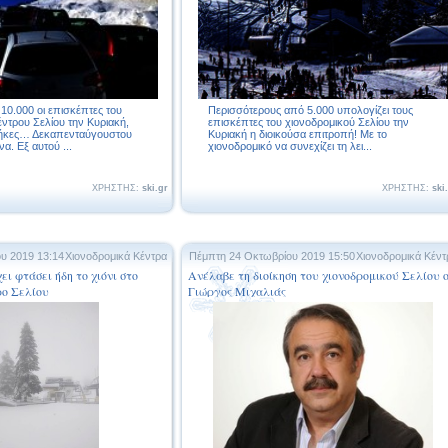
10.000 οι επισκέπτες του
Περισσότερους από 5.000 υπολογίζει τους
έντρου Σελίου την Κυριακή,
επισκέπτες του χιονοδρομικού Σελίου την
θήκες… Δεκαπενταύγουστου
Κυριακή η διοικούσα επιτροπή! Με το
α. Εξ αυτού ...
χιονοδρομικό να συνεχίζει τη λει...
ΧΡΗΣΤΗΣ:
ski.gr
ΧΡΗΣΤΗΣ:
ski
ου 2019 13:14
Χιονοδρομικά Κέντρα
Πέμπτη 24 Οκτωβρίου 2019 15:50
Χιονοδρομικά Κέντ
ει φτάσει ήδη το χιόνι στο
Ανέλαβε τη διοίκηση του χιονοδρομικού Σελίου 
ρο Σελίου
Γιώργος Μιχαλιάς