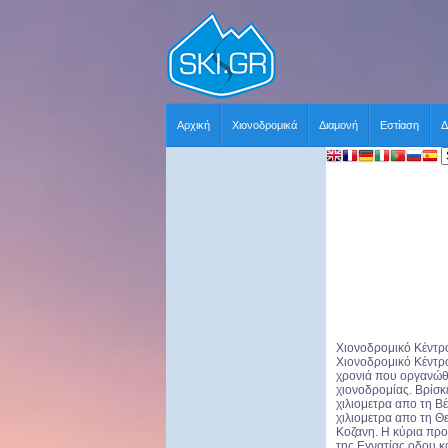
Αρχική
Χιονοδρομικά
Διαμονή
Εστίαση
Δ
Χιονοδρομικό Κέντρο
Χιονοδρομικό Κέντρο
χρονιά που οργανώθ
χιονοδρομίας. Βρίσκ
χιλιομετρα απο τη Β
χιλιομετρα απο τη Θ
Κοζανη. Η κύρια προ
της Εγνατίας οδου κ