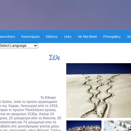
ιασκέδαση
Καταστήματα
Ειδήσεις
Links
Με Μια Ματιά
Photogallery
Sk
Σέλι
Το Εθνικό
 Σελίου, είναι το πρώτο οργανωμένο
 της Χώρας. Λειτουργεί από το 1934,
ηκαν οι πρώτοι Πανελλήνιοι αγώνες
εται σε υψομετρο 1530μ. Απέχει 24
έροια, 20 χιλιομετρα απο τη Ναουσα, 95
εσσαλονικη και 74 χιλιομετρα απο τη
σβαση στο χιονοδρομικο γινεται μεσω
αι της επαρχιακής οδού Βέροιας Σελίου