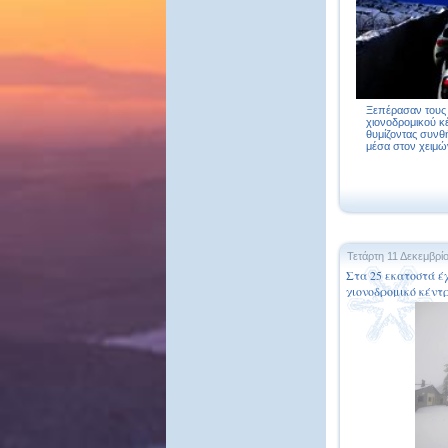
Ξεπέρασαν τους 
χιονοδρομικού κ
θυμίζοντας συν
μέσα στον χειμών
Τετάρτη 11 Δεκεμβρί
Στα 25 εκατοστά έχ
χιονοδρομικό κέντ