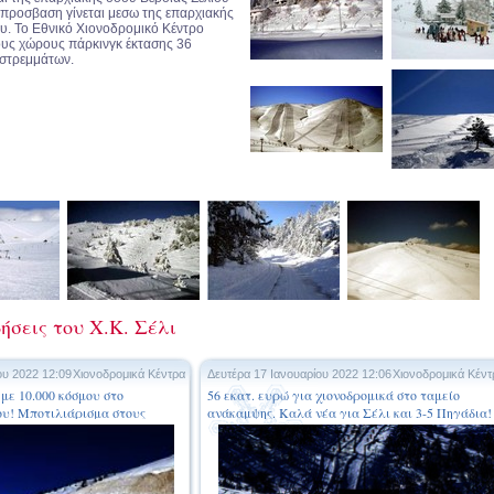
προσβαση γίνεται μεσω της επαρχιακής
υ. Το Εθνικό Χιονοδρομικό Κέντρο
τους χώρους πάρκινγκ έκτασης 36
στρεμμάτων.
ήσεις του Χ.Κ. Σέλι
ου 2022 12:09
Χιονοδρομικά Κέντρα
Δευτέρα 17 Ιανουαρίου 2022 12:06
Χιονοδρομικά Κέντ
με 10.000 κόσμου στο
56 εκατ. ευρώ για χιονοδρομικά στο ταμείο
ου! Μποτιλιάρισμα στους
ανάκαμψης. Καλά νέα για Σέλι και 3-5 Πηγάδια!