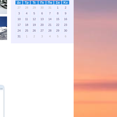
Δε
Τρ
Τε
Πε
Πα
Σα
Κυ
27
28
29
30
31
1
2
3
4
5
6
7
8
9
10
11
12
13
14
15
16
17
18
19
20
21
22
23
24
25
26
27
28
29
30
31
1
2
3
4
5
6
ρα