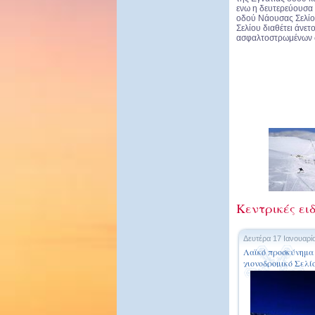
ενω η δευτερεύουσα 
οδού Νάουσας Σελίο
Σελίου διαθέτει άνε
ασφαλτοστρωμένων 
Κεντρικές ειδ
Δευτέρα 17 Ιανουαρί
Λαϊκό προσκύνημα 
χιονοδρομικό Σελί
δρόμους