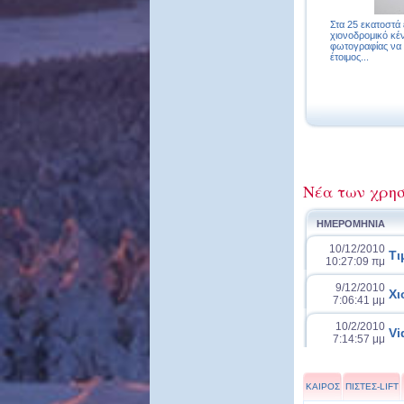
Στα 25 εκατοστά έ
χιονοδρομικό κέν
φωτογραφίας να φ
έτοιμος...
Νέα των χρησ
ΗΜΕΡΟΜΗΝΙΑ
10/12/2010
Τι
10:27:09 πμ
9/12/2010
Χι
7:06:41 μμ
10/2/2010
Vi
7:14:57 μμ
ΚΑΙΡΟΣ
ΠΙΣΤΕΣ-LIFT