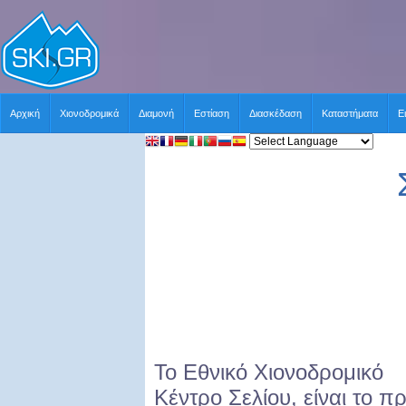
Αρχική
Χιονοδρομικά
Διαμονή
Εστίαση
Διασκέδαση
Καταστήματα
Ε
Το Εθνικό Χιονοδρομικό
Κέντρο Σελίου, είναι το π