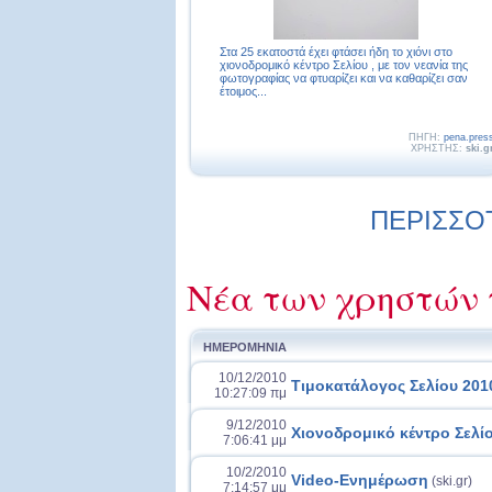
Στα 25 εκατοστά έχει φτάσει ήδη το χιόνι στο
χιονοδρομικό κέντρο Σελίου , με τον νεανία της
φωτογραφίας να φτυαρίζει και να καθαρίζει σαν
έτοιμος...
ΠΗΓΗ:
pena.pres
ΧΡΗΣΤΗΣ:
ski.g
ΠΕΡΙΣΣΟΤ
Νέα των χρηστών 
ΗΜΕΡΟΜΗΝΙΑ
10/12/2010
Τιμοκατάλογος Σελίου 201
10:27:09 πμ
9/12/2010
Χιονοδρομικό κέντρο Σελίο
7:06:41 μμ
10/2/2010
Video-Ενημέρωση
(ski.gr)
7:14:57 μμ