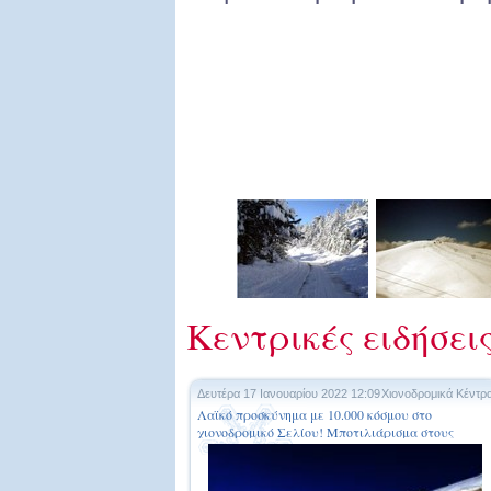
Κεντρικές ειδήσεις
Δευτέρα 17 Ιανουαρίου 2022 12:09
Χιονοδρομικά Κέντρ
Λαϊκό προσκύνημα με 10.000 κόσμου στο
χιονοδρομικό Σελίου! Μποτιλιάρισμα στους
δρόμους