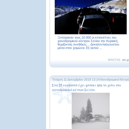
Ξεπέρασαν τους 10.000 οι επισκέπτες του
χιονοδρομικού κέντρου Σελίου την Κυριακή,
θυμίζοντας συνθήκες… Δεκαπενταύγουστου
μέσα στον χειμώνα. Εξ αυτού ...
ΧΡΗΣΤΗΣ:
ski.g
Τετάρτη 11 Δεκεμβρίου 2019 13:14
Χιονοδρομικά Κέντρ
Στα 25 εκατοστά έχει φτάσει ήδη το χιόνι στο
χιονοδρομικό κέντρο Σελίου