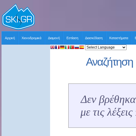
Αρχική
Χιονοδρομικά
Διαμονή
Εστίαση
Διασκέδαση
Καταστήματα
Αναζήτηση 
Δεν βρέθηκα
με τις λέξει