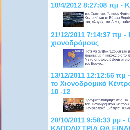
10/4/2012 8:27:08 πμ - Κ
της Χριστίνας Ταχιάου Φαίνετ
Κεντρική και τη Βόρεια Ευρώ
στις πλαγιές του. Δεν χρειάζοντ
21/12/2011 7:14:37 πμ 
χιονοδρόμους
Πότε να ανέβω: Έχουμε μια 
παραμείνει η κακοκαιρία το
Με τα σημερινά δεδομένα πρ
του βουνο...
13/12/2011 12:12:56 πμ 
το Χιονοδρομικό Κέντρ
10 -12
Πραγματοποιήθηκε στις 10/12
του Χιονοδρομικού Κέντρου 
Περιφερειακή Ενότητα Πέλλας
20/10/2011 9:58:33 μμ 
ΚΑΠΟΔΙΣΤΡΙΑ ΘΑ ΕΙΝΑ