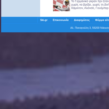
Το Γερμανικό γκραν πρι ήταν
χωρίς να βρέξει, χωρίς τη βο
Χάμιλτον, Αλόνσο, Γουέμπερ έ
Ski.gr
Επικοινωνία
Διαφημίσεις
Φόρμα αίτ
Αλ. Παναγούλη 3, 59200 Νάου