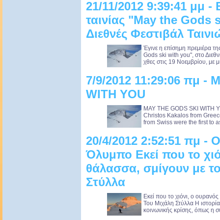
21/11/2012 9:39:41 μμ 
ταινίας "May the Gods s
Διεθνές Φεστιβάλ Ταιν
Έγινε η επίσημη πρεμιέρα τη
Gods ski with you", στο Διε
χθες στις 19 Νοεμβρίου, με μ
7/9/2012 11:29:06 πμ 
WITH YOU
MAY THE GODS SKI WITH YO
Christos Kakalos from Gree
from Swiss were the first to a
20/4/2012 2:52:51 πμ - 
Όλυμπο Εκεί που το χιό
θάλασσα, σμίγουν με τ
Στύλλα
Εκεί που το χιόνι, ο ουρανό
Του Μιχάλη Στύλλα Η ιστορία έ
κοινωνικής κρίσης, όπως η συ