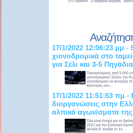
3-5 Πηγάδια 3-5pigadia Βόρρας Βασιλ
Αναζήτησ
17/1/2022 12:06:23 μμ - 
χιονοδρομικά στο ταμε
για Σέλι και 3-5 Πηγάδια
Περισσότερους από 5.000 υπο
χιονοδρομικού Σελίου την Κυ
χιονοδρομικό να συνεχίζει τ
καλύτερες συν...
17/1/2022 11:51:53 πμ -
διοργανώσεις στην Ελλά
αλπικά αγωνίσματα της
Όλα είναι έτοιμα για το ξεκί
2022 για την Ελληνική Ομοσ
αυλαία θ’ ανοίξει το 1ο ...