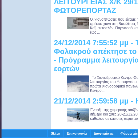
ΛΕΙΤΟΥΡΓΕΙΑΣ Χ/Κ 29/1
ΦΩΤΟΡΕΠΟΡΤΑΖ
Oι χιονοπτώσεις που είχαμε 
φρέσκο χιόνι στη Βασιλίτσα, 
Καϊμακτσαλάν, Παρνασσό και 
έως ...
24/12/2014 7:55:52 μμ 
Φαλακρού απέκτησε το 
- Πρόγραμμα λειτουργία
εορτών
Το Χιονοδρομικό Κέντρο Φα
λειτουργίας του Υπουργείου 
πρώτα Χιονοδρομικά πανελλα
Κέντρο...
21/12/2014 2:59:58 μμ -
Έναρξη της χειμερινής σαιζό
σήμερα και χθες 20-21/12/20
καθόλου σε κάποιες περιπτώσε
Ski.gr
Επικοινωνία
Διαφημίσεις
Φόρμα αίτ