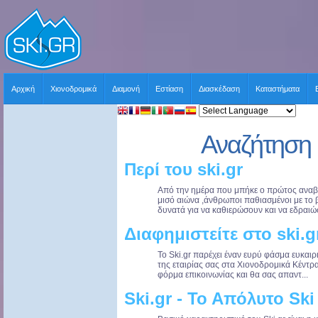
Αρχική
Χιονοδρομικά
Διαμονή
Εστίαση
Διασκέδαση
Καταστήματα
Αναζήτηση 
Περί του ski.gr
Από την ημέρα που μπήκε ο πρώτος αναβα
μισό αιώνα ,άνθρωποι παθιασμένοι με το β
δυνατά για να καθιερώσουν και να εδραιώσ
Διαφημιστείτε στο ski.g
Το Ski.gr παρέχει έναν ευρύ φάσμα ευκαι
της εταιρίας σας στα Χιονοδρομικά Κέντρ
φόρμα επικοινωνίας και θα σας απαντ...
Ski.gr - Το Απόλυτο Ski