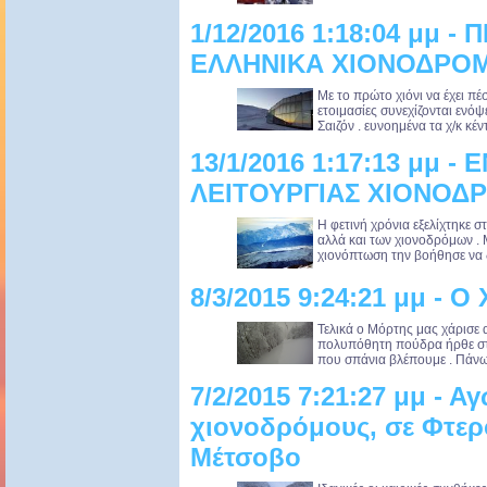
1/12/2016 1:18:04 μμ -
ΕΛΛΗΝΙΚΑ ΧΙΟΝΟΔΡΟ
Με το πρώτο χιόνι να έχει πέ
ετοιμασίες συνεχίζονται ενόψ
Σαιζόν . ευνοημένα τα χ/κ κέ
13/1/2016 1:17:13 μμ 
ΛΕΙΤΟΥΡΓΙΑΣ ΧΙΟΝΟΔΡ
Η φετινή χρόνια εξελίχτηκε 
αλλά και των χιονοδρόμων .
χιονόπτωση την βοήθησε να 
8/3/2015 9:24:21 μμ - 
Τελικά ο Μόρτης μας χάρισε
πολυπόθητη πούδρα ήρθε στα
που σπάνια βλέπουμε . Πάνω α
7/2/2015 7:21:27 μμ - Α
χιονοδρόμους, σε Φτε
Μέτσοβο