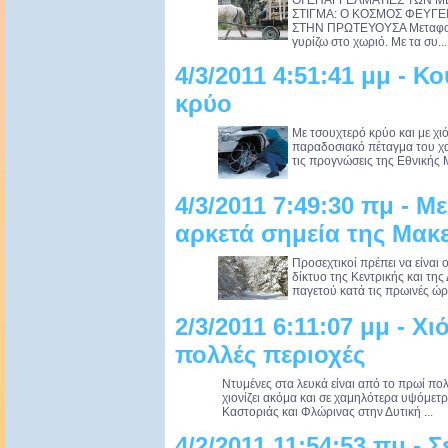
ΟΙ ΕΠΑΓΓΕΛΜΑΤΙΕΣ ΤΩΝ Μ
ΣΤΙΓΜΑ: Ο ΚΟΣΜΟΣ ΦΕΥΓΕΙ
ΣΤΗΝ ΠΡΩΤΕΥΟΥΣΑ Μεταφορα
γυρίζω στο χωριό. Με τα συ...
4/3/2011 4:51:41 μμ - 
κρύο
Με τσουχτερό κρύο και με χιό
παραδοσιακό πέταγμα του χ
τις προγνώσεις της Εθνικής 
4/3/2011 7:49:30 πμ - Μ
αρκετά σημεία της Μακ
Προσεχτικοί πρέπει να είναι 
δίκτυο της Κεντρικής και τη
παγετού κατά τις πρωινές ώρε
2/3/2011 6:11:07 μμ - Χι
πολλές περιοχές
Ντυμένες στα λευκά είναι από το πρωί πο
χιονίζει ακόμα και σε χαμηλότερα υψόμετρ
Καστοριάς και Φλώρινας στην Δυτική ...
4/2/2011 11:54:53 πμ - 