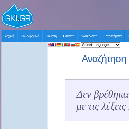
Αρχική
Χιονοδρομικά
Διαμονή
Εστίαση
Διασκέδαση
Καταστήματα
Αναζήτηση 
Δεν βρέθηκα
με τις λέξει