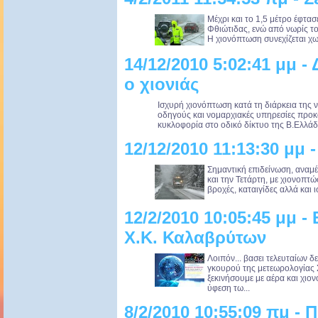
Μέχρι και το 1,5 μέτρο έφτασ
Φθιώτιδας, ενώ από νωρίς το
Η χιονόπτωση συνεχίζεται χωρ
14/12/2010 5:02:41 μμ - 
ο χιονιάς
Ισχυρή χιονόπτωση κατά τη διάρκεια της ν
οδηγούς και νομαρχιακές υπηρεσίες προ
κυκλοφορία στο οδικό δίκτυο της Β.Ελλάδα
12/12/2010 11:13:30 μμ
Σημαντική επιδείνωση, αναμέ
και την Τετάρτη, με χιονοπτώ
βροχές, καταιγίδες αλλά και 
12/2/2010 10:05:45 μμ -
Χ.Κ. Καλαβρύτων
Λοιπόν... βασει τελευταίων 
γκουρού της μετεωρολογίας Σά
ξεκινήσουμε με αέρα και χιο
ύφεση τω...
8/2/2010 10:55:09 πμ - 