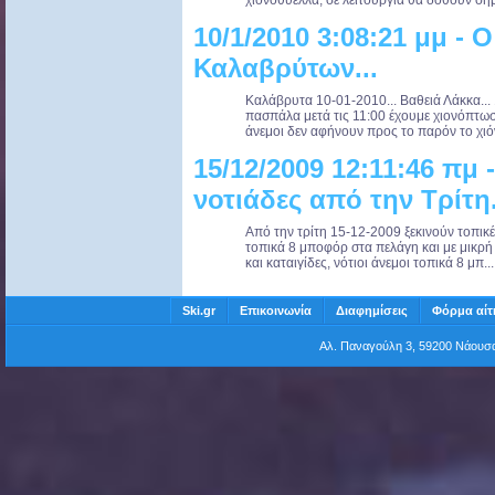
χιονοθύελλα, σε λειτουργία θα δοθούν σή
10/1/2010 3:08:21 μμ - 
Καλαβρύτων...
Καλάβρυτα 10-01-2010... Βαθειά Λάκκα...
πασπάλα μετά τις 11:00 έχουμε χιονόπτωσ
άνεμοι δεν αφήνουν προς το παρόν το χιόνι
15/12/2009 12:11:46 πμ 
νοτιάδες από την Τρίτη
Από την τρίτη 15-12-2009 ξεκινούν τοπικές
τοπικά 8 μποφόρ στα πελάγη και με μικρή
και καταιγίδες, νότιοι άνεμοι τοπικά 8 μπ...
Ski.gr
Επικοινωνία
Διαφημίσεις
Φόρμα αίτ
Αλ. Παναγούλη 3, 59200 Νάου