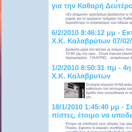
για την Καθαρή Δευτέρ
«Εν αναμονή» κρατήσεων βρίσκονται οι πε
χώρας για το ερχόμενο τριήμερο της Καθα
περισσότερο οι αποκλεισμοί των οδικών α
6/2/2010 8:46:12 μμ - Ε
Χ.Κ. Καλαβρύτων 07/02
Δύσκολη μέρα στο κέντρο με ανέμους που 
70-80 χλμ την ώρα... Στυγα-Αγκυρα κλειστ
περιορισμένη... ΓΙΑ ΑΥΡΙΟ.... αναμένουμε ύ.
1/2/2010 8:50:31 πμ - 4
Χ.Κ. Καλαβρυτων
Συνέχεια ισχυρών Ν-ΝΔ ανέμ
καθιστούν την λειτουργία το
βραδυ που ενισχύθηκαν οι νο
χτε...
18/1/2010 1:45:40 μμ - Σ
πίστες, έτοιμο να υποδ
Έτοιμο να υποδεχτεί τους λάτρεις των χει
Πηλίου. Εφόσον οι καιρικές συνθήκες το 