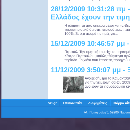
28/12/2009 10:31:28 πμ 
Ελλάδος έχουν την τιμη
Η πληρότητα από σήμερα μέχρι και τα Θεο
χαρακτηριστικό ότι στις περισσότερες περι
100%. Σε ό,τι αφορά τις τιμές για...
15/12/2009 10:46:57 μμ
Περτούλι Την τιμητική του είχε το περασ
Κέντρο Περτουλίου, καθώς τέθηκε για πρώτ
περίοδο. Το χιόνι που έπεσε τις προηγούμ.
11/12/2009 3:50:07 μμ - 
Ανοιξε σήμερα το Καιμακτσαλ
για την χειμερινή σαιζόν 200
ανοίξουν τα χιονοδρομικά κέ
Ski.gr
Επικοινωνία
Διαφημίσεις
Φόρμα αίτ
Αλ. Παναγούλη 3, 59200 Νάου