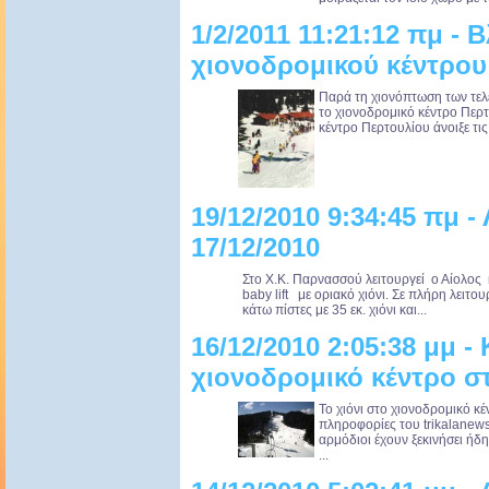
1/2/2011 11:21:12 πμ - 
χιονοδρομικού κέντρου
Παρά τη χιονόπτωση των τε
το χιονοδρομικό κέντρο Περτο
κέντρο Περτουλίου άνοιξε τις 
19/12/2010 9:34:45 πμ -
17/12/2010
Στο Χ.Κ. Παρνασσού λειτουργεί ο Αίολος 
baby lift με οριακό χιόνι. Σε πλήρη λειτο
κάτω πίστες με 35 εκ. χιόνι και...
16/12/2010 2:05:38 μμ -
χιονοδρομικό κέντρο σ
Το χιόνι στο χιονοδρομικό κ
πληροφορίες του trikalanews.
αρμόδιοι έχουν ξεκινήσει ήδη
...