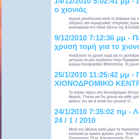
14/12/2010 5:02:41 μμ - 
ο χιονιάς
Ισχυρή χιονόπτωση κατά τη διάρκεια της ν
οδηγούς και νομαρχιακές υπηρεσίες προ
κυκλοφορία στο οδικό δίκτυο της Β.Ελλάδα
9/12/2010 7:12:36 μμ - 
χρυσή τομή για το χιο
Αναζητούν τη χρυσή τομή για το χιονοδρ
μετοχών να μην περάσουν στην Περιφέρει
κυρίων Κουφογάζου Μπατατόλη. Τη χρυσή
25/1/2010 11:25:42 μμ 
ΧΙΟΝΟΔΡΟΜΙΚΟ ΚΕΝΤ
Το ετήσιο πάρτυ στο Χιονοδρομικό Κέντρο 
θεσμός. Γίνεται για 5η χρονιά και κάθε χ
φίλους του σκι ή απλά του χιονιού! Ο...
24/1/2010 7:35:02 πμ - 
24 / 1 / 2010
Μετά την χθεσινή καλή μέρα τα περισσότ
κανονικά με αρκετο φρέσκο χιόνι . Έτσι έχ
Παρνασσού 20 εκ, Καιμακτσαλάν 20 εκ,...