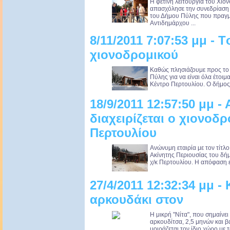
Η φετινή λειτουργία του Χιο
απασχόλησε την συνεδρίαση τ
του Δήμου Πύλης που πραγμ
Αντιδημάρχου ...
8/11/2011 7:07:53 μμ - 
χιονοδρομικού
Καθώς πλησιάζουμε προς το χ
Πύλης για να είναι όλα έτοιμ
Κέντρο Περτουλίου. Ο δήμος μ
18/9/2011 12:57:50 μμ -
διαχειρίζεται ο χιονοδ
Περτουλίου
Ανώνυμη εταιρία με τον τίτλ
Ακίνητης Περιουσίας του δήμ
χ/κ Περτουλίου. Η απόφαση 
27/4/2011 12:32:34 μμ -
αρκουδάκι στον
Η μικρή "Νίτα", που σημαίνει
αρκουδίτσα, 2,5 μηνών και β
μοιράζεται τον ίδιο χώρο με 