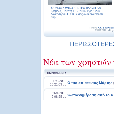
ΧΙΟΝΟΔΡΟΜΙΚΟ ΚΕΝΤΡΟ ΒΑΣΙΛΙΤΣΑΣ
Γρεβενά, Πέμπτη 1-12-2016, ώρα 17:30. Η
Διοίκηση του Ε.Χ.Κ.Β. σας ανακοινώνει ότι
αύρ...
ΠΗΓΗ:
Χ.Κ. Βασιλίτσα
ΧΡΗΣΤΗΣ:
ski.g
ΠΕΡΙΣΣΟΤΕΡΕΣ 
Νέα των χρηστών 
ΗΜΕΡΟΜΗΝΙΑ
17/3/2010
Ο πιο απίστευτος Μάρτης
(
10:21:03 μμ
26/1/2010
Φωτοενημέροση από το Χ.Κ
2:08:55 μμ