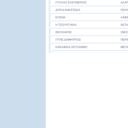
ΓΟΥΛΑΣ ΕΛΕΥΘΕΡΙΟΣ
ΑΛΑ
ΔΙΠΛΑ ΑΝΑΣΤΑΣΙΑ
ΠΟΛΥ
ΕΛΕΝΑ
ΛΑΒ
Η ΤΣΟΥΡΓΙΑΚΑ
ΑΕΤΙ
ΘΕΟΧΑΡΗΣ
ΣΜΙΞ
ΙΤΤΗΣ ΔΗΜΗΤΡΙΟΣ
ΠΕΡΙ
ΚΑΚΑΦΙΚΑ ΧΡΥΣΑΝΘΗ
ΜΕΓ
ΚΑΛΟΓΗΡΟΥ ΒΑΣΙΛΙΚΗ
ΠΕΡΙ
ΚΑΝΙΑ ΠΑΝΑΓΙΩΤΑ
ΜΕΣ
ΚΑΡΑΓΙΑΝΝΗΣ ΛΑΜΠΡΟΣ
ΜΟΝΑ
ΚΑΡΑΚΙΤΣΙΟΣ ΓΕΩΡΓΙΟΣ
ΛΑΒ
ΚΙΤΣΙΟΥΛΗΣ ΓΕΩΡΓΙΟΣ & ΣΙΑ Ο.Ε.
ΛΑΒ
ΚΟΤΤΑΣ ΠΕΡΙΚΛΗΣ
ΠΡΟ
ΚΥΡΑΤΖΗΣ ΠΟΥΛΙΟΣ
ΠΟΛΥ
ΛΑ ΝΟΙ
ΣΑΜΑ
ΛΟΛΑ - ΜΠΑΣΔΕΚΗ ΕΙΡΗΝΗ
ΣΑΜΑ
ΜΗΛΙΩΝΗΣ
ΓΡΕ