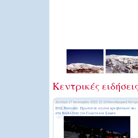
Κεντρικές ειδήσει
Δευτέρα 17 Ιανουαρίου 2022 22:19
Χιονοδρομικά Κέντρ
ΕΟΣ Νάουσας. Πρωτιά σε αγώνα ορειβατικού σκι
στη Βασιλίτσα για Γιώργο και Σοφία