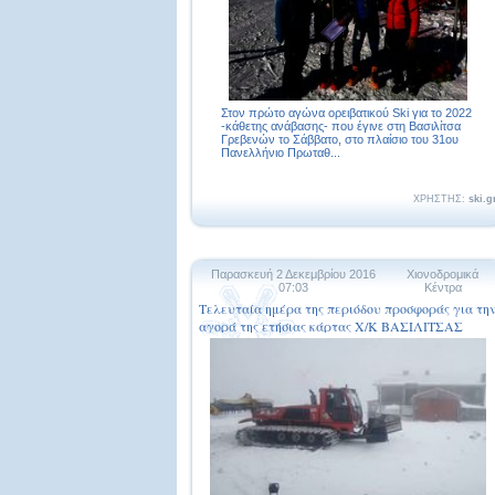
Στον πρώτο αγώνα ορειβατικού Ski για το 2022
-κάθετης ανάβασης- που έγινε στη Βασιλίτσα
Γρεβενών το Σάββατο, στο πλαίσιο του 31ου
Πανελλήνιο Πρωταθ...
ΧΡΗΣΤΗΣ:
ski.g
Παρασκευή 2 Δεκεμβρίου 2016
Χιονοδρομικά
07:03
Κέντρα
Τελευταία ημέρα της περιόδου προσφοράς για τη
αγορά της ετήσιας κάρτας Χ/Κ ΒΑΣΙΛΙΤΣΑΣ