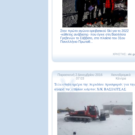
Στον πρώτο αγώνα ορειβατικού Ski για το 2022
-κάθετης ανάβασης- που έγινε στη Βασιλίτσα
Γρεβενών το Σάββατο, στο πλαίσιο του 31ου
Πανελλήνιο Πρωταθ...
ΧΡΗΣΤΗΣ:
ski.g
Παρασκευή 2 Δεκεμβρίου 2016
Χιονοδρομικά
07:03
Κέντρα
Τελευταία ημέρα της περιόδου προσφοράς για τη
αγορά της ετήσιας κάρτας Χ/Κ ΒΑΣΙΛΙΤΣΑΣ