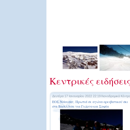
Κεντρικές ειδήσει
Δευτέρα 17 Ιανουαρίου 2022 22:19
Χιονοδρομικά Κέντρ
ΕΟΣ Νάουσας. Πρωτιά σε αγώνα ορειβατικού σκι
στη Βασιλίτσα για Γιώργο και Σοφία