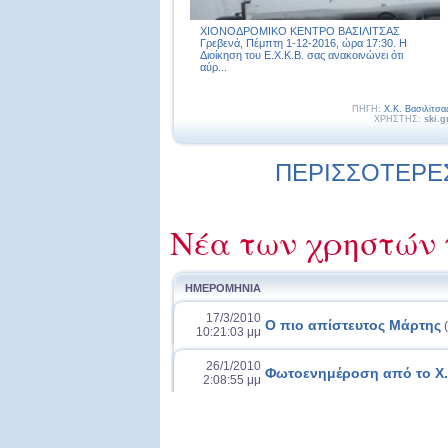
ΧΙΟΝΟΔΡΟΜΙΚΟ ΚΕΝΤΡΟ ΒΑΣΙΛΙΤΣΑΣ
Γρεβενά, Πέμπτη 1-12-2016, ώρα 17:30. Η
Διοίκηση του Ε.Χ.Κ.Β. σας ανακοινώνει ότι
αύρ...
ΠΗΓΗ:
Χ.Κ. Βασιλίτσα
ΧΡΗΣΤΗΣ:
ski.g
ΠΕΡΙΣΣΟΤΕΡΕΣ 
Νέα των χρηστών 
ΗΜΕΡΟΜΗΝΙΑ
17/3/2010
Ο πιο απίστευτος Μάρτης
(
10:21:03 μμ
26/1/2010
Φωτοενημέροση από το Χ.Κ
2:08:55 μμ