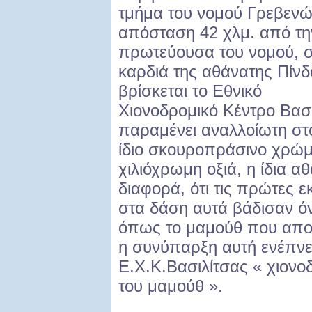
τμήμα του νομού Γρεβενώ
απόσταση 42 χλμ. από τη
πρωτεύουσα του νομού, 
καρδιά της αθάνατης Πίνδ
βρίσκεται το Εθνικό
Χιονοδρομικό Κέντρο Βασι
παραμένει αναλλοίωτη στ
ίδιο σκουροπράσινο χρώμ
χιλιόχρωμη οξιά, η ίδια α
διαφορά, ότι τις πρώτες ε
στα δάση αυτά βάδισαν ό
όπως το μαμούθ που απο
η συνύπαρξη αυτή ενέπνε
Ε.Χ.Κ.Βασιλίτσας « χιονο
του μαμούθ ».