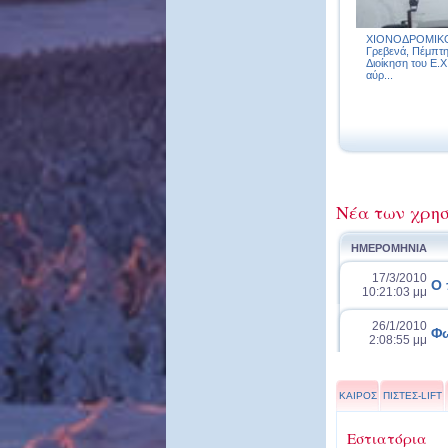
ΧΙΟΝΟΔΡΟΜΙΚ
Γρεβενά, Πέμπτη
Διοίκηση του Ε.Χ
αύρ...
Νέα των χρησ
ΗΜΕΡΟΜΗΝΙΑ
17/3/2010
Ο 
10:21:03 μμ
26/1/2010
Φω
2:08:55 μμ
ΚΑΙΡΟΣ
ΠΙΣΤΕΣ-LIFT
Εστιατόρια