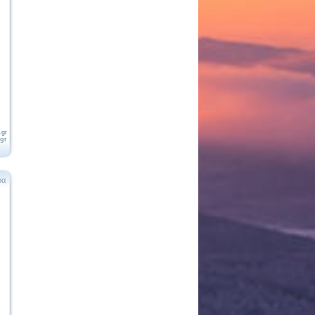
.gr
.gr
ρα