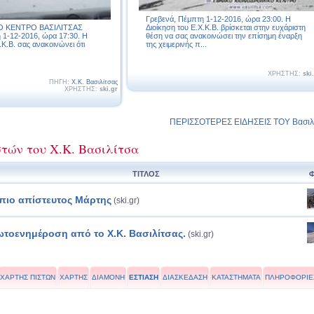
Γρεβενά, Πέμπτη 1-12-2016, ώρα 23:00. Η
Ο ΚΕΝΤΡΟ ΒΑΣΙΛΙΤΣΑΣ
Διοίκηση του Ε.Χ.Κ.Β. βρίσκεται στην ευχάριστη
 1-12-2016, ώρα 17:30. Η
θέση να σας ανακοινώσει την επίσημη έναρξη
.Κ.Β. σας ανακοινώνει ότι
της χειμερινής π...
ΧΡΗΣΤΗΣ:
ski
ΠΗΓΗ:
Χ.Κ. Βασιλίτσας
ΧΡΗΣΤΗΣ:
ski.gr
ΠΕΡΙΣΣΟΤΕΡΕΣ ΕΙΔΗΣΕΙΣ ΤΟΥ Βασιλί
τών του Χ.Κ. Βασιλίτσα
ΤΙΤΛΟΣ
πιο απίστευτος Μάρτης
(ski.gr)
τοενημέροση από το Χ.Κ. Βασιλίτσας.
(ski.gr)
ΧΑΡΤΗΣ ΠΙΣΤΩΝ
ΧΑΡΤΗΣ
ΔΙΑΜΟΝΗ
ΕΣΤΙΑΣΗ
ΔΙΑΣΚΕΔΑΣΗ
ΚΑΤΑΣΤΗΜΑΤΑ
ΠΛΗΡΟΦΟΡΙΕ