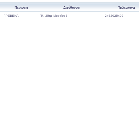
Περιοχή
Διεύθυνση
Τηλέφωνα
ΓΡΕΒΕΝΑ
Πλ. 25ης Μαρτίου 6
2462025402