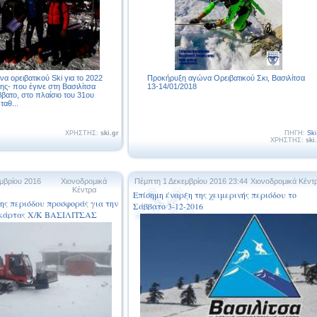
α ορειβατικού Ski για το 2022
Προκήρυξη αγώνα Ορειβατικού Σκι, Βασιλίτσα
ης- που έγινε στη Βασιλίτσα
13-14/01/2018
βατο, στο πλαίσιο του 31ου
αθ...
ΧΡΗΣΤΗΣ:
ski.gr
ΠΗΓΗ:
Ski
ΧΡΗΣΤΗΣ:
ski
μβρίου 2016
Χιονοδρομικά
Πέμπτη 1 Δεκεμβρίου 2016 23:44
Χιονοδρομικά Κέντ
Κέντρα
Επίσημη έναρξη της χειμερινής περιόδου το
ης περιόδου προσφοράς για την
Σάββατο 3-12-2016
ς κάρτας Χ/Κ ΒΑΣΙΛΙΤΣΑΣ