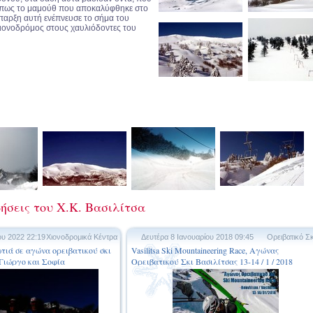
όπως το μαμούθ που αποκαλύφθηκε στο
παρξη αυτή ενέπνευσε το σήμα του
χιονοδρόμος στους χαυλιόδοντες του
δήσεις του Χ.Κ. Βασιλίτσα
ου 2022 22:19
Χιονοδρομικά Κέντρα
Δευτέρα 8 Ιανουαρίου 2018 09:45
Ορειβατικό Σκ
ιά σε αγώνα ορειβατικού σκι
Vasilitsa Ski Mountaineering Race, Αγώνας
 Γιώργο και Σοφία
Ορειβατικού Σκι Βασιλίτσας 13-14 / 1 / 2018