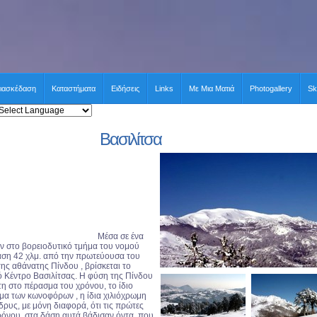
ιασκέδαση
Καταστήματα
Ειδήσεις
Links
Με Μια Ματιά
Photogallery
Sk
Βασιλίτσα
Μέσα σε ένα
ν στο βορειοδυτικό τμήμα του νομού
αση 42 χλμ. από την πρωτεύουσα του
της αθάνατης Πίνδου , βρίσκεται το
 Κέντρο Βασιλίτσας. Η φύση της Πίνδου
η στο πέρασμα του χρόνου, το ίδιο
α των κωνοφόρων , η ίδια χιλιόχρωμη
 δρυς, με μόνη διαφορά, ότι τις πρώτες
χρόνου, στα δάση αυτά βάδισαν όντα, που