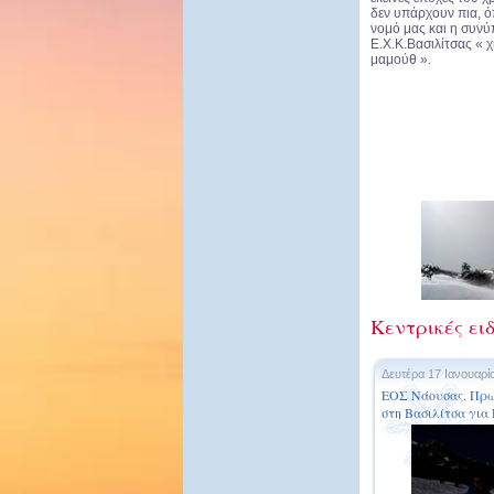
δεν υπάρχουν πια, 
νομό μας και η συνύ
Ε.Χ.Κ.Βασιλίτσας « 
μαμούθ ».
Κεντρικές ει
Δευτέρα 17 Ιανουαρί
ΕΟΣ Νάουσας. Πρωτ
στη Βασιλίτσα για