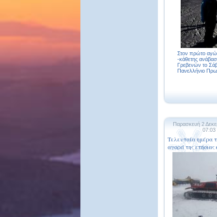
Στον πρώτο αγών
-κάθετης ανάβασ
Γρεβενών το Σάβ
Πανελλήνιο Πρωτ
Παρασκευή 2 Δεκε
07:03
Τελευταία ημέρα τ
αγορά της ετήσια