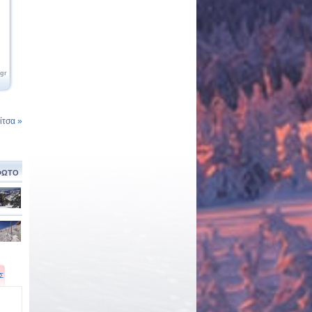
.gr
τσα »
ΦΩΤΟ
Σ