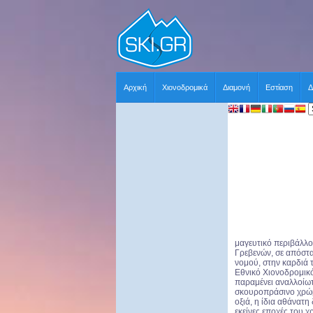
Αρχική
Χιονοδρομικά
Διαμονή
Εστίαση
Δ
μαγευτικό περιβάλλο
Γρεβενών, σε απόστ
νομού, στην καρδιά 
Εθνικό Χιονοδρομικό
παραμένει αναλλοίωτ
σκουροπράσινο χρώμ
οξιά, η ίδια αθάνατη
εκείνες εποχές του 