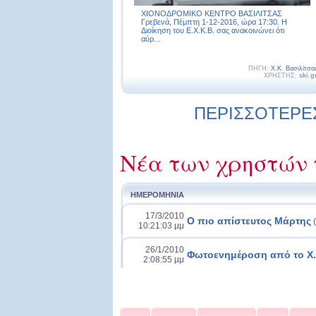
ΧΙΟΝΟΔΡΟΜΙΚΟ ΚΕΝΤΡΟ ΒΑΣΙΛΙΤΣΑΣ
Γρεβενά, Πέμπτη 1-12-2016, ώρα 17:30. Η
Διοίκηση του Ε.Χ.Κ.Β. σας ανακοινώνει ότι
αύρ...
ΠΗΓΗ:
Χ.Κ. Βασιλίτσα
ΧΡΗΣΤΗΣ:
ski.g
ΠΕΡΙΣΣΟΤΕΡΕΣ 
Νέα των χρηστών 
ΗΜΕΡΟΜΗΝΙΑ
17/3/2010
Ο πιο απίστευτος Μάρτης
(
10:21:03 μμ
26/1/2010
Φωτοενημέροση από το Χ.Κ
2:08:55 μμ