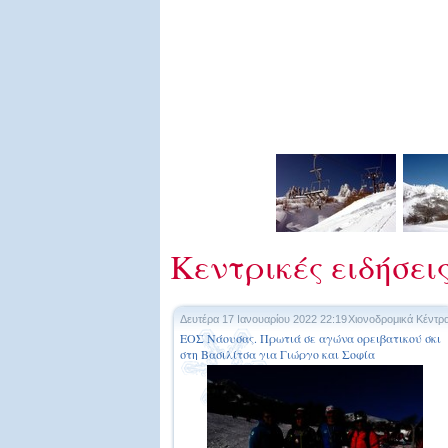
Κεντρικές ειδήσει
Δευτέρα 17 Ιανουαρίου 2022 22:19
Χιονοδρομικά Κέντρ
ΕΟΣ Νάουσας. Πρωτιά σε αγώνα ορειβατικού σκι
στη Βασιλίτσα για Γιώργο και Σοφία