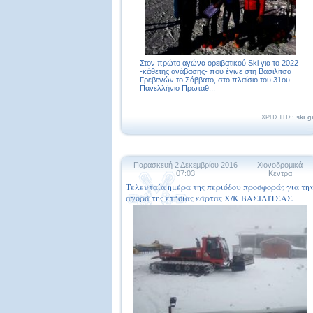
Στον πρώτο αγώνα ορειβατικού Ski για το 2022
-κάθετης ανάβασης- που έγινε στη Βασιλίτσα
Γρεβενών το Σάββατο, στο πλαίσιο του 31ου
Πανελλήνιο Πρωταθ...
ΧΡΗΣΤΗΣ:
ski.g
Παρασκευή 2 Δεκεμβρίου 2016
Χιονοδρομικά
07:03
Κέντρα
Τελευταία ημέρα της περιόδου προσφοράς για τη
αγορά της ετήσιας κάρτας Χ/Κ ΒΑΣΙΛΙΤΣΑΣ