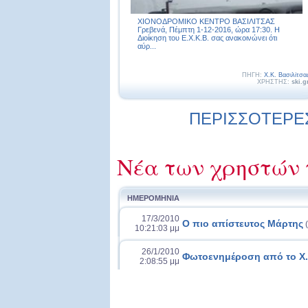
ΧΙΟΝΟΔΡΟΜΙΚΟ ΚΕΝΤΡΟ ΒΑΣΙΛΙΤΣΑΣ
Γρεβενά, Πέμπτη 1-12-2016, ώρα 17:30. Η
Διοίκηση του Ε.Χ.Κ.Β. σας ανακοινώνει ότι
αύρ...
ΠΗΓΗ:
Χ.Κ. Βασιλίτσα
ΧΡΗΣΤΗΣ:
ski.g
ΠΕΡΙΣΣΟΤΕΡΕΣ 
Νέα των χρηστών 
ΗΜΕΡΟΜΗΝΙΑ
17/3/2010
Ο πιο απίστευτος Μάρτης
(
10:21:03 μμ
26/1/2010
Φωτοενημέροση από το Χ.Κ
2:08:55 μμ