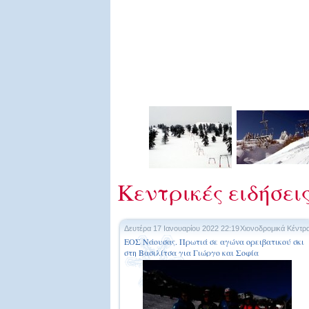
Κεντρικές ειδήσει
Δευτέρα 17 Ιανουαρίου 2022 22:19
Χιονοδρομικά Κέντρ
ΕΟΣ Νάουσας. Πρωτιά σε αγώνα ορειβατικού σκι
στη Βασιλίτσα για Γιώργο και Σοφία