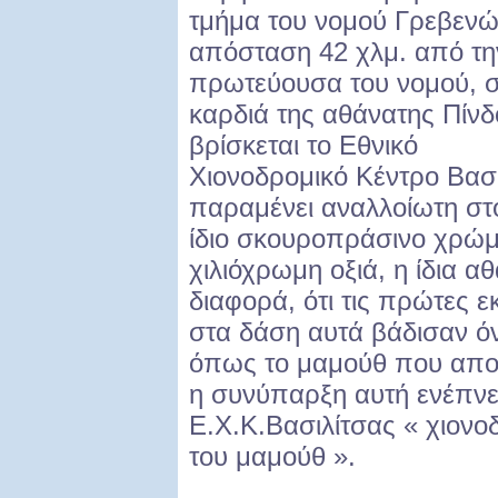
τμήμα του νομού Γρεβενώ
απόσταση 42 χλμ. από τη
πρωτεύουσα του νομού, 
καρδιά της αθάνατης Πίνδ
βρίσκεται το Εθνικό
Χιονοδρομικό Κέντρο Βασι
παραμένει αναλλοίωτη στ
ίδιο σκουροπράσινο χρώμ
χιλιόχρωμη οξιά, η ίδια α
διαφορά, ότι τις πρώτες ε
στα δάση αυτά βάδισαν ό
όπως το μαμούθ που απο
η συνύπαρξη αυτή ενέπνε
Ε.Χ.Κ.Βασιλίτσας « χιονο
του μαμούθ ».