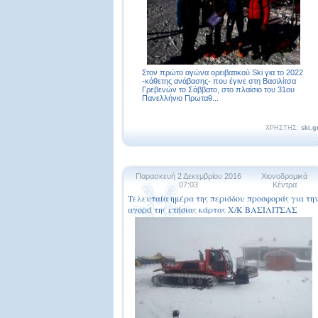
Στον πρώτο αγώνα ορειβατικού Ski για το 2022
-κάθετης ανάβασης- που έγινε στη Βασιλίτσα
Γρεβενών το Σάββατο, στο πλαίσιο του 31ου
Πανελλήνιο Πρωταθ...
ΧΡΗΣΤΗΣ:
ski.g
Παρασκευή 2 Δεκεμβρίου 2016
Χιονοδρομικά
07:03
Κέντρα
Τελευταία ημέρα της περιόδου προσφοράς για τη
αγορά της ετήσιας κάρτας Χ/Κ ΒΑΣΙΛΙΤΣΑΣ