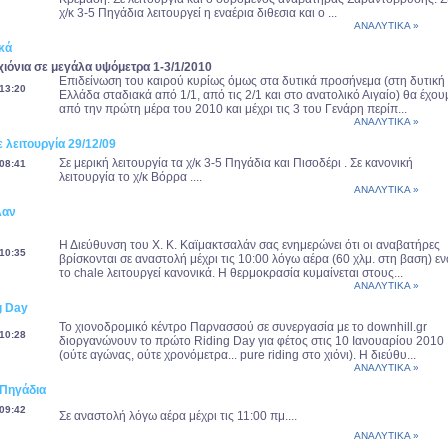
χ/κ 3-5 Πηγάδια λειτουργεί η εναέρια διθεσια και ο ...
ΑΝΑΛΥΤΙΚΑ »
κά
ιόνια σε μεγάλα υψόμετρα 1-3/1/2010
Επιδείνωση του καιρού κυρίως όμως στα δυτικά προσήνεμα (στη δυτική
13:20
Ελλάδα σταδιακά από 1/1, από τις 2/1 και στο ανατολικό Αιγαίο) θα έχου
από την πρώτη μέρα του 2010 και μέχρι τις 3 του Γενάρη περίπ...
ΑΝΑΛΥΤΙΚΑ »
 λειτουργία 29/12/09
Σε μερική λειτουργία τα χ/κ 3-5 Πηγάδια και Πισοδέρι . Σε κανονική
08:41
λειτουργία το χ/κ Βόρρα ....
ΑΝΑΛΥΤΙΚΑ »
λαν
Η Διεύθυνση του Χ. Κ. Καϊμακτσαλάν σας ενημερώνει ότι οι αναβατήρες
10:35
βρίσκονται σε αναστολή μέχρι τις 10:00 λόγω αέρα (60 χλμ. στη βαση) ε
το chale λειτουργεί κανονικά. Η θερμοκρασία κυμαίνεται στους...
ΑΝΑΛΥΤΙΚΑ »
g Day
Το χιονοδρομικό κέντρο Παρνασσού σε συνεργασία με το downhill.gr
10:28
διοργανώνουν το πρώτο Riding Day για φέτος στις 10 Ιανουαρίου 2010
(ούτε αγώνας, ούτε χρονόμετρα... pure riding στο χιόνι). Η διεύθυ...
ΑΝΑΛΥΤΙΚΑ »
 Πηγάδια
09:42
Σε αναστολή λόγω αέρα μέχρι τις 11:00 πμ....
ΑΝΑΛΥΤΙΚΑ »