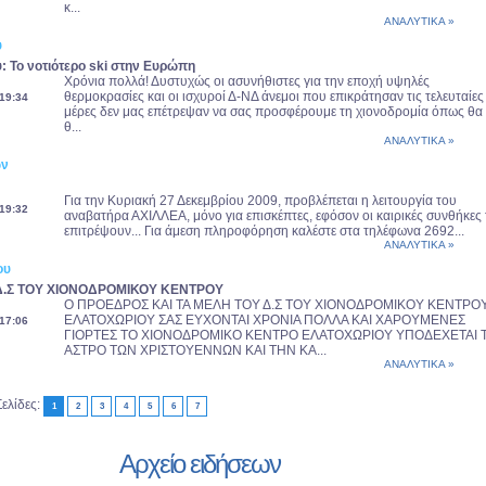
κ...
ΑΝΑΛΥΤΙΚΑ »
ύ
: Το νοτιότερο ski στην Ευρώπη
Χρόνια πολλά! Δυστυχώς οι ασυνήθιστες για την εποχή υψηλές
θερμοκρασίες και οι ισχυροί Δ-ΝΔ άνεμοι που επικράτησαν τις τελευταίες
19:34
μέρες δεν μας επέτρεψαν να σας προσφέρουμε τη χιονοδρομία όπως θα
θ...
ΑΝΑΛΥΤΙΚΑ »
ων
Για την Κυριακή 27 Δεκεμβρίου 2009, προβλέπεται η λειτουργία του
19:32
αναβατήρα ΑΧΙΛΛΕΑ, μόνο για επισκέπτες, εφόσον οι καιρικές συνθήκες 
επιτρέψουν... Για άμεση πληροφόρηση καλέστε στα τηλέφωνα 2692...
ΑΝΑΛΥΤΙΚΑ »
ου
.Σ ΤΟΥ ΧΙΟΝΟΔΡΟΜΙΚΟΥ ΚΕΝΤΡΟΥ
Ο ΠΡΟΕΔΡΟΣ ΚΑΙ ΤΑ ΜΕΛΗ ΤΟΥ Δ.Σ ΤΟΥ ΧΙΟΝΟΔΡΟΜΙΚΟΥ ΚΕΝΤΡΟ
ΕΛΑΤΟΧΩΡΙΟΥ ΣΑΣ ΕΥΧΟΝΤΑΙ ΧΡΟΝΙΑ ΠΟΛΛΑ ΚΑΙ ΧΑΡΟΥΜΕΝΕΣ
17:06
ΓΙΟΡΤΕΣ ΤΟ ΧΙΟΝΟΔΡΟΜΙΚΟ ΚΕΝΤΡΟ ΕΛΑΤΟΧΩΡΙΟΥ ΥΠΟΔΕΧΕΤΑΙ 
ΑΣΤΡΟ ΤΩΝ ΧΡΙΣΤΟΥΕΝΝΩΝ ΚΑΙ ΤΗΝ ΚΑ...
ΑΝΑΛΥΤΙΚΑ »
Σελίδες:
1
2
3
4
5
6
7
Αρχείο ειδήσεων