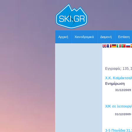
Αρχική
Χιονοδρομικά
Διαμονή
Εστίαση
Εγγραφές: 135, 
Χ.Κ. Καϊμάκτσα
Ενημέρωση
31/12/2009 
Χ/Κ σε λειτουργ
31/12/2009 
3-5 Πηγάδια 31.