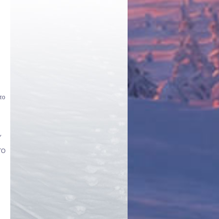
το
Υ
ΤΟ