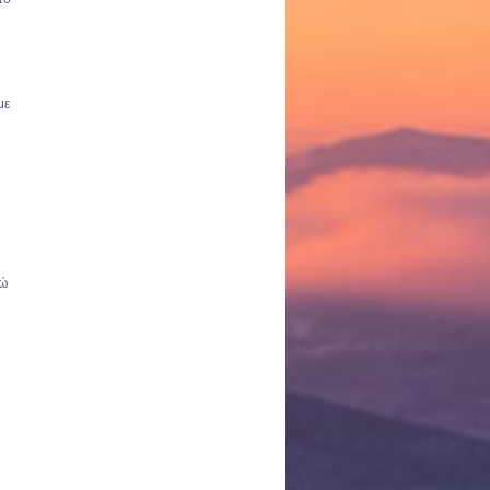
με
νώ