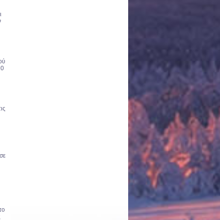
ι
ν
ού
10
ις
σε
το
ς