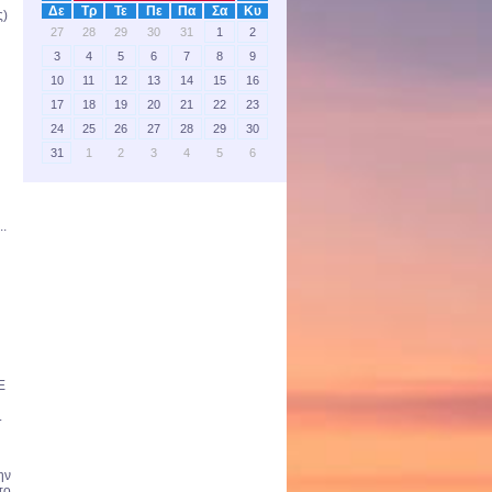
Δε
Τρ
Τε
Πε
Πα
Σα
Κυ
ς)
27
28
29
30
31
1
2
3
4
5
6
7
8
9
10
11
12
13
14
15
16
17
18
19
20
21
22
23
24
25
26
27
28
29
30
31
1
2
3
4
5
6
..
Ε
.
ην
το