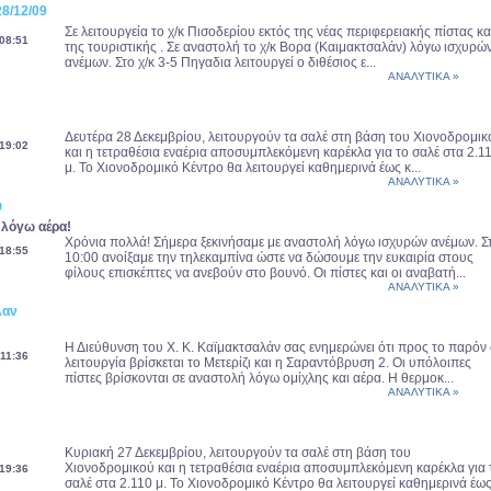
28/12/09
Σε λειτουργεία το χ/κ Πισοδερίου εκτός της νέας περιφερειακής πίστας κα
08:51
της τουριστικής . Σε αναστολή το χ/κ Βορα (Καιμακτσαλάν) λόγω ισχυρώ
ανέμων. Στο χ/κ 3-5 Πηγαδια λειτουργεί ο διθέσιος ε...
ΑΝΑΛΥΤΙΚΑ »
Δευτέρα 28 Δεκεμβρίου, λειτουργούν τα σαλέ στη βάση του Χιονοδρομικ
19:02
και η τετραθέσια εναέρια αποσυμπλεκόμενη καρέκλα για το σαλέ στα 2.1
μ. Το Χιονοδρομικό Κέντρο θα λειτουργεί καθημερινά έως κ...
ΑΝΑΛΥΤΙΚΑ »
ύ
λόγω αέρα!
Χρόνια πολλά! Σήμερα ξεκινήσαμε με αναστολή λόγω ισχυρών ανέμων. Στ
18:55
10:00 ανοίξαμε την τηλεκαμπίνα ώστε να δώσουμε την ευκαιρία στους
φίλους επισκέπτες να ανεβούν στο βουνό. Οι πίστες και οι αναβατή...
ΑΝΑΛΥΤΙΚΑ »
λαν
Η Διεύθυνση του Χ. Κ. Καϊμακτσαλάν σας ενημερώνει ότι προς το παρόν 
11:36
λειτουργία βρίσκεται το Μετερίζι και η Σαραντόβρυση 2. Οι υπόλοιπες
πίστες βρίσκονται σε αναστολή λόγω ομίχλης και αέρα. Η θερμοκ...
ΑΝΑΛΥΤΙΚΑ »
Κυριακή 27 Δεκεμβρίου, λειτουργούν τα σαλέ στη βάση του
Χιονοδρομικού και η τετραθέσια εναέρια αποσυμπλεκόμενη καρέκλα για 
19:36
σαλέ στα 2.110 μ. Το Χιονοδρομικό Κέντρο θα λειτουργεί καθημερινά έω