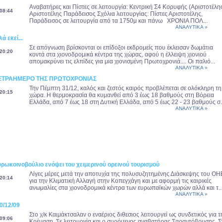
Αναβατήρες και Πίστες σε λειτουργία: Κεντρική Σ4 Κορυφής (Αριστοτέλη
08:44
Αριστοτέλης Παράδεισος Σχόλια λειτουργίας: Πίστες Αριστοτέλης,
Παράδεισος σε λειτουργία από τα 1750μ και πάνω ΧΡΟΝΙΑ ΠΟΛ...
ΑΝΑΛΥΤΙΚΑ »
ά εκεί...
Σε απόγνωση βρίσκονται οι επίδοξοι εκδρομείς που έκλεισαν δωμάτια
20:20
κοντά στα χιονοδρομικά κέντρα της χώρας, αφού η έλλειψη χιονιού
απομακρύνει τις ελπίδες για μια χιονισμένη Πρωτοχρονιά.... Οι παλιό...
ΑΝΑΛΥΤΙΚΑ »
ΤΕΤΡΑΗΜΕΡΟ ΤΗΣ ΠΡΩΤΟΧΡΟΝΙΑΣ
Την Πέμπτη 31/12, καλός και ζεστός καιρός προβλέπεται σε ολόκληρη τη
20:15
χώρα. Η θερμοκρασία θα κυμανθεί από 3 έως 18 βαθμούς στη Βόρεια
Ελλάδα, από 7 έως 18 στη Δυτική Ελλάδα, από 5 έως 22 - 23 βαθμούς σ.
ΑΝΑΛΥΤΙΚΑ »
ρωκοινοβούλιο ενόψει του χειμερινού ορεινού τουρισμού
Λίγες μέρες μετά την αποτυχία της πολυσυζητημένης Διάσκεψης του ΟΗ
20:14
για την Κλιματική Αλλαγή στην Κοπεγχάγη και με αφορμή τις καιρικές
ανωμαλίες στα χιονοδρομικά κέντρα των ευρωπαϊκών χωρών αλλά και τ..
ΑΝΑΛΥΤΙΚΑ »
30/12/09
Στο χ/κ Καιμάκτσαλαν ο εναέριος διθεσιος λειτουργεί ως συνδετικός για τ
09:06
Κρέμαση. Σε λειτουργία και ο συρόμενος αναβατήρας Σαραντόβρυσης. Σ