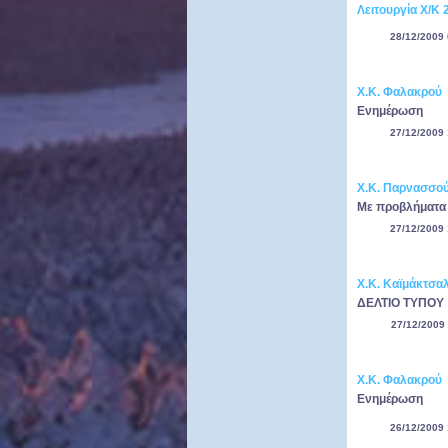
Λειτουργία Χ/Κ 
28/12/2009 
Χ.Κ. Φαλακρού
Ενημέρωση
27/12/2009 
Χ.Κ. Παρνασσο
Με προβλήματα 
27/12/2009 
Χ.Κ. Καϊμάκτσα
ΔΕΛΤΙΟ ΤΥΠΟΥ
27/12/2009 
Χ.Κ. Φαλακρού
Ενημέρωση
26/12/2009 