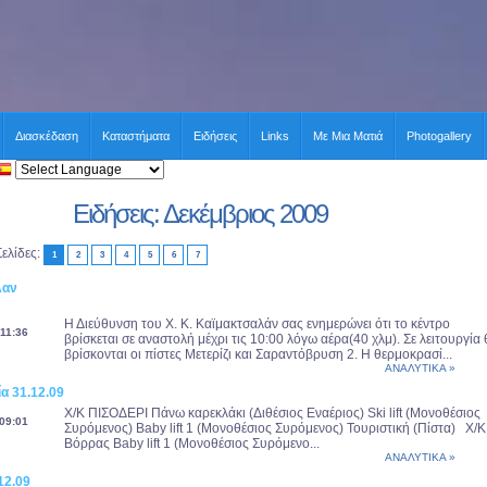
Διασκέδαση
Καταστήματα
Ειδήσεις
Links
Με Μια Ματιά
Photogallery
Ειδήσεις: Δεκέμβριος 2009
Σελίδες:
1
2
3
4
5
6
7
λαν
Η Διεύθυνση του Χ. Κ. Καϊμακτσαλάν σας ενημερώνει ότι το κέντρο
11:36
βρίσκεται σε αναστολή μέχρι τις 10:00 λόγω αέρα(40 χλμ). Σε λειτουργία
βρίσκονται οι πίστες Μετερίζι και Σαραντόβρυση 2. Η θερμοκρασί...
ΑΝΑΛΥΤΙΚΑ »
ία 31.12.09
Χ/Κ ΠΙΣΟΔΕΡΙ Πάνω καρεκλάκι (Διθέσιος Εναέριος) Ski lift (Μονοθέσιος
09:01
Συρόμενος) Baby lift 1 (Μονοθέσιος Συρόμενος) Τουριστική (Πίστα) Χ/Κ
Βόρρας Baby lift 1 (Μονοθέσιος Συρόμενο...
ΑΝΑΛΥΤΙΚΑ »
12.09