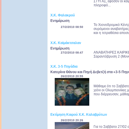
ΣΤΥΓΑΣ, εφόσον οι καιρ
πληροφό...
Χ.Κ. Φαλακρού
Ενημέρωση
Το Χιονοδρομικό Κέντρο 
27/2/2010 08:50
συρόμενοι αναβατήρες
και η τετραθέσια αποσ
Χ.Κ. Καϊμάκτσαλαν
Ενημέρωση
ΑΝΑΒΑΤΗΡΕΣ ΚΑΙΡΙΚΕΣ
27/2/2010 08:47
Σαραντόβρυση 2 (Μονοθ
Χ.Κ. 3-5 Πηγάδια
Κατερίνα Θάνου και Πηγή Δεβετζή στα «3-5 Πηγ
26/2/2010 20:55
Μάθαμε ότι το Σαββατ
χιόνι οι Ολυμπιονίκες 
που διέρρευσαν, μάθαμ
Εκτίμηση Καιρού Χ.Κ. Καλαβρύτων
26/2/2010 20:26
Για το Σαββατο 27/02 