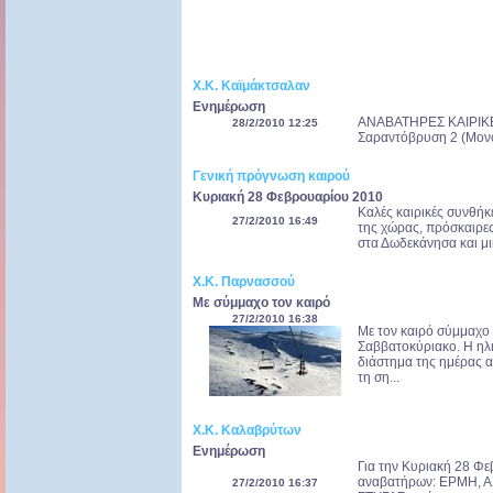
Χ.Κ. Καϊμάκτσαλαν
Ενημέρωση
ΑΝΑΒΑΤΗΡΕΣ ΚΑΙΡΙΚΕΣ
28/2/2010 12:25
Σαραντόβρυση 2 (Μονοθ
Γενική πρόγνωση καιρού
Κυριακή 28 Φεβρουαρίου 2010
Καλές καιρικές συνθήκε
27/2/2010 16:49
της χώρας, πρόσκαιρες
στα Δωδεκάνησα και μι
Χ.Κ. Παρνασσού
Με σύμμαχο τον καιρό
27/2/2010 16:38
Με τον καιρό σύμμαχο
Σαββατοκύριακο. Η ηλ
διάστημα της ημέρας α
τη ση...
Χ.Κ. Καλαβρύτων
Ενημέρωση
Για την Κυριακή 28 Φε
αναβατήρων: ΕΡΜΗ, Α
27/2/2010 16:37