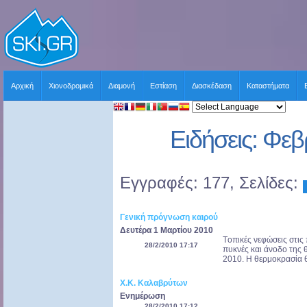
Αρχική
Χιονοδρομικά
Διαμονή
Εστίαση
Διασκέδαση
Καταστήματα
Ειδήσεις: Φε
Εγγραφές: 177, Σελίδες:
Γενική πρόγνωση καιρού
Δευτέρα 1 Μαρτίου 2010
Tοπικές νεφώσεις στις
28/2/2010 17:17
πυκνές και άνοδο της 
2010. Η θερμοκρασία θ
Χ.Κ. Καλαβρύτων
Ενημέρωση
28/2/2010 17:12