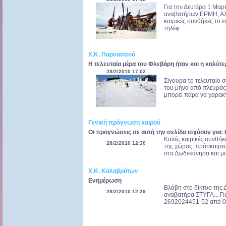
Για την Δευτέρα 1 Μαρ
αναβατήρων:ΕΡΜΗ, ΑΧ
καιρικές συνθήκες το 
τηλέφ...
Χ.Κ. Παρνασσού
Η τελευταία μέρα του Φλεβάρη ήταν και η καλύτε
28/2/2010 17:02
Σίγουρα το τελευταίο
του μήνα από πλευράς 
μπορεί παρά να χαρακτη
Γενική πρόγνωση καιρού
Οι προγνώσεις σε αυτή την σελίδα ισχύουν για:
Καλές καιρικές συνθήκε
28/2/2010 12:30
της χώρας, πρόσκαιρες
στα Δωδεκάνησα και μι
Χ.Κ. Καλαβρύτων
Ενημέρωση
Βλάβη στο δίκτυο της 
28/2/2010 12:29
αναβατήρα ΣΤΥΓΑ... Γ
2692024451-52 από 08: