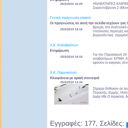
ΑΝΑΒΑΤΗΡΕΣ ΚΑΙΡΙΚΕΣ
26/2/2010 10:25
Σαραντόβρυση 2 (Μονοθ
Γενική πρόγνωση καιρού
Οι προγνώσεις σε αυτή την σελίδα ισχύουν για:
Βροχές στο Ανατολικό Α
25/2/2010 19:16
υπόλοιπες περιοχές κα
βορειοδυτικά, περιμέν
Χ.Κ. Καλαβρύτων
Ενημέρωση
Για την Παρασκευή 26
25/2/2010 19:10
αναβατήρων: ΕΡΜΗ, Α
εφόσον οι καιρικές συ
Χ.Κ. Παρνασσού
Ηλιοφάνεια με αραιή συννεφιά
25/2/2010 13:34
Σήμερα δόθηκαν σε λει
Περικλής, Ερμής, Ηνίο
baby lifts Ο Ηρακλής δ
Εγγραφές: 177, Σελίδες: