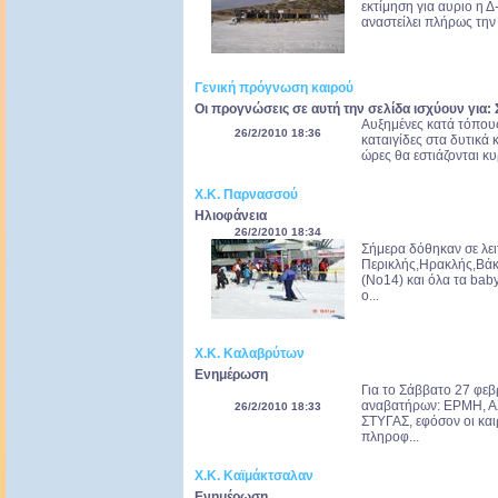
εκτίμηση για αυριο η 
αναστείλει πλήρως την 
Γενική πρόγνωση καιρού
Οι προγνώσεις σε αυτή την σελίδα ισχύουν για:
Αυξημένες κατά τόπους
26/2/2010 18:36
καταιγίδες στα δυτικά 
ώρες θα εστιάζονται κυ
Χ.Κ. Παρνασσού
Ηλιοφάνεια
26/2/2010 18:34
Σήμερα δόθηκαν σε λει
Περικλής,Ηρακλής,Βάκ
(Νο14) και όλα τα bab
ο...
Χ.Κ. Καλαβρύτων
Ενημέρωση
Για το Σάββατο 27 φεβ
αναβατήρων: ΕΡΜΗ, Α
26/2/2010 18:33
ΣΤΥΓΑΣ, εφόσον οι καιρ
πληροφ...
Χ.Κ. Καϊμάκτσαλαν
Ενημέρωση