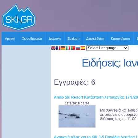
Αρχική
Χιονοδρομικά
Διαμονή
Εστίαση
Διασκέδαση
Καταστήματα
Ειδήσεις: Ια
Εγγραφές: 6
Anilio Ski Resort Κατάσταση λειτουργίας 17/1/2
17/1/2018 09:54
Με συννεφιά και ελαφρ
λειτουργία ο συρόμενος
διθέσιος έως τις 11.00.
Αναμονή τέλος για το Χ/Κ 3-5 Πηγάδια Δευτέρα 1