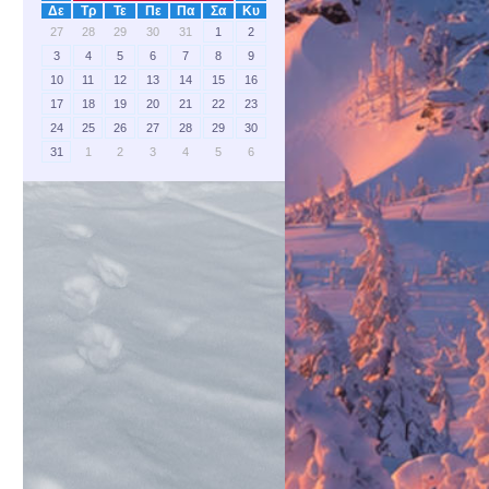
Δε
Τρ
Τε
Πε
Πα
Σα
Κυ
27
28
29
30
31
1
2
3
4
5
6
7
8
9
10
11
12
13
14
15
16
17
18
19
20
21
22
23
24
25
26
27
28
29
30
31
1
2
3
4
5
6