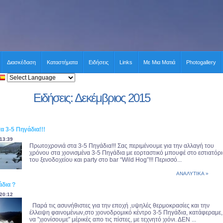
Διασκέδαση
Καταστήματα
Ειδήσεις
Links
Με Μια Ματιά
Photogallery
Ειδήσεις: Δεκέμβριος 2015
 3-5 Πηγάδια!!!
13:39
Πρωτοχρονιά στα 3-5 Πηγάδια!!! Σας περιμένουμε για την αλλαγή του
χρόνου στα χιονισμένα 3-5 Πηγάδια με εορταστικό μπουφέ στο εστιατόρ
του ξενοδοχείου και party στο bar “Wild Hog”!!! Περισσό...
ΑΝΑΛΥΤΙΚΑ »
δια ?
20:12
Παρά τις ασυνήθιστες για την εποχή ,υψηλές θερμοκρασίες και την
έλλειψη φαινομένων,στο χιονοδρομικό κέντρο 3-5 Πηγάδια, κατάφεραμε,
να ”χιονίσουμε” μέρικές απο τις πίστες, με τεχνητό χιόνι. ΔΕΝ ...