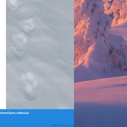
ποποίηση ευθυνών
TORUS web site