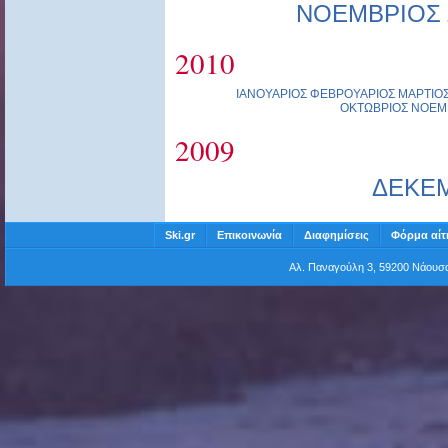
ΝΟΕΜΒΡΙΟΣ
2010
ΙΑΝΟΥΑΡΙΟΣ
ΦΕΒΡΟΥΑΡΙΟΣ
ΜΑΡΤΙΟ
ΟΚΤΩΒΡΙΟΣ
ΝΟΕΜ
2009
ΔΕΚΕ
Ski.gr
Επικοινωνία
Διαφημίσεις
Φόρμα αίτ
Αλ. Παναγούλη 3, 59200 Νάου