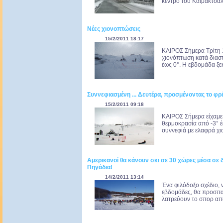
κέντρο του Καϊμακτσαλά
Νέες χιονοπτώσεις
15/2/2011 18:17
ΚΑΙΡΟΣ Σήμερα Τρίτη 
χιονόπτωση κατά διαστ
έως 0°. Η εβδομάδα ξεκ
Συννεφιασμένη ... Δευτέρα, προσμένοντας το φρέ
15/2/2011 09:18
ΚΑΙΡΟΣ Σήμερα είχαμε 
θερμοκρασία από -3° έ
συννεφιά με ελαφρά χιο
Αμερικανοί θα κάνουν σκι σε 30 χώρες μέσα σε δ
Πηγάδια!
14/2/2011 13:14
Ένα φιλόδοξο σχέδιο, 
εβδομάδες, θα προσπα
λατρεύουν το σπορ από