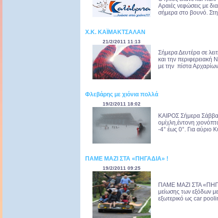
Αραιές νεφώσεις με δι
σήμερα στο βουνό. Στη
Χ.Κ. ΚΑΪΜΑΚΤΣΑΛΑΝ
21/2/2011 11:13
Σήμερα Δευτέρα σε λε
και την περιφερειακή Ν
με την πίστα Αρχαρίων
Φλεβάρης με χιόνια πολλά
19/2/2011 18:02
ΚΑΙΡΟΣ Σήμερα Σάββατ
ομίχλη,έντονη χιονόπ
-4° έως 0°. Για αύριο 
ΠΑΜΕ ΜΑΖΙ ΣΤΑ «ΠΗΓΑΔΙΑ» !
19/2/2011 09:25
ΠΑΜΕ ΜΑΖΙ ΣΤΑ «ΠΗΓΑΔ
μείωσης των εξόδων μ
εξωτερικό ως car poolin