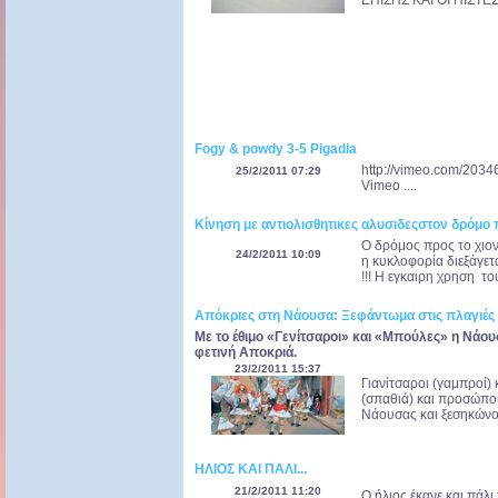
ΕΠΙΣΗΣ ΚΑΙ ΟΙ ΠΙΣΤΕΣ 
Fogy & powdy 3-5 Pigadia
http://vimeo.com/2034
25/2/2011 07:29
Vimeo ....
Κίνηση με αντιολισθητικες αλυσιδεςστον δρόμο 
Ο δρόμος προς το χιον
24/2/2011 10:09
η κυκλοφορία διεξάγετα
!!! Η εγκαιρη χρηση τ
Απόκριες στη Νάουσα: Ξεφάντωμα στις πλαγιές 
Με το έθιμο «Γενίτσαροι» και «Μπούλες» η Νάου
φετινή Αποκριά.
23/2/2011 15:37
Γιανίτσαροι (γαμπροί) 
(σπαθιά) και προσώπου
Νάουσας και ξεσηκώνουν
ΗΛΙΟΣ ΚΑΙ ΠΑΛΙ...
21/2/2011 11:20
Ο ήλιος έκανε και πάλι