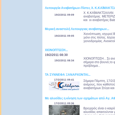
Λειτουργία Αναβατήρων-Πίστες Χ. Κ.ΚΑΪΜΑΚΤ
Χ. Κ.ΚΑΪΜΑΚΤΣΑΛΑΝ Σ
19/2/2011 09:09
αναβατήρας ΜΕΤΕΡΙΖΙ μ
και οι αναβατήρες Baby 
Μερική αναστολή Λειτουργιας αναβατηρων...
Χιονόπτωση, ισχυροί Β
19/2/2011 09:05
χιόνι στις πίστες. Ισχ
χιονοδρομίας. Ανοικτοί
ΧΙΟΝΟΠΤΩΣΗ...
19/2/2011 08:30
ΧΙΟΝΟΠΤΩΣΗ... Σε ανα
19/2/2011 08:34
σήμερα στο βουνό,το φ
πρόβλημα...
ΤΑ ΣΥΝΝΕΦΑ ΞΑΝΑΡΧΟΝΤΑΙ...
17/2/2011 09:41
Σήμερα Πέμπτη, 17/2/2
ανέμους, που καθίστού
αναβατήρων Στύγα και 
Με αλυσίδες η κίνηση των οχημάτων από Αγ. Α
17/2/2011 09:36
Βροχερός είναι ο καιρό
αλυσίδες απαιτούνται