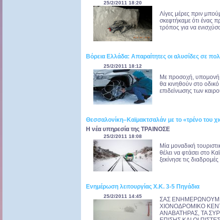
25/2/2011 18:20
Λίγες μέρες πριν μπού
σκεφτήκαμε ότι ένας π
τρόπος για να ενισχύσο
Βόρεια Ελλάδα: Απαραίτητες οι αλυσίδες σε πολ
25/2/2011 18:12
Με προσοχή, υπομονή κ
θα κινηθούν στο οδικό 
επιδείνωσης των καιρο
Θεσσαλονίκη–Καϊμακτσαλάν με το «τρένο του χι
Η νέα υπηρεσία της ΤΡΑΙΝΟΣΕ
25/2/2011 18:08
Μία μοναδική τουριστι
θέλει να φτάσει στο Κα
ξεκίνησε τις διαδρομέ
Ενημέρωση λειτουργίας Χ.Κ. 3-5 Πηγάδια
25/2/2011 14:45
ΣΑΣ ΕΝΗΜΕΡΩΝΟΥΜΕ 
ΧΙΟΝΟΔΡΟΜΙΚΟ ΚΕΝΤ
ΑΝΑΒΑΤΗΡΑΣ, ΤΑ ΣΥΡΟ