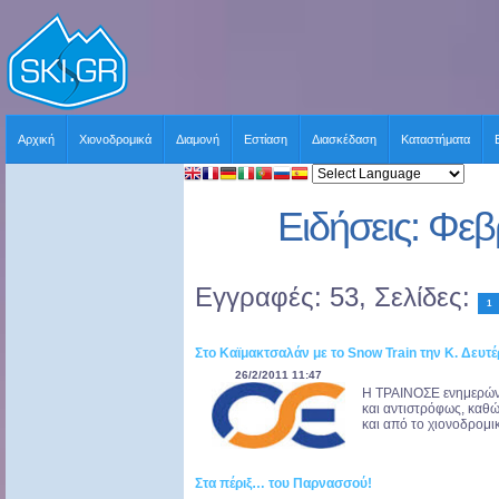
Αρχική
Χιονοδρομικά
Διαμονή
Εστίαση
Διασκέδαση
Καταστήματα
Ειδήσεις: Φε
Εγγραφές: 53, Σελίδες:
1
Στο Καϊμακτσαλάν με το Snow Train την Κ. Δευτ
26/2/2011 11:47
Η ΤΡΑΙΝΟΣΕ ενημερώνε
και αντιστρόφως, καθώ
και από το χιονοδρομι
Στα πέριξ… του Παρνασσού!