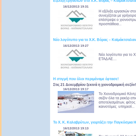
Εξέλιξη εργασιών στο Χ.Κ. Βόρας – Καϊμάκτσαλ
16/12/2013 19:31
Η εξέλιξη εργασιών στ
συνεχίζεται με γρήγο
επέστρεψε ο χιονοστρω
προσπάθεια...
Νέο λογότυπο για το Χ.Κ. Βόρας – Καϊμάκτσαλα
16/12/2013 19:27
Νέο λογότυπο για το 
ΕΤΑΔ ΑΕ....
Η στιγμή που όλοι περιμέναμε έφτασε!
Στις 21 Δεκεμβρίου ξεκινά η χιονοδρομική σεζόν
16/12/2013 19:17
Το Χιονοδρομικό Κέν
σεζόν όλα τα ρεκόρ επ
αποτελεσμάτων, φέτος
καινοτόμες υπηρεσί...
Το Χ. Κ. Καλαβρύτων, γιορτάζει την Παγκόσμια 
16/12/2013 19:13