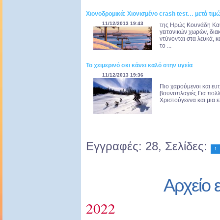
Χιονοδρομικά: Χιονισμένο crash test… μετά τιμ
11/12/2013 19:43
της Ηρώς Κουνάδη Καθ
γειτονικών χωρών, δια
ντύνονται στα λευκά, κ
το ...
Το χειμερινό σκι κάνει καλό στην υγεία
11/12/2013 19:36
Πιο χαρούμενοι και ευ
βουνοπλαγιές Για πολλ
Χριστούγεννα και μια επ
Εγγραφές: 28, Σελίδες:
1
Αρχείο 
2022