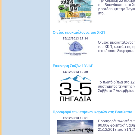
Την Κυριακή 22 Δεκεμβ
του Snowboard στο Χι
γιορτάσουμε την Παγκ
στο...
Ο νέος τιμοκατάλογος του ΧΚΠ
15/12/2013 17:34
Ο νέος τιμοκατάλογος 
του ΧΚΠ, κρατάει τις 
και κάποιες διαφοροπο
Εκκίνηση Σαιζόν 13'-14'
14/12/2013 10:39
Το πλατό δίπλα στο Σ2 
συστήματος τεχνητής χ
Σάββατο 7 Δεκεμβρίου.
Προσφορά των ετήσιων καρτών στη Βασιλίτσα
12/12/2013 19:51
Προσφορά των ετήσιων
90,00€ φοιτητική/μαθη
21/12/2013 έως 31/12/