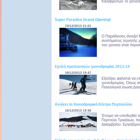
Καλαβρύτων Το χιονοδρ
Super Paradise Grand Opening!
19/12/2013 21:01
Ο Παράδεισος άνοιξε! 
συστήματος τεχνητής 
του χιονιού είναι περι
Σχολή προπονητών χιονοδρομίας 2013-14
18/12/2013 19:47
Εξελίξεις φαίνεται ν
χιονοδρομίας. Όπως αν
Πανελληνιά ένωση Δασκ
Ανοίγει το Χιονοδρομικό Κέντρο Περτουλίου
16/12/2013 19:36
Έτοιμο να υποδεχθεί το
Περτούλι Τρικάλων, πο
Δεκεμβρίου. Εργαζόμενο