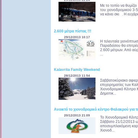
Με το τοπίο να θυμίζε
του χιονοδρομικού 3-5
να κάνει σκι . Η ευχάρ
2.600 μέτρα πίστας !!!
29/12/2013 10:17
Η τελευταία χιονόπτωσ
Παραδείσου θα επιτρέψ
2.600 μέτρων. Από αύρ
...
Kalavrita Family Weekend
28/12/2013 11:54
Σαββατοκύριακο αφιερ
επιχειρηματίες των Κ
Χιονοδρομικό Κέντρο 
Δημοτικ...
Ανοικτό το χιονοδρομικό κέντρο Φαλακρού για τι
20/12/2013 21:09
Το Χιονοδρομικό Κέντρ
Σάββατο 21/12/2013 ως
αποσυμπλεκόμενη καρέκ
Χιονοδ...