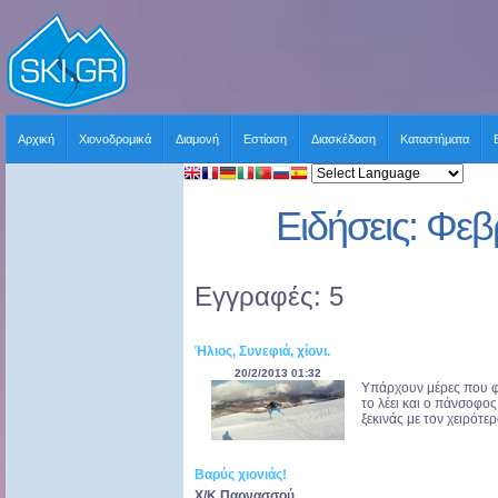
Αρχική
Χιονοδρομικά
Διαμονή
Εστίαση
Διασκέδαση
Καταστήματα
Ειδήσεις: Φε
Εγγραφές: 5
Ήλιος, Συνεφιά, χίονι.
20/2/2013 01:32
Υπάρχουν μέρες που φα
το λέει και ο πάνσοφο
ξεκινάς με τον χειρότε
Βαρύς χιονιάς!
Χ/Κ Παρνασσού