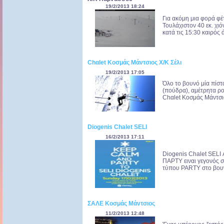
19/2/2013 18:24
Για ακόμη μια φορά φέ
Τουλάχιστον 40 εκ. χιό
κατά τις 15:30 καιρός ά
Chαlet Κοσμάς Μάντσιος X/K Σέλι
19/2/2013 17:05
Όλο το βουνό μία πίστα
(πούδρα), αμέτρητα ροφ
Chαlet Κοσμάς Μάντσι
Diogenis Chalet SELI
16/2/2013 17:11
Diogenis Chalet SELI
ΠΑΡΤΥ ειναι γεγονός σ
τύπου PARTY στο βουνό
ΣΑΛΕ Κοσμάς Μάντσιος
11/2/2013 12:48