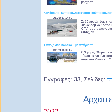
βροχοπτ...
Καλάβρυτα: 69 προσλήψεις εποχικού προσωπικ
6/11/2013 14:06
Σε 69 προσλήψεις επο
Χιονοδρομικό Κέντρο 
Ο.Τ.Α. με την επων
(ΧΚΚ), σύ...
Έναρξη στο Bansko…με αστέρια !!!
1/11/2013 09:55
Ο 3 φορές Ολυμπιονίκ
Τόμπα σκι θα είναι αυ
σεζόν στο Μπάνσκο .Ο 
Εγγραφές: 33, Σελίδες:
1
Αρχείο 
2022