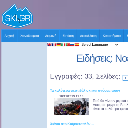
Αρχική
Χιονοδρομικά
Διαμονή
Εστίαση
Διασκέδαση
Καταστήματα
Ειδήσεις: Ν
Εγγραφές: 33, Σελίδες:
1
Τα καλύτερα φεστιβάλ σκι και σνόουμπορντ
18/11/2013 11:18
Πού θα γίνουν μερικά 
Αυστρία, μέχρι τη Βουλ
είναι τα καλύτερα φεστι
Χιόνια στο Καϊμακτσαλάν…