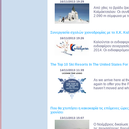
16/11/2013 19:29
Από χθες το βράδυ ξε
Καϊμάκτσαλαν. Οι συνθ
2.090 m σύμφωνα με το
Συνεργασία σχολών χιονοδρομίας με το Χ.Κ. Κ
16/11/2013 19:26
Καλούνται οι ενδιαφε
ενδιαφέρον συνεργασία
2014. Οι ενδιαφερόμεν
The Top 10 Ski Resorts In The United States For
14/11/2013 11:39
As we arrive here at t
again to offer you the
haven’t moved and what
Που θα χτυπήσει η κακοκαρία τις επόμενες ώρες
χιονίσει
13/11/2013 15:07
Ο Νοέμβριος δικαίωσε 
τις περισσότερες βροχέ