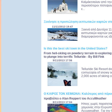
Καϊμάκτσαλαν από την
περισσότεροι πίστεψαν 
ε...
Ξεκίνησε η προπώληση εκπτωτικών καρτών στη
11/11/2013 19:47
Ξεκινά από Δευτέρα 1
εκπτωτικών καρτών για 
διαμορφώνονται ως εξή
Is this the best ski town in the United States?
From heli-skiing on powdery terrain to exploring
to plunge into terrific Telluride - By Bill Fink
9/11/2013 17:56
Telluride Ski Resort do
cornucopia of snowy se
2,000 acres of skiing 
Ο ΚΑΙΡΟΣ ΤΟΝ ΧΕΙΜΩΝΑ: Καλύτερος από πέρυ
προβλέπει ο Alan Reppert του AccuWeather
8/11/2013 17:04
Ηπιος χωρίς παρατεταμ
χειμώνας στην Ευρώπη 
Accuweather. Για την Ι