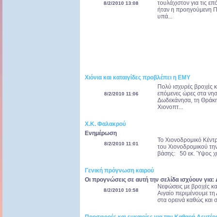
τουλάχιστον για τις επ
8/2/2010 13:08
ήταν η προηγούμενη Πέ
υπά...
Χιόνια και καταιγίδες προβλέπει η ΕΜΥ
Πολύ ισχυρές βροχές κ
επόμενες ώρες στα νησι
8/2/2010 11:06
Δωδεκάνησα, τη Θράκη 
Χιονοπτ...
Χ.Κ. Φαλακρού
Ενημέρωση
Το Χιονοδρομικό Κέντρο
8/2/2010 11:01
του Χιονοδρομικού τη
βάσης: 50 εκ. Ύψος χιο
Γενική πρόγνωση καιρού
Οι προγνώσεις σε αυτή την σελίδα ισχύουν για:
Νεφώσεις με βροχές κα
8/2/2010 10:58
Αιγαίο περιμένουμε τη
στα ορεινά καθώς και σ