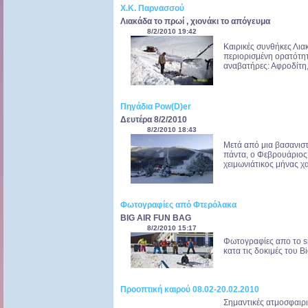
Χ.Κ. Παρνασσού
Λιακάδα το πρωί , χιονάκι το απόγευμα
8/2/2010 19:42
Καιρικές συνθήκες Λι
περιορισμένη ορατότητ
αναβατήρες: Αφροδίτη, 
Πηγάδια Pow(D)er
Δευτέρα 8/2/2010
8/2/2010 18:43
Μετά από μια βασανιστ
πάντα, ο Φεβρουάριος 
χειμωνιάτικος μήνας χα
Φωτογραφίες από Φτερόλακα
BIG AIR FUN BAG
8/2/2010 15:17
Φωτογραφίες απο το 
κατα τις δοκιμές του Big
Προοπτική καιρού 08.02-20.02.2010
Σημαντικές ατμοσφαιρ