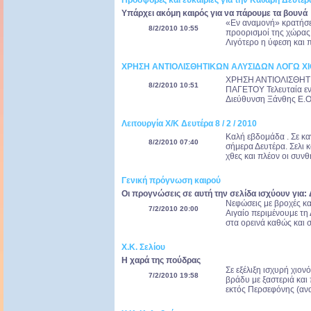
Προσφορές και ευκαιρίες για την Καθαρή Δευτέρ
Υπάρχει ακόμη καιρός για να πάρουμε τα βουνά
«Εν αναμονή» κρατήσεω
8/2/2010 10:55
προορισμοί της χώρας 
Λιγότερο η ύφεση και 
ΧΡΗΣΗ ΑΝΤΙΟΛΙΣΘΗΤΙΚΩΝ ΑΛΥΣΙΔΩΝ ΛΟΓΩ Χ
ΧΡΗΣΗ ΑΝΤΙΟΛΙΣΘΗΤ
8/2/2010 10:51
ΠΑΓΕΤΟΥ Τελευταία εν
Διεύθυνση Ξάνθης Ε.Ο.
Λειτουργία Χ/Κ Δευτέρα 8 / 2 / 2010
Καλή εβδομάδα . Σε κα
8/2/2010 07:40
σήμερα Δευτέρα. Σελι κ
χθες και πλέον οι συνθή
Γενική πρόγνωση καιρού
Οι προγνώσεις σε αυτή την σελίδα ισχύουν για:
Νεφώσεις με βροχές κα
7/2/2010 20:00
Αιγαίο περιμένουμε τη
στα ορεινά καθώς και σ
Χ.Κ. Σελίου
Η χαρά της πούδρας
Σε εξέλιξη ισχυρή χιο
7/2/2010 19:58
βράδυ με ξαστεριά και 
εκτός Περσεφόνης (ανα