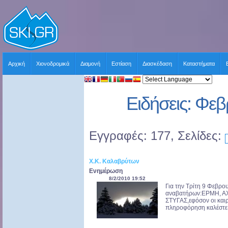
Αρχική
Χιονοδρομικά
Διαμονή
Εστίαση
Διασκέδαση
Καταστήματα
Ειδήσεις: Φε
Εγγραφές: 177, Σελίδες:
Χ.Κ. Καλαβρύτων
Ενημέρωση
8/2/2010 19:52
Για την Τρίτη 9 Φεβρο
αναβατήρων:ΕΡΜΗ, ΑΧ
ΣΤΥΓΑΣ,εφόσον οι καιρ
πληροφόρηση καλέστε .