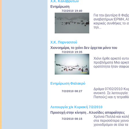
Χ.Κ. Καλαβρύτων
Ενημέρωση
7/2/2010 19:40
Για την Δευτέρα 8 Φεβ
αναβατήρων:ΕΡΜΗ, ΑΧ
καιρικές συνθήκες το 
τηλ...
Χ.Κ. Παρνασσού
Χιονοημέρα, το χιόνι δεν έρχεται μόνο του
7/2/2010 19:35
Χιόνι ήρθε αρκετό ευτ
προβλήματα Μια αρκετά
ορατότητα ήταν σαφώς π
Ενημέρωση Φαλακρό
Δράμα 07/02/2010 Κυρ
7/2/2010 08:27
ανοικτό. Σε λειτουργία
Παπούς) και η τετραθέ
Λειτουργία χ/κ Κυριακή 7/2/2010
Προσοχή στην κίνηση . Αλυσίδες απαραίτητες
Χρόνια Πολλά και καλή
7/2/2010 08:15
στα περισσότερα χιονο
χιονοδρόμοι σε όλα τα 