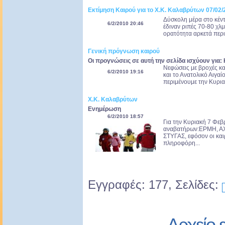
Εκτίμηση Καιρού για το Χ.Κ. Καλαβρύτων 07/02/
Δύσκολη μέρα στο κέντ
6/2/2010 20:46
έδιναν ριπές 70-80 χλμ
ορατότητα αρκετά περιο
Γενική πρόγνωση καιρού
Οι προγνώσεις σε αυτή την σελίδα ισχύουν για:
Νεφώσεις με βροχές κα
6/2/2010 19:16
και το Ανατολικό Αιγαί
περιμένουμε την Κυρια
Χ.Κ. Καλαβρύτων
Ενημέρωση
6/2/2010 18:57
Για την Κυριακή 7 Φεβ
αναβατήρων:ΕΡΜΗ, ΑΧ
ΣΤΥΓΑΣ, εφόσον οι καιρ
πληροφόρη...
Εγγραφές: 177, Σελίδες:
Αρχείο 