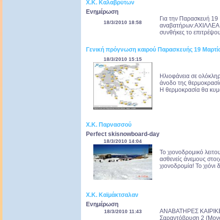
Χ.Κ. Καλαβρύτων
Ενημέρωση
Για την Παρασκευή 19 
18/3/2010 18:58
αναβατήρων:ΑΧΙΛΛΕΑ,
συνθήκες το επιτρέψουν
Γενική πρόγνωση καιρού Παρασκευής 19 Μαρτί
18/3/2010 15:15
Ηλιοφάνεια σε ολόκληρ
άνοδο της θερμοκρασί
Η θερμοκρασία θα κυμα
Χ.Κ. Παρνασσού
Perfect skisnowboard-day
18/3/2010 14:04
Το χιονοδρομικό λειτου
ασθενείς άνεμους στοιχ
χιονοδρομία! Το χιόνι 
Χ.Κ. Καϊμάκτσαλαν
Ενημέρωση
ΑΝΑΒΑΤΗΡΕΣ ΚΑΙΡΙΚΕΣ
18/3/2010 11:43
Σαραντόβρυση 2 (Μονοθ