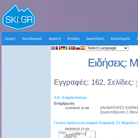
Αρχική
Χιονοδρομικά
Διαμονή
Εστίαση
Διασκέδαση
Καταστήματα
Ειδήσεις: 
Εγγραφές: 162, Σελίδες:
Χ.Κ. Καϊμάκτσαλαν
Ενημέρωση
ΑΝΑΒΑΤΗΡΕΣ ΚΑΙΡΙΚΕΣ
21/3/2010 11:48
Σαραντόβρυση 2 (Μονο
Γενική πρόγνωση καιρού Κυριακής 21 Μαρτίου 
20/3/2010 17:34