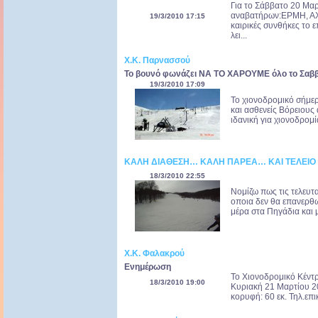
Για το Σάββατο 20 Μαρ
αναβατήρων:ΕΡΜΗ, ΑΧ
19/3/2010 17:15
καιρικές συνθήκες το 
λει...
Χ.Κ. Παρνασσού
To βουνό φωνάζει ΝΑ ΤΟ ΧΑΡΟΥΜΕ όλο το Σαβ
19/3/2010 17:09
Το χιονοδρομικό σήμερ
και ασθενείς Bόρειους
ιδανική για χιονοδρομί
ΚΑΛΗ ΔΙΑΘΕΣΗ… ΚΑΛΗ ΠΑΡΕΑ… ΚΑΙ ΤΕΛΕΙΟ 
18/3/2010 22:55
Νομίζω πως τις τελευτ
οποια δεν θα επανερθω
μέρα στα Πηγάδια και μ
Χ.Κ. Φαλακρού
Ενημέρωση
To Χιονοδρομικό Κέντρ
18/3/2010 19:00
Kυριακή 21 Μαρτίου 20
κορυφή: 60 εκ. Τηλ.επι