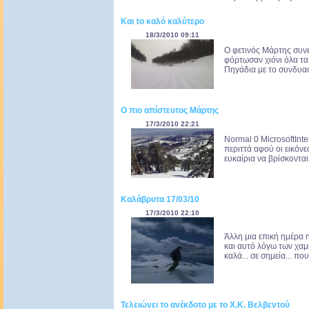
Και το καλό καλύτερο
18/3/2010 09:11
O φετινός Μάρτης συνεχ
φόρτωσαν χιόνι όλα τα
Πηγάδια με το συνδυασμ
Ο πιο απίστευτος Μάρτης
17/3/2010 22:21
Normal 0 MicrosoftInt
περιττά αφού οι εικόν
ευκαίρια να βρίσκονται 
Καλάβρυτα 17/03/10
17/3/2010 22:10
Άλλη μια επική ημέρα η
και αυτό λόγω των χαμ
καλά... σε σημεία... 
Τελειώνει το ανέκδοτο με το Χ.Κ. Βελβεντού