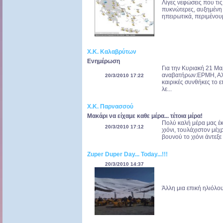
Λίγες νεφώσεις που τις
πυκνώτερες, αυξημένη 
ηπειρωτικά, περιμένου
Χ.Κ. Καλαβρύτων
Ενημέρωση
Για την Κυριακή 21 Μα
αναβατήρων:ΕΡΜΗ, ΑΧ
20/3/2010 17:22
καιρικές συνθήκες το 
λε...
Χ.Κ. Παρνασσού
Μακάρι να είχαμε καθε μέρα... τέτοια μέρα!
Πολύ καλή μέρα μας έκ
20/3/2010 17:12
χιόνι, τουλάχιστον μέχ
βουνού το χιόνι άντεξε
Zuper Duper Day... Today...!!!
20/3/2010 14:37
Άλλη μια επική ηλιόλουσ