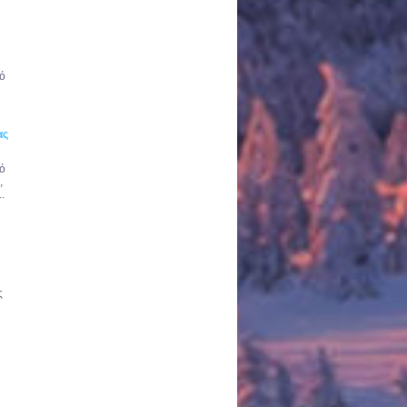
γό
ας
ό
,
.
ς