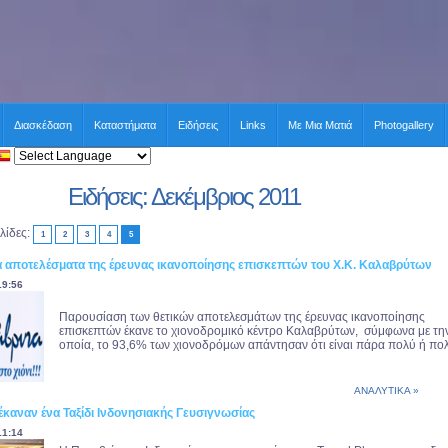
Διασκέδαση
Καταστήματα
Ειδήσεις
Links
Με Μια Ματιά
Photogallery
Ειδήσεις: Δεκέμβριος 2011
λίδες:
1
2
3
4
5
 αποτελέσματα της έρευνας ικανοποίησης επισκεπτών του Χ.Κ. Καλαβρύτων
19:56
Παρουσίαση των θετικών αποτελεσμάτων της έρευνας ικανοποίησης
επισκεπτών έκανε το χιονοδρομικό κέντρο Καλαβρύτων, σύμφωνα με τη
οποία, το 93,6% των χιονοδρόμων απάντησαν ότι είναι πάρα πολύ ή πολ.
ΑΝΑΛΥΤΙΚΑ »
έκαναν ένα Ταξίδι Ινδονησιακής Γευσιγνωσίας
11:14