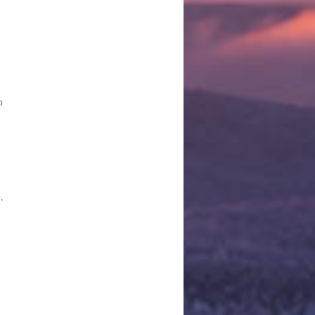
ο
,
ύ