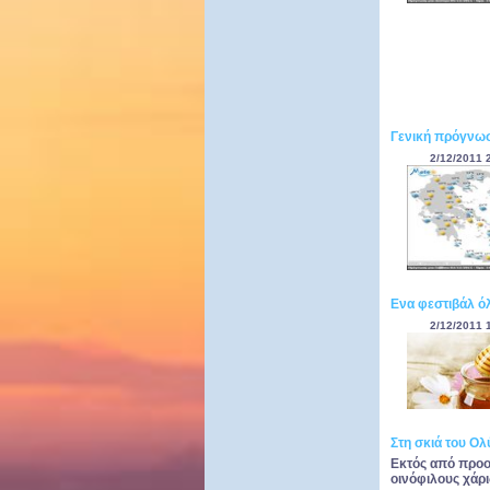
Γενική πρόγνωσ
2/12/2011 
Ενα φεστιβάλ όλ
2/12/2011 
Στη σκιά του Ο
Εκτός από προο
οινόφιλους χάρ