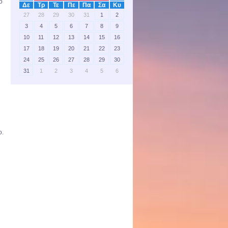
ό
Δε
Τρ
Τε
Πε
Πα
Σα
Κυ
27
28
29
30
31
1
2
3
4
5
6
7
8
9
10
11
12
13
14
15
16
17
18
19
20
21
22
23
24
25
26
27
28
29
30
31
1
2
3
4
5
6
ο.