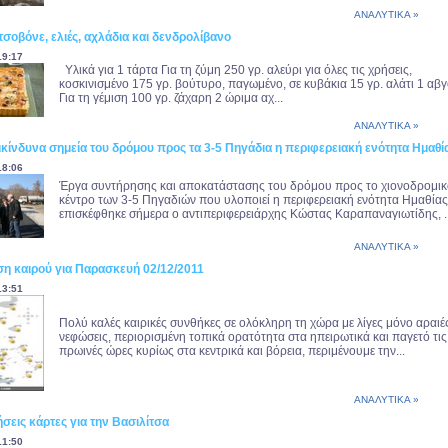
ΑΝΑΛΥΤΙΚΑ »
ετσοβόνε, ελιές, αχλάδια και δενδρολίβανο
19:17
Υλικά για 1 τάρτα Για τη ζύμη 250 γρ. αλεύρι για όλες τις χρήσεις,
κοσκινισμένο 175 γρ. βούτυρο, παγωμένο, σε κυβάκια 15 γρ. αλάτι 1 αβ
Για τη γέμιση 100 γρ. ζάχαρη 2 ώριμα αχ...
ΑΝΑΛΥΤΙΚΑ »
ικίνδυνα σημεία του δρόμου προς τα 3-5 Πηγάδια η περιφερειακή ενότητα Ημαθί
18:06
Έργα συντήρησης και αποκατάστασης του δρόμου προς το χιονοδρομικ
κέντρο των 3-5 Πηγαδιών που υλοποιεί η περιφερειακή ενότητα Ημαθίας
επισκέφθηκε σήμερα ο αντιπεριφερειάρχης Κώστας Καραπαναγιωτίδης, ..
ΑΝΑΛΥΤΙΚΑ »
η καιρού για Παρασκευή 02/12/2011
13:51
Πολύ καλές καιρικές συνθήκες σε ολόκληρη τη χώρα με λίγες μόνο αραιέ
νεφώσεις, περιορισμένη τοπικά ορατότητα στα ηπειρωτικά και παγετό τις
πρωινές ώρες κυρίως στα κεντρικά και βόρεια, περιμένουμε την...
ΑΝΑΛΥΤΙΚΑ »
ήσεις κάρτες για την Βασιλίτσα
11:50