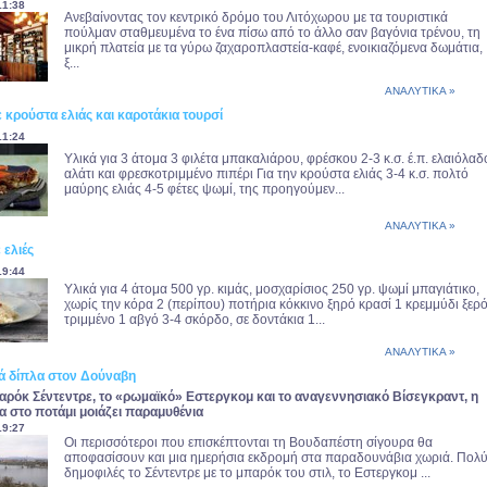
11:38
Ανεβαίνοντας τον κεντρικό δρόμο του Λιτόχωρου με τα τουριστικά
πούλμαν σταθμευμένα το ένα πίσω από το άλλο σαν βαγόνια τρένου, τη
μικρή πλατεία με τα γύρω ζαχαροπλαστεία-καφέ, ενοικιαζόμενα δωμάτια,
ξ...
ΑΝΑΛΥΤΙΚΑ »
κρούστα ελιάς και καροτάκια τουρσί
11:24
Υλικά για 3 άτομα 3 φιλέτα μπακαλιάρου, φρέσκου 2-3 κ.σ. έ.π. ελαιόλαδ
αλάτι και φρεσκοτριμμένο πιπέρι Για την κρούστα ελιάς 3-4 κ.σ. πολτό
μαύρης ελιάς 4-5 φέτες ψωμί, της προηγούμεν...
ΑΝΑΛΥΤΙΚΑ »
 ελιές
19:44
Υλικά για 4 άτομα 500 γρ. κιμάς, μοσχαρίσιος 250 γρ. ψωμί μπαγιάτικο,
χωρίς την κόρα 2 (περίπου) ποτήρια κόκκινο ξηρό κρασί 1 κρεμμύδι ξερό
τριμμένο 1 αβγό 3-4 σκόρδο, σε δοντάκια 1...
ΑΝΑΛΥΤΙΚΑ »
ά δίπλα στον Δούναβη
αρόκ Σέντεντρε, το «ρωµαϊκό» Εστεργκομ και το αναγεννησιακό Βίσεγκραντ, η
 στο ποτάμι μοιάζει παραμυθένια
19:27
Οι περισσότεροι που επισκέπτονται τη Βουδαπέστη σίγουρα θα
αποφασίσουν και μια ημερήσια εκδρομή στα παραδουνάβια χωριά. Πολ
δημοφιλές το Σέντεντρε με το μπαρόκ του στιλ, το Εστεργκομ ...