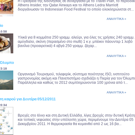
Η Πρεσβεία της Ινδονησίας σε συνεργασία με το Travel Plan, το περιοδικ
Athens Insider, την Qatar Airways και το Athens Ledra Marriott
διοργάνωσαν το Indonesian Food Festival το οποίο ολοκληρώνεται στ...
ΑΝΑΛΥΤΙΚΑ »
δο
10:58
Υλικά για 8 κομμάτια 250 γραμμ. αλεύρι, για όλες τις χρήσεις 240 γραμμ.
αμύγδαλο, σκόνη (περασμένο στο multi) 1 κ.γ. μπέικιν πάουντερ 1 λοβό
βανίλια (προαιρετικά) 4 αβγά 250 γραμμ. ζάχαρ...
ΑΝΑΛΥΤΙΚΑ »
ν Όλυμπο
23:18
Οργανισμό Τουρισμού, τελεφερίκ, σύστημα ποιότητας ISO, ινστιτούτο
γαστρονομίας ακόμη και Πανεπιστήμιο σχεδιάζει η Πιερία για τον Όλυμπ
Παράλληλα και καθώς το 2012 συμπληρώνονται 100 χρόνια από τ...
ΑΝΑΛΥΤΙΚΑ »
η καιρού για Δευτέρα 05/12/2011
20:34
Βροχές στο Ιόνιο και στη Δυτική Ελλάδα, λίγες βροχές στην δυτική Κρήτη
και τοπικές νεφώσεις στην υπόλοιπη χώρα, περιμένουμε την Δευτέρα 05
Δεκεμβρίου 2011. Η θερμοκρασία θα κυμανθεί από 2 ως 16 βα...