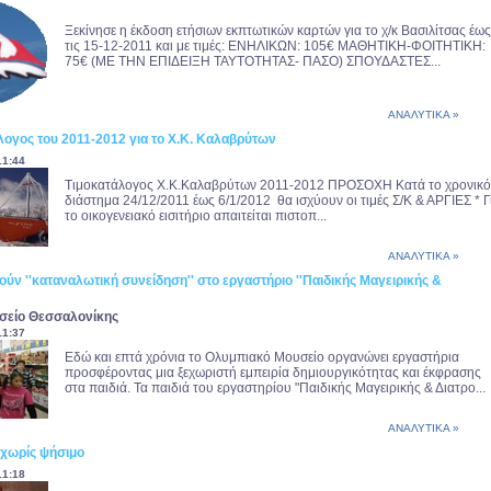
Ξεκίνησε η έκδοση ετήσιων εκπτωτικών καρτών για το χ/κ Βασιλίτσας έως
τις 15-12-2011 και με τιμές: ΕΝΗΛΙΚΩΝ: 105€ ΜΑΘΗΤΙΚΗ-ΦΟΙΤΗΤΙΚΗ:
75€ (ΜΕ ΤΗΝ ΕΠΙΔΕΙΞΗ ΤΑΥΤΟΤΗΤΑΣ- ΠΑΣΟ) ΣΠΟΥΔΑΣΤΕΣ...
ΑΝΑΛΥΤΙΚΑ »
λογος του 2011-2012 για το Χ.Κ. Καλαβρύτων
11:44
Τιμοκατάλογος Χ.Κ.Καλαβρύτων 2011-2012 ΠΡΟΣΟΧΗ Κατά το χρονικό
διάστημα 24/12/2011 έως 6/1/2012 θα ισχύουν οι τιμές Σ/Κ & ΑΡΓΙΕΣ * Γ
το οικογενειακό εισιτήριο απαιτείται πιστοπ...
ΑΝΑΛΥΤΙΚΑ »
ούν ''καταναλωτική συνείδηση'' στο εργαστήριο ''Παιδικής Μαγειρικής &
σείο Θεσσαλονίκης
11:37
Εδώ και επτά χρόνια το Ολυμπιακό Μουσείο οργανώνει εργαστήρια
προσφέροντας μια ξεχωριστή εμπειρία δημιουργικότητας και έκφρασης
στα παιδιά. Τα παιδιά του εργαστηρίου "Παιδικής Μαγειρικής & Διατρο...
ΑΝΑΛΥΤΙΚΑ »
 χωρίς ψήσιμο
11:18