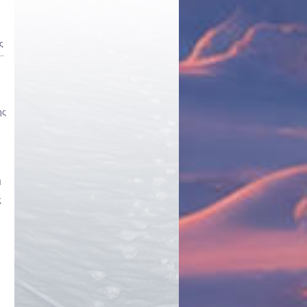
ς
..
ης
η
ς