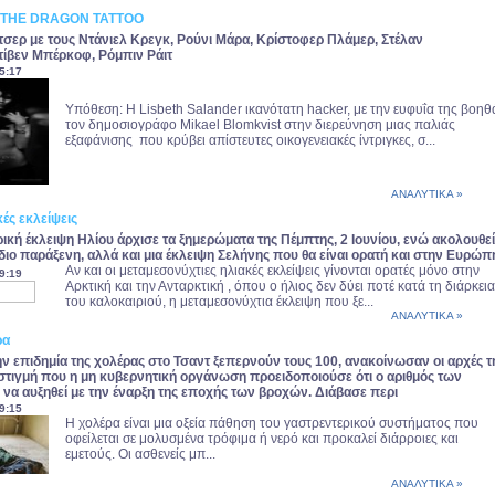
H THE DRAGON TATTOO
ντσερ με τους Ντάνιελ Κρεγκ, Ρούνι Μάρα, Κρίστοφερ Πλάμερ, Στέλαν
τίβεν Μπέρκοφ, Ρόμπιν Ράιτ
5:17
Υπόθεση: Η Lisbeth Salander ικανότατη hacker, με την ευφυΐα της βοηθ
τον δημοσιογράφο Mikael Blomkvist στην διερεύνηση μιας παλιάς
εξαφάνισης που κρύβει απίστευτες οικογενειακές ίντριγκες, σ...
ΑΝΑΛΥΤΙΚΑ »
ές εκλείψεις
ερική έκλειψη Ηλίου άρχισε τα ξημερώματα της Πέμπτης, 2 Ιουνίου, ενώ ακολουθεί
 ίδιο παράξενη, αλλά και μια έκλειψη Σελήνης που θα είναι ορατή και στην Ευρώπ
Αν και οι μεταμεσονύχτιες ηλιακές εκλείψεις γίνονται ορατές μόνο στην
9:19
Αρκτική και την Ανταρκτική , όπου ο ήλιος δεν δύει ποτέ κατά τη διάρκεια
του καλοκαιριού, η μεταμεσονύχτια έκλειψη που ξε...
ΑΝΑΛΥΤΙΚΑ »
ρα
ην επιδημία της χολέρας στο Τσαντ ξεπερνούν τους 100, ανακοίνωσαν οι αρχές τ
 στιγμή που η μη κυβερνητική οργάνωση προειδοποιούσε ότι ο αριθμός των
να αυξηθεί με την έναρξη της εποχής των βροχών. Διάβασε περι
9:15
Η χολέρα είναι μια οξεία πάθηση του γαστρεντερικού συστήματος που
οφείλεται σε μολυσμένα τρόφιμα ή νερό και προκαλεί διάρροιες και
εμετούς. Οι ασθενείς μπ...
ΑΝΑΛΥΤΙΚΑ »