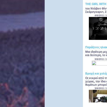
THE GIRL WIT
του Ντέιβιντ Φί
Σκάρσγκαρντ, Σ
4/6/2011 1
Παράξενες ηλιακ
Μια ιδιαίτερη μ
και δεύτερη, το
3/6/2011 1
Βροχή και χολέ
Οι νεκροί από τ
χώρας, την ίδια
θυμάτων μπορεί 
3/6/2011 1