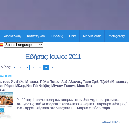
Διασκέδαση
Καταστήματα
Ειδήσεις
Links
Με Μια Ματιά
Photogallery
Ειδήσεις: Ιούνιος 2011
Σελίδες:
1
2
3
4
5
6
7
 BROOM
με τους Άντζελα Μπάσετ, Πόλα Πάτον, Λαζ Αλόνσο, Τάσα Σμιθ, Τζούλι Μπόουεν,
τ, Ρόμεο Μίλερ, Ντε Ρέι Ντέιβις, Μίγκαν Γκουντ, Μάικ Επς
4:47
Υπόθεση: Η σύγκρουση των κόσμων, όταν δύο Αφρο-αμερικανικές
οικογένειες από διαφορετικά κοινωνικοοικονομικά υπόβαθρα πάνε μαζί
ένα Σαββατοκύριακο στο Vineyard της Μάρθα για έναν γάμο. ...
ΑΝΑΛΥΤΙΚΑ »