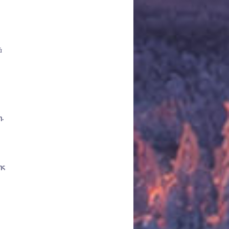
ά
η.
ης