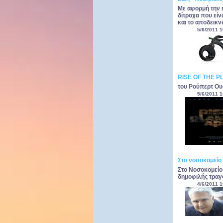
Με αφορμή την 
δίτροχα που είνα
και το αποδεικν
5/6/2011 1
RISE OF THE P
του Ρούπερτ Ουά
5/6/2011 1
Στο νοσοκομείο
Στο Νοσοκομείο
δημοφιλής τραγ
4/6/2011 1