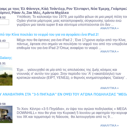
πραμς με τους Έλ Φάνινγκ, Κάιλ Τσάντλερ, Ρον Έλνταρντ, Νόα Έμεριχ, Γκάμπριε
ρτνεϊ, Ράιαν Λι, Ζακ Μιλς, Αμάντα Μιχάλκα
Υπόθεση: Το καλοκαίρι του 1979, μια ομάδα φίλων σε μια μικρή πόλη το
8:52
Οχάιο γίνεται μάρτυρας μιας καταστροφικής σύγκρουσης τρένου ενώ
γυρίζουν μια ταινία super 8 και σύντομα υποπτεύονται ότι δεν ...
ΑΝΑΛΥΤΙΚΑ »
πό την Κίνα πουλάει το νεφρό του για να αγοράσει ένα iPad 2!
Μέχρι που θα έφτανες για ένα iPad 2 ; Ένα 17χρονο αγόρι από την Κίνα,
1:43
πάντως, έφτασε στο σημείο να πουλήσει το νεφρό του από την υπερβολι
επιθυμία του για ένα iPad 2! Όπως αναφέρει το νεαρό ...
ΑΝΑΛΥΤΙΚΑ »
Galaxy;
1:31
Έχει… γαλουχηθεί σε μία από τις απολαύσεις της ζωής κόσμος και
ντουνιάς σ’ αυτόν τον χώρο. Στην περίοδο του ‘Α’ (=ακατάλληλο) των
κρατικών καναλιών (ΕΙΡΤ, ΥΕΝΕΔ), ο θερινός κινηματογράφος ‘Galaxy’ ..
ΑΝΑΛΥΤΙΚΑ »
ΟΥ ΑΝΑΒΑΤΗΡΑ ΣΤΑ "3-5 ΠΗΓΑΔΙΑ" ΕΝ ΟΨΕΙ ΤΟΥ ΑΓΩΝΑ ΠΟΔΗΛΑΣΙΑΣ "MEG
0:58
Το Χιον. Κέντρο «3-5 Πηγάδια», εν όψει του αγώνα ποδηλασίας « MEGA
DOWNHILL» που θα γίνει την Κυριακή 5 Ιουνίου με αφετηρία την κορυφ
του ΧΚ και τερματισμό τη Νάουσα, θα λειτουργήσει από τις 9:...
ΑΝΑΛΥΤΙΚΑ »