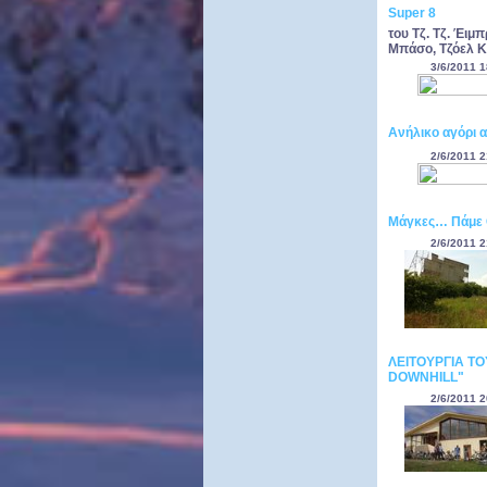
Super 8
του Τζ. Τζ. Έιμ
Μπάσο, Τζόελ Κό
3/6/2011 1
Aνήλικο αγόρι α
2/6/2011 2
Μάγκες… Πάμε 
2/6/2011 2
ΛΕΙΤΟΥΡΓΙΑ Τ
DOWNHILL"
2/6/2011 2