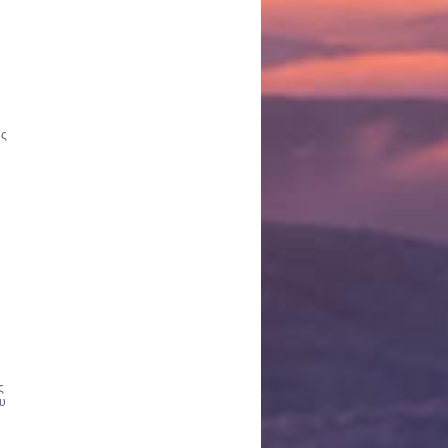
ής
ς
ου