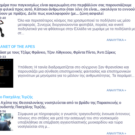
ημέρα που παγκοσμίως είναι αφιερωμένη στο περιβάλλον σας παρουσιάζουμε
ι φιλικά προς αυτό. Κάποιοι άνθρωποι όταν λένε ότι είναι... οικολόγοι το εννοο
ύουν με πράξεις. Δείτε πως κυκλοφορούν (με... ζώνη ασφαλεί
0:40
Όλο και περισσότερος κόσμος πια χρησιμοποιεί το ποδήλατο ως μέσο
μεταφοράς. Συνεχώς διοργανώνονται φεστιβάλ, πορείες και event
ποδηλατικά για να φθάσουμε στην Ελλάδα να χωράμε με τα ποδήλατά μ
στ...
ΑΝΑΛΥΤΙΚΑ »
LANET OF THE APES
ιατ με τους Τζέιμς Φράνκο, Τζον Λίθγκοου, Φρίντα Πίντο, Άντι Σέρκις
0:33
Υπόθεση: Η ταινία διαδραματίζεται στο σύγχρονο Σαν Φρανσίσκο και
παρουσιάζει μια σύνθεση επιστημονικής φαντασίας και επιστημονικών
γεγονότων με μηνύματα για το μέλλον της ανθρωπότητας. Τα πειράματ...
ΑΝΑΛΥΤΙΚΑ »
 ο Πασχάλης Τερζής
 Αχέπα της Θεσσαλονίκης νοσηλεύεται από το βράδυ της Παρασκευής ο
ουδιστής Πασχάλης Τερζής.
9:56
Σύμφωνα με πληροφορίες ο γνωστός τραγουδιστής ένοιωσε έντονους
πόνους στο στήθος και μετά την εισαγωγή του στο νοσοκομείο
υποβλήθηκε σε επέμβαση αγγειοπλαστικής μυοκαρδίου και τώρα
νοσηλεύεται στη μ...
ΑΝΑΛΥΤΙΚΑ »