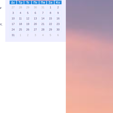
Δε
Τρ
Τε
Πε
Πα
Σα
Κυ
27
28
29
30
31
1
2
ύν
3
4
5
6
7
8
9
10
11
12
13
14
15
16
17
18
19
20
21
22
23
ας
24
25
26
27
28
29
30
31
1
2
3
4
5
6