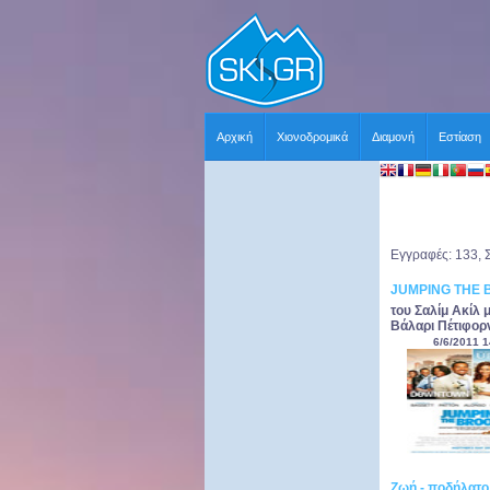
Αρχική
Χιονοδρομικά
Διαμονή
Εστίαση
Εγγραφές: 133, 
JUMPING THE
του Σαλίμ Ακίλ 
Βάλαρι Πέτιφορν
6/6/2011 1
Ζωή - ποδήλατο