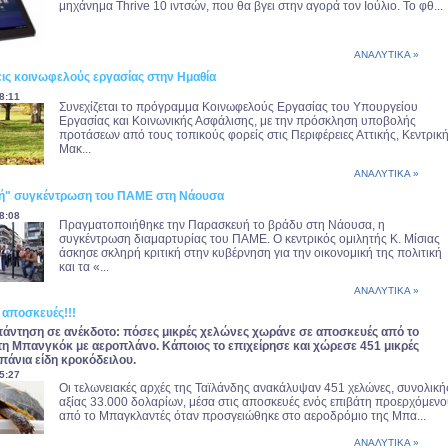
μηχάνημα Thrive 10 ιντσών, που θα βγει στην αγορά τον Ιούλιο. Το φθ...
ΑΝΑΛΥΤΙΚΑ »
εις κοινωφελούς εργασίας στην Ημαθία
8:11
Συνεχίζεται το πρόγραμμα Κοινωφελούς Εργασίας του Υπουργείου
Εργασίας και Κοινωνικής Ασφάλισης, με την πρόσκληση υποβολής
προτάσεων από τους τοπικούς φορείς στις Περιφέρειες Αττικής, Κεντρικ
Μακ...
ΑΝΑΛΥΤΙΚΑ »
κή" συγκέντρωση του ΠΑΜΕ στη Νάουσα
8:08
Πραγματοποιήθηκε την Παρασκευή το βράδυ στη Νάουσα, η
συγκέντρωση διαμαρτυρίας του ΠΑΜΕ. Ο κεντρικός ομιλητής Κ. Μίσιας
άσκησε σκληρή κριτική στην κυβέρνηση για την οικονομική της πολιτική
και τα «...
ΑΝΑΛΥΤΙΚΑ »
 αποσκευές!!!
 απάντηση σε ανέκδοτο: πόσες μικρές χελώνες χωράνε σε αποσκευές από το
η Μπανγκόκ με αεροπλάνο. Κάποιος το επιχείρησε και χώρεσε 451 μικρές
πάνια είδη κροκόδειλου.
5:27
Οι τελωνειακές αρχές της Ταϊλάνδης ανακάλυψαν 451 χελώνες, συνολική
αξίας 33.000 δολαρίων, μέσα στις αποσκευές ενός επιβάτη προερχόμεν
από το Μπαγκλαντές όταν προσγειώθηκε στο αεροδρόμιο της Μπα...
ΑΝΑΛΥΤΙΚΑ »