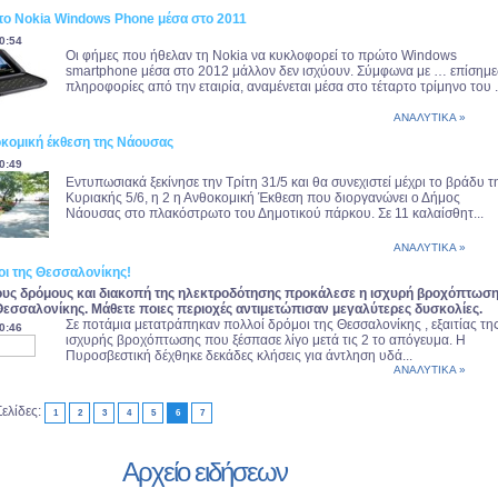
το Nokia Windows Phone μέσα στο 2011
0:54
Oι φήμες που ήθελαν τη Nokia να κυκλοφορεί το πρώτο Windows
smartphone μέσα στο 2012 μάλλον δεν ισχύουν. Σύμφωνα με … επίσημε
πληροφορίες από την εταιρία, αναμένεται μέσα στο τέταρτο τρίμηνο του .
ΑΝΑΛΥΤΙΚΑ »
οκομική έκθεση της Νάουσας
0:49
Eντυπωσιακά ξεκίνησε την Τρίτη 31/5 και θα συνεχιστεί μέχρι το βράδυ τ
Κυριακής 5/6, η 2 η Ανθοκομική Έκθεση που διοργανώνει ο Δήμος
Νάουσας στο πλακόστρωτο του Δημοτικού πάρκου. Σε 11 καλαίσθητ...
ΑΝΑΛΥΤΙΚΑ »
οι της Θεσσαλονίκης!
υς δρόμους και διακοπή της ηλεκτροδότησης προκάλεσε η ισχυρή βροχόπτωσ
Θεσσαλονίκης. Μάθετε ποιες περιοχές αντιμετώπισαν μεγαλύτερες δυσκολίες.
Σε ποτάμια μετατράπηκαν πολλοί δρόμοι της Θεσσαλονίκης , εξαιτίας τη
0:46
ισχυρής βροχόπτωσης που ξέσπασε λίγο μετά τις 2 το απόγευμα. Η
Πυροσβεστική δέχθηκε δεκάδες κλήσεις για άντληση υδά...
ΑΝΑΛΥΤΙΚΑ »
Σελίδες:
1
2
3
4
5
6
7
Αρχείο ειδήσεων