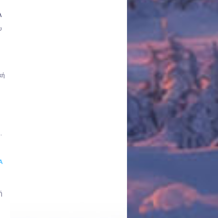
λ
υ
κή
.
A
ή