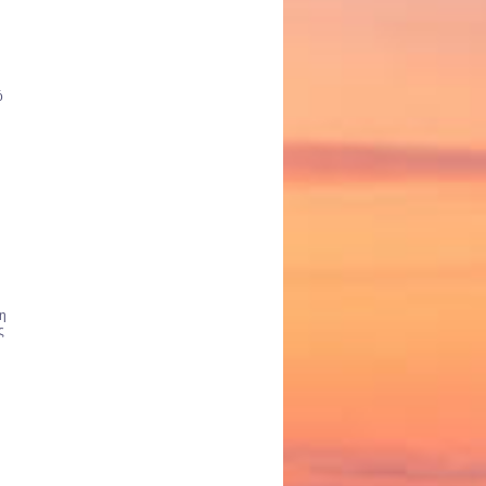
ό
ρη
ς