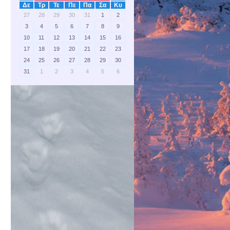
Δε
Τρ
Τε
Πε
Πα
Σα
Κυ
27
28
29
30
31
1
2
3
4
5
6
7
8
9
10
11
12
13
14
15
16
17
18
19
20
21
22
23
24
25
26
27
28
29
30
31
1
2
3
4
5
6