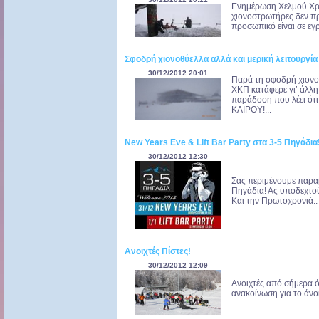
Ενημέρωση Χελμού Χρόν
χιονοστρωτήρες δεν π
προσωπικό είναι σε εγρ
Σφοδρή χιονοθύελλα αλλά και μερική λειτουργία
30/12/2012 20:01
Παρά τη σφοδρή χιονο
ΧΚΠ κατάφερε γι’ άλλη 
παράδοση που λέει ό
ΚΑΙΡΟΥ!...
New Years Eve & Lift Bar Party στα 3-5 Πηγάδια
30/12/2012 12:30
Σας περιμένουμε παρα
Πηγάδια! Ας υποδεχτούμ
Και την Πρωτοχρονιά.. 
Ανοιχτές Πίστες!
30/12/2012 12:09
Ανοιχτές από σήμερα ό
ανακοίνωση για το άνο