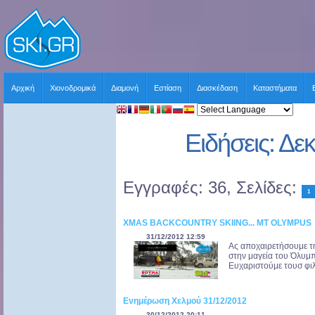
Αρχική
Χιονοδρομικά
Διαμονή
Εστίαση
Διασκέδαση
Καταστήματα
Ειδήσεις: Δε
Εγγραφές: 36, Σελίδες:
1
XMAS BACKCOUNTRY SKIING... MT OLYMPUS
31/12/2012 12:59
Ας αποχαιρετήσουμε τη
στην μαγεία του Όλυμπ
Ευχαριστούμε τουσ φιλ
Ενημέρωση Χελμού 31/12/2012
30/12/2012 20:11