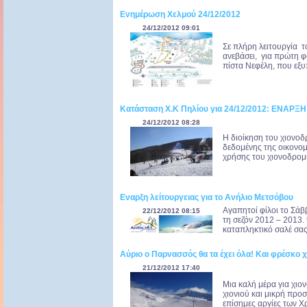
Ενημέρωση Χελμού 24/12/2012
24/12/2012 09:01
Σε πλήρη λειτουργία τ
ανεβάσει, για πρώτη φ
πίστα Νεφέλη, που εξυπ
Κατάσταση Χ.Κ Πηλίου για 24/12/2012: ΕΝΑΡΞ
24/12/2012 08:28
Η διοίκηση του χιονοδ
δεδομένης της οικονομι
χρήσης του χιονοδρομι
Εναρξη λείτουργειας για το Ανήλιο Μετσόβου
Αγαπητοί φίλοι το Σάββ
22/12/2012 08:15
τη σεζόν 2012 – 2013. 
καταπληκτικό σαλέ σας 
Αύριο ο Παρνασσός θα τα έχει όλα! Και φρέσκο χ
21/12/2012 17:40
Μια καλή μέρα για χιο
χιονιού και μικρή προσ
επίσημες αργίες των Χρ