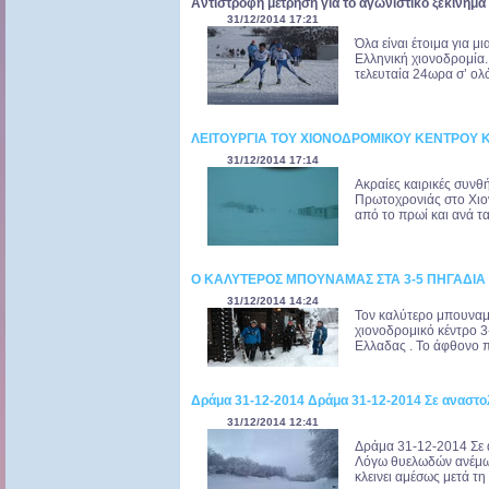
Αντίστροφη μέτρηση για το αγωνιστικό ξεκίνημα
31/12/2014 17:21
Όλα είναι έτοιμα για μ
Ελληνική χιονοδρομία.
τελευταία 24ωρα σ’ ολό
ΛΕΙΤΟΥΡΓΙΑ ΤΟΥ ΧΙΟΝΟΔΡΟΜΙΚΟΥ ΚΕΝΤΡΟΥ
31/12/2014 17:14
Ακραίες καιρικές συν
Πρωτοχρονιάς στο Χιο
από το πρωί και ανά τ
Ο ΚΑΛΥΤΕΡΟΣ ΜΠΟΥΝΑΜΑΣ ΣΤΑ 3-5 ΠΗΓΑΔΙΑ Τ
31/12/2014 14:24
Τον καλύτερο μπουναμά
χιονοδρομικό κέντρο 3
Ελλαδας . Το άφθονο πλ
Δράμα 31-12-2014 Δράμα 31-12-2014 Σε αναστολ
31/12/2014 12:41
Δράμα 31-12-2014 Σε α
Λόγω θυελωδών ανέμω
κλεινει αμέσως μετά τ