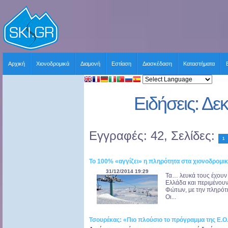
Αρχική
Χιονοδρομικά
Διαμονή
Εστίαση
Διασκέδαση
Καταστήματα
Ειδήσεις: Δε
Εγγραφές: 42, Σελίδες:
1
Το 100% «αγγίζει» η πληρότητα στα χιονοδρομικ
31/12/2014 19:29
Τα… λευκά τους έχουν 
Ελλάδα και περιμένουν
Φώτων, με την πληρότη
Οι...
Τσουρέκας: «Πιο πλούσιο το πρόγραμμα της Ε.Ο.Χ