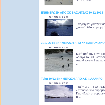
Χ.Κ.Περτου...
ΕΝΗΜΕΡΩΣΗ ΑΠΟ ΧΚ ΒΑΣΙΛΙΤΣΑΣ 30 12 2014
30/12/2014 09:06
Έναρξη και για την Βα
χιονιού 90εκ κορυφή 7
3012 2014 ΕΝΗΜΕΡΩΣΗ ΑΠΟ ΧΚ ΕΛΑΤΟΧΩΡΙΟ
30/12/2014 07:53
Μετά από την prive κα
δόθηκε το O.K. ώστε σ
Απόλλ ων (τα 2 πάνω π
...
Τρίτη 30/12 ΕΝΗΜΕΡΩΣΗ ΑΠΟ Χ/Κ ΦΑΛΑΚΡΟ
30/12/2014 07:39
Τρίτη 30/12 ΕΦΟΣΟΝ
λειτουργούν ο συρόμεν
Καρτάλκα), οι συρόμενο
η ...