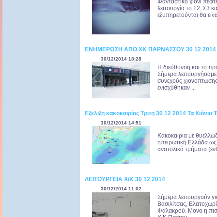
Φανταστικό χιόνι πέφτε
λειτουργία το Σ2, Σ3 κ
εξυπηρετούνται θα είνα
ΕΝΗΜΕΡΩΣΗ ΑΠΟ ΧΚ ΠΑΡΝΑΣΣΟΥ 30 12 2014
30/12/2014 18:28
Η διεύθυνση και το π
Σήμερα λειτουργήσαμε 
συνεχούς χιονόπτωσης 
ενισχύθηκαν ...
Εξελιξη κακοκαιρίας Τριτη 30 12 2014 Τα Χιόνια
30/12/2014 14:51
Κακοκαιρία με θυελλώδ
ηπειρωτική Ελλάδα ως κ
ανατολικά τμήματα (ενδ
ΛΕΙΤΟΥΡΓΕΙΑ Χ/Κ 30 12 2014
30/12/2014 11:02
Σήμερα λειτουργούν γ
Βασιλίτσας, Ελατοχωρί
Φαλακρού. Μονο η πισ