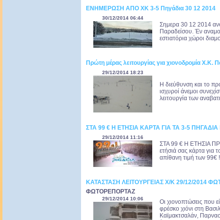
ΕΝΗΜΕΡΩΣΗ ΑΠΟ ΧΚ 3-5 Πηγάδια 30 12 2014
30/12/2014 06:44
Σημερα 30 12 2014 ανο
Παραδείσου. Έν αναμον
εστιατόρια χώροι διαμ
Πρώτη μέρας λειτουργίας για χιονοδρομία Χ.Κ.
29/12/2014 18:23
Η διεύθυνση και το πρ
ισχυροί άνεμοι συνεχ
λειτουργία των αναβατ
ΣΤΑ 99 € Η ΕΤΗΣΙΑ ΚΑΡΤΑ ΓΙΑ ΤΑ 3-5 ΠΗΓΑΔΙ
29/12/2014 11:16
ΣΤΑ 99 € Η ΕΤΗΣΙΑ Π
ετήσιά σας κάρτα για 
απίθανη τιμή των 99€ !
ΚΑΤΑΣΤΑΣΗ ΛΕΙΤΟΥΡΓΕΙΑΣ Χ/Κ 29/12/2014 Φ
ΦΩΤΟΡΕΠΟΡΤΑΖ
29/12/2014 10:06
Oι χιονοπτώσεις που ε
φρέσκο χιόνι στη Βασιλ
Καϊμακτσαλάν, Παρνασσ