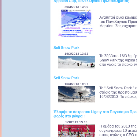
Appolon Cup, Πανελλήνιου Πρωταθλήματος
20/3/2013 13:00
Αγαπητοί φίλοι καλημ
του Πανελλήνιου Πρωτ
Μαρτίου. Σας ευχαριστ
Seli Snow Park
19/3/2013 13:32
Το Σάββατο 16/3 ξημέρω
Snow Park της Alpika 
από νωρίς το πάρκο ενώ
Seli Snow Park
15/3/2013 19:07
Το “ Seli Snow Park ” 
στάδιο της προετοιμασί
16/03/2013. Το πάρκο, 
Έλαμψε το άστρο του Ligety στο Παγκόσμιο Πρω
φορές στο βάθρο!!
5/3/2013 19:49
Η ομάδα του 2013 της 
συγκεντρώσει 10 μετά
στους αγώνες ο CEO τ