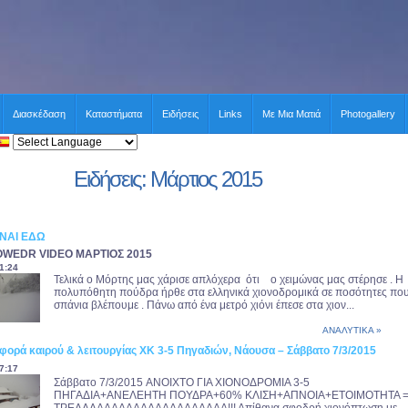
Διασκέδαση
Καταστήματα
Ειδήσεις
Links
Με Μια Ματιά
Photogallery
Ειδήσεις: Μάρτιος 2015
ΙΝΑΙ ΕΔΩ
OWEDR VIDEO ΜΑΡΤΙΟΣ 2015
1:24
Τελικά ο Μόρτης μας χάρισε απλόχερα ότι ο χειμώνας μας στέρησε . Η
πολυπόθητη πούδρα ήρθε στα ελληνικά χιονοδρομικά σε ποσότητες πο
σπάνια βλέπουμε . Πάνω από ένα μετρό χιόνι έπεσε στα χιον...
ΑΝΑΛΥΤΙΚΑ »
φορά καιρού & λειτουργίας ΧΚ 3-5 Πηγαδιών, Νάουσα – Σάββατο 7/3/2015
7:17
Σάββατο 7/3/2015 ANOIXTO ΓΙΑ ΧΙΟΝΟΔΡΟΜΙΑ 3-5
ΠΗΓΑΔΙΑ+ΑΝΕΛΕΗΤΗ ΠΟΥΔΡΑ+60% ΚΛΙΣΗ+ΑΠΝΟΙΑ+ΕΤΟΙΜΟΤΗΤΑ 