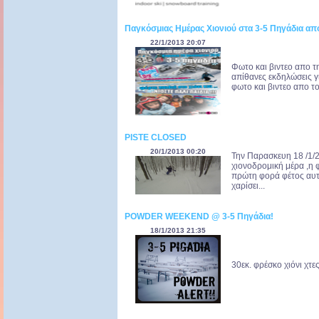
Παγκόσμιας Ημέρας Χιονιού στα 3-5 Πηγάδια απ
22/1/2013 20:07
Φωτο και βιντεο απο τ
απίθανες εκδηλώσεις γι
φωτο και βιντεο απο τ
PISTE CLOSED
20/1/2013 00:20
Την Παρασκευη 18 /1/2
χιονοδρομική μέρα ,η 
πρώτη φορά φέτος αυτό
χαρίσει...
POWDER WEEKEND @ 3-5 Πηγάδια!
18/1/2013 21:35
30εκ. φρέσκο χιόνι χτες