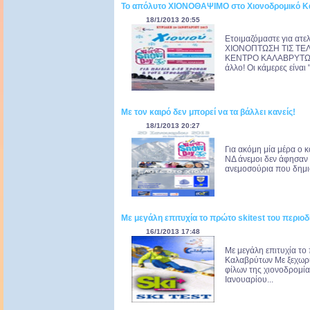
Το απόλυτο ΧΙΟΝΟΘΑΨΙΜΟ στο Χιονοδρομικό Κ
18/1/2013 20:55
Ετοιμαζόμαστε για 
ΧΙΟΝΟΠΤΩΣΗ ΤΙΣ ΤΕ
ΚΕΝΤΡΟ ΚΑΛΑΒΡΥΤΩΝ! 
άλλο! Οι κάμερες είναι "
Με τον καιρό δεν μπορεί να τα βάλλει κανείς!
18/1/2013 20:27
Για ακόμη μία μέρα ο 
ΝΔ άνεμοι δεν άφησαν 
ανεμοσούρια που δημιο
Με μεγάλη επιτυχία το πρώτο skitest του περιο
16/1/2013 17:48
Με μεγάλη επιτυχία το 
Καλαβρύτων Με ξεχωρι
φίλων της χιονοδρομία
Ιανουαρίου...