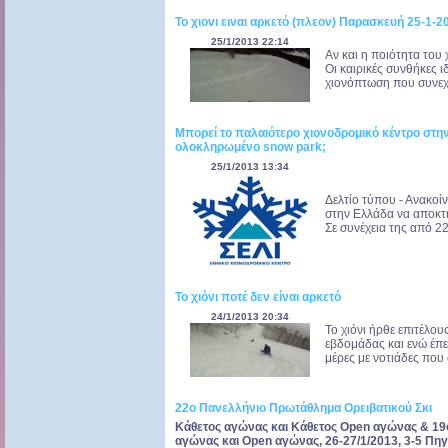
Το χιονι ειναι αρκετό (πλεον) Παρασκευή 25-1-2
25/1/2013 22:14
Αν και η ποιότητα του χ
Οι καιρικές συνθήκες ι
χιονόπτωση που συνεχίζ
Μπορεί το παλαιότερο χιονοδρομικό κέντρο στη
ολοκληρωμένο snow park;
25/1/2013 13:34
Δελτίο τύπου - Ανακοί
στην Ελλάδα να αποκτ
Σε συνέχεια της από 2
Το χιόνι ποτέ δεν είναι αρκετό
24/1/2013 20:34
Το χιόνι ήρθε επιτέλο
εβδομάδας και ενώ έπε
μέρες με νοτιάδες που 
22ο Πανελλήνιο Πρωτάθλημα Ορειβατικού Σκι
Κάθετος αγώνας και Κάθετος Open αγώνας & 19ο
αγώνας και Open αγώνας, 26-27/1/2013, 3-5 Πηγ