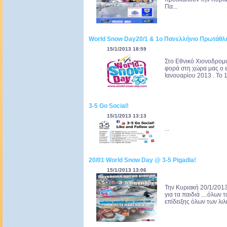
Πα...
World Snow Day20/1 & 1o Πανελλήνιο Πρωτάθλη
15/1/2013 18:59
Στο Εθνικό Χιονοδρομ
φορά στη χώρα μας ο 
Ιανουαρίου 2013 . To
3-5 Go Social!
15/1/2013 13:13
...
20/01 World Snow Day @ 3-5 Pigadia!
15/1/2013 13:06
Την Κυριακή 20/1/201
για τα παιδιά ....όλων
επίδειξης όλων των λιλ