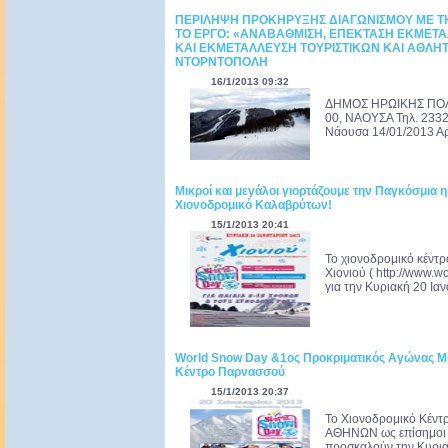
ΠΕΡΙΛΗΨΗ ΠΡΟΚΗΡΥΞΗΣ ΔΙΑΓΩΝΙΣΜΟΥ ΜΕ ΤΗ 
ΤΟ ΕΡΓΟ: «ΑΝΑΒΑΘΜΙΣΗ, ΕΠΕΚΤΑΣΗ ΕΚΜΕΤΑΛ
ΚΑΙ ΕΚΜΕΤΑΛΛΕΥΣΗ ΤΟΥΡΙΣΤΙΚΩΝ ΚΑΙ ΑΘΛΗ
ΝΤΟΡΝΤΟΠΟΛΗ
16/1/2013 09:32
ΔΗΜΟΣ ΗΡΩΙΚΗΣ ΠΟΛΕ
00, ΝΑΟΥΣΑ Τηλ. 233
Νάουσα 14/01/2013 Αρ.
Μικροί και μεγάλοι γιορτάζουμε την Παγκόσμια η
Χιονοδρομικό Καλαβρύτων!
15/1/2013 20:41
Το χιονοδρομικό κέντ
Χιονιού ( http://www.w
για την Κυριακή 20 Ιαν
World Snow Day &1ος Προκριματικός Αγώνας Μ
Κέντρο Παρνασσού
15/1/2013 20:37
Το Χιονοδρομικό Κέντρ
ΑΘΗΝΩΝ ως επίσημοι δ
προσκαλούν την Κυρια