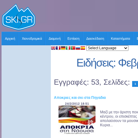
Αρχική
Χιονοδρομικά
Διαμονή
Εστίαση
Διασκέδαση
Καταστήματα
Ειδήσεις: Φε
Εγγραφές: 53, Σελίδες:
1
Αποκριες και σκι στα Πηγαδια
24/2/2012 18:51
Μαζί με την άριστη ποι
κέντρου, οι επισκέπτε
απολαύσουν τα μουσικ
Κυρια...