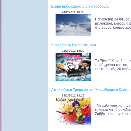
Εξαιρετικός καιρός για χιονοδρομία!
24/2/2012 18:33
Παρασκευή 24 Φεβρουα
με λιακάδα, ελαφρύ αε
στο βουνό, κυρίως χιο
Super Snow Event στο Σελι
24/2/2012 18:30
Το Εθνικό Χιονοδρομικ
τα 40 χρόνια του, σε 
της Κυριακής 26 Φεβρο
Αποκριάτικο Τριήμερο στο Χιονοδρομικό Κέντρο
24/2/2012 18:25
Με χάλκινους και παρ
ευκαιρία να διασκεδάσ
Σάββατο και την Κυριακ