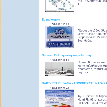
στα υπόλοιπα τμήματα
Τ...
Ευχαριστήριο
15/2/2012 13:20
Πέρασε μια εβδομάδα μ
χιονοπτώσεις που ξεπέ
θερμοκρασίες. Με αέρ
θυμηθούμ...
Νάουσα: Πόλη ηρωϊκή και μεθυστική
15/2/2012 12:51
Η ματιά θαμπώνει από
και τα χαϊμαλιά στις σ
προσωπείο, τα παλικάρ
μαγεμέν...
ΠΑΡΤΥ ΣΤΑ ΠΗΓΑΔΙΑ - ΑΠΟΚΡΙΕΣ ΣΤΗ ΝΑΟΥΣ
14/2/2012 21:48
Την Κυριακή 19 Φεβρου
Heart FM 93.1 και με 
LIFTBAR, με DJ τον γ