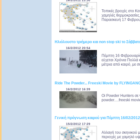
16/2/2012 23:50
Τοπικές βροχές στο Κεν
χαμηλές θερμοκρασίες,
Παρασκευή 17 Φεβρουα
Ηλιόλουστο τριήμερο και non stop ski το Σάββατ
16/2/2012 20:54
Πέμπτη 16 Φεβρουαρίο
εύχεται Χρόνια Πολλά 
μέτρια από καιρό, με σ
Ride The Powder... Freeski Movie by FLYINGA
16/2/2012 16:39
Οi Powder Hunters σε 
powder.....freeski m
Γενική πρόγνωση καιρού για Πέμπτη 16/02/2012
15/2/2012 17:29
Αλλαγή του σκηνικού μ
περιοχές με χαμηλό υψ