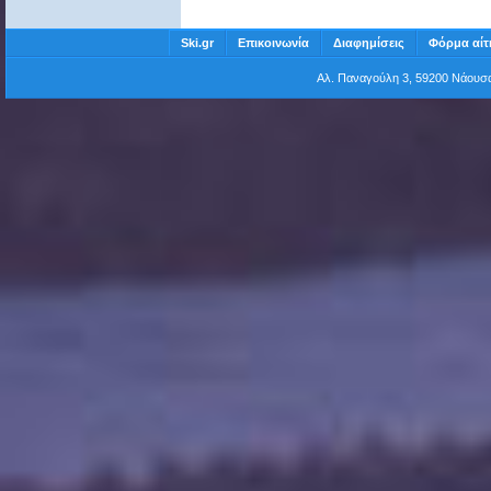
Ski.gr
Επικοινωνία
Διαφημίσεις
Φόρμα αίτ
Αλ. Παναγούλη 3, 59200 Νάου