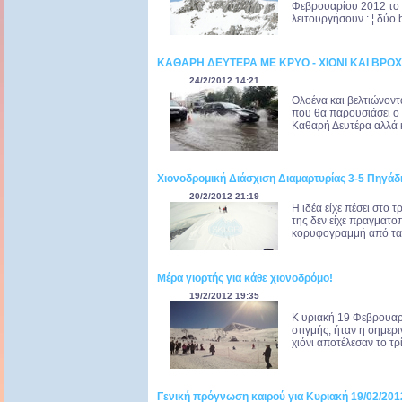
Φεβρουαρίου 2012 το Χ
λειτουργήσουν : ¦ δύο b
ΚΑΘΑΡΗ ΔΕΥΤΕΡΑ ΜΕ ΚΡΥΟ - ΧΙΟΝΙ ΚΑΙ ΒΡΟ
24/2/2012 14:21
Ολοένα και βελτιώνοντα
που θα παρουσιάσει ο 
Καθαρή Δευτέρα αλλά κ
Χιονοδρομική Διάσχιση Διαμαρτυρίας 3-5 Πηγάδ
20/2/2012 21:19
Η ιδέα είχε πέσει στο
της δεν είχε πραγματο
κορυφογραμμή από τα 5
Μέρα γιορτής για κάθε χιονοδρόμο!
19/2/2012 19:35
K υριακή 19 Φεβρουαρί
στιγμής, ήταν η σημερι
χιόνι αποτέλεσαν το τρί
Γενική πρόγνωση καιρού για Κυριακή 19/02/201