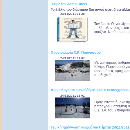
30’ με τον JamieOliver
To βιβλίο του διάσημου βρετανού σεφ, δίνει άλλ
24/11/2011 11:28
Τον Jamie Oliver λίγο
πολύ ταλαντούχος και 
κουζίνα. Να θυμίσουμε 
Προετοιμασία Χ.Κ. Παρνασσού
24/11/2011 11:07
Με γρήγορους ρυθμούς
Κέντρο Παρνασσού για 
συντηρήσεις προχωρούν 
υποδεχτού...
Δρομολογείται η αναβάθμιση και ο εκσυγχρονισ
24/11/2011 11:01
Πραγματοποιήθηκε την
η προγραμματισμένη σ
Ε.Σ.Π.Α. του Υπουργεί
Γενική πρόγνωση καιρού για Πέμπτη 24/11/2011