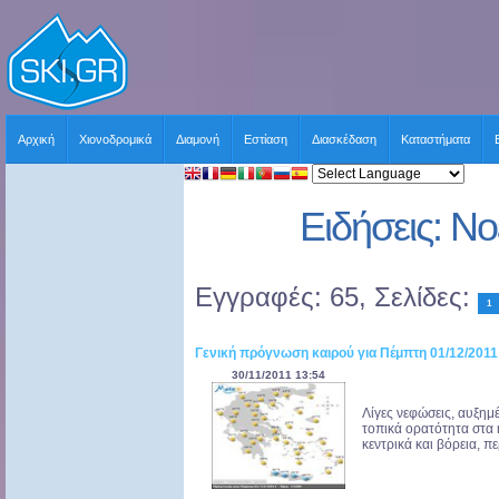
Αρχική
Χιονοδρομικά
Διαμονή
Εστίαση
Διασκέδαση
Καταστήματα
Ειδήσεις: Ν
Εγγραφές: 65, Σελίδες:
1
Γενική πρόγνωση καιρού για Πέμπτη 01/12/2011
30/11/2011 13:54
Λίγες νεφώσεις, αυξημ
τοπικά ορατότητα στα 
κεντρικά και βόρεια, π