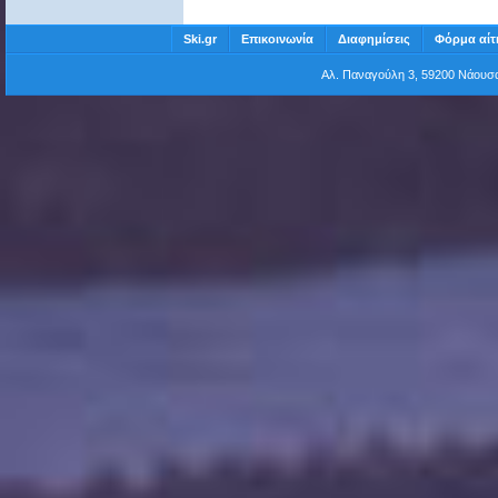
Ski.gr
Επικοινωνία
Διαφημίσεις
Φόρμα αίτ
Αλ. Παναγούλη 3, 59200 Νάου