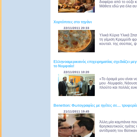
διαφέρει από το ούζο κα
Μάθετε εδώ για όλα αυ
Χορτόπιτες στο τηγάνι
22/11/2011 20:33
Υλικά Κύρια Υλικά Σπαν
τη γέμιση Κρεμμύδι φρέ
κουταλ. της σούπας, ψι
Ελληνοαμερικανός επιχειρηματίας σχεδιάζει μεγ
το Νυμφαίο!
22/11/2011 10:20
«Το όραμά μου είναι ν
μου -Νυμφαίο, Νάουσα,
πλούτο και πολλές ευκα
Benetton: Φωτογραφίες με ηγέτες σε… τρυφερές
21/11/2011 19:45
Άλλη μία καμπάνια που
θρησκευτικούς ηγέτες 
αντίδραση του Βατικανο