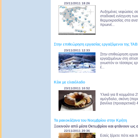
23/11/2011 18:26
Αυξημένες νεφώσεις σε
σταδιακή ενίσχυση των
θερμοκρασίας στα ανατ
πρωινέ...
Στην επιθεώρηση εργασίας εργαζόμενοι της ΤΑ
23/11/2011 12:33
Στην επιθεώρηση εργασ
εργαζομένων στη σίτιση
γνωστόν οι τέσσερις ερ
έ...
Κέικ με ελαιόλαδο
23/11/2011 10:52
Υλικά για 8 κομμάτια 2
αμύγδαλο, σκόνη (περα
βανίλια (προαιρετικά) 
Τα ρακοκάζανα του Νοεμβρίου στην Κρήτη
Ξεκινούν από μέσα Οκτωβρίου και φτάνουν ως σ
22/11/2011 20:36
Εσείς ξέρετε πότε και