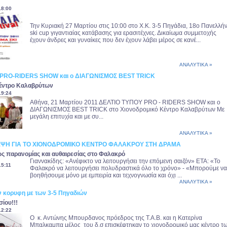
18:00
Την Κυριακή 27 Μαρτίου στις 10:00 στο Χ.Κ. 3-5 Πηγάδια, 18ο Πανελλήν
ski cup γιγαντιαίας κατάβασης για ερασιτέχνες. Δικαίωμα συμμετοχής
έχουν άνδρες και γυναίκες που δεν έχουν λάβει μέρος σε κανέ...
ΑΝΑΛΥΤΙΚΑ »
PRO-RIDERS SHOW και ο ΔΙΑΓΩΝΙΣΜΟΣ BEST TRICK
Κέντρο Καλαβρύτων
19:24
Αθήνα, 21 Μαρτίου 2011 ΔΕΛΤΙΟ ΤΥΠΟΥ PRO - RIDERS SHOW και ο
ΔΙΑΓΩΝΙΣΜΟΣ BEST TRICK στο Χιονοδρομικό Κέντρο Καλαβρύτων Με
μεγάλη επιτυχία και με συ...
ΑΝΑΛΥΤΙΚΑ »
ΨΗ ΓΙΑ ΤΟ ΧΙΟΝΟΔΡΟΜΙΚΟ ΚΕΝΤΡΟ ΦΑΛΑΚΡΟΥ ΣΤΗ ΔΡΑΜΑ
ς παρανομίας και αυθαιρεσίας στο Φαλακρό
Γιαννακίδης: «Ανέφικτο να λειτουργήσει την επόμενη σαιζόν» ΕΤΑ: «Το
15:11
Φαλακρό να λειτουργήσει πολυδραστικά όλο το χρόνο» - «Μπορούμε να
βοηθήσουμε μόνο με εμπειρία και τεχνογνωσία και όχι ...
ΑΝΑΛΥΤΙΚΑ »
ην κορυφη με των 3-5 Πηγαδιών
ίου!!!
12:22
Ο κ. Αντώνης Μπουρδανος πρόεδρος της Τ.Α.Β. και η Κατερίνα
Μπαλκαμπα μέλος του δ.σ επισκέφτηκαν το χιονοδρομικό μας κέντρο τ