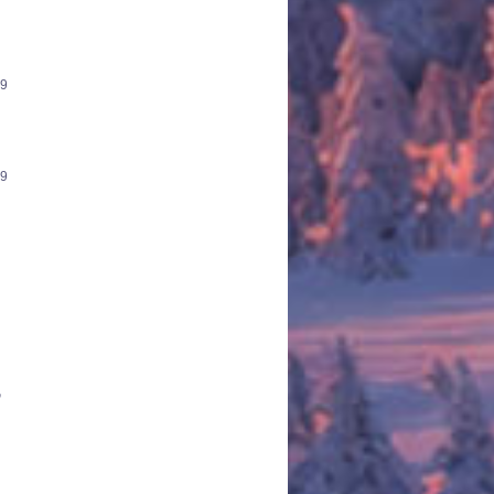
19
19
ν