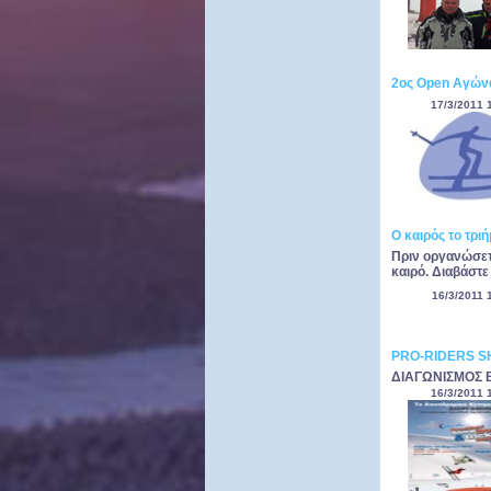
2ος Open Αγώνα
17/3/2011 
Ο καιρός το τρι
Πριν οργανώσετε
καιρό. Διαβάστε
16/3/2011 
PRO-RIDERS 
ΔΙΑΓΩΝΙΣΜΟΣ B
16/3/2011 