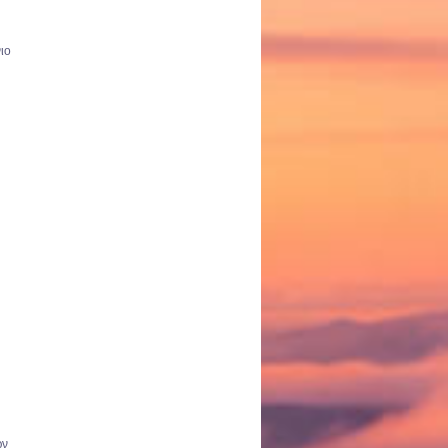
ιο
ων