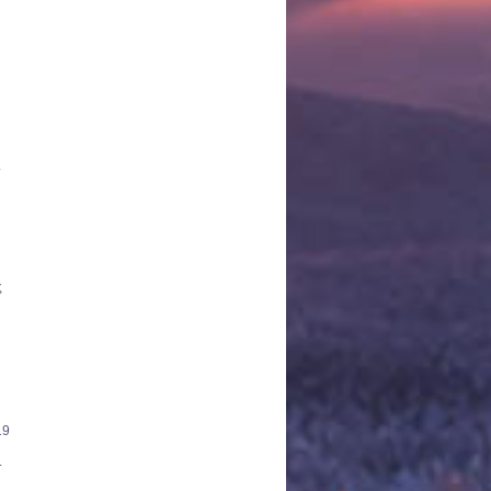
.
ς
19
.