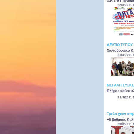
X.K 3-5 Πηγάδια
22/3/2011 
ΔΕΛΤΙΟ ΤΥΠΟΥ 
Χιονοδρομικό 
21/3/2011 
ΜΕΓΑΛΗ ΣΥΣΚΕ
Πλήρες καθεστώ
21/3/2011 
Τρελο χιόνι στ
+6 βαθμούς Κελσ
20/3/2011 