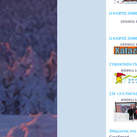
Ο ΚΑΙΡΟΣ ΣΗΜΕ
15/3/2011 
Ο ΚΑΙΡΟΣ ΣΗΜΕ
14/3/2011 
ΣΥΝΑΝΤΗΣΗ ΓΝΩ
8/3/2011 1
ΣΤΑ «3-5 ΠΗΓΑΔ
8/3/2011 1
Οδηγώντας στο 