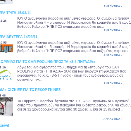
ΑΝΑΛΥΤΙΚΑ »
ΡΑ ΤΡΙΤΗ 15/03/11
ΙΟΝΙΟ αναμένονται παροδικά αυξημένες νεφώσεις. Οι άνεμοι θα πνέουν
19:26
Νοτιοανατολικοί 4 – 5 μποφόρ. Η θερμοκρασία θα κυμανθεί από 8 έως 
βαθμούς Κελσίου. ΉΠΕΙΡΟΣ αναμένεται παροδικά αυ...
ΑΝΑΛΥΤΙΚΑ »
ΡΑ ΔΕΥΤΕΡΑ 14/03/11
ΙΟΝΙΟ αναμένονται παροδικά αυξημένες νεφώσεις. Οι άνεμοι θα πνέουν
10:55
Νοτιοανατολικοί 4 – 5 μποφόρ. Η θερμοκρασία θα κυμανθεί από 8 έως 
βαθμούς Κελσίου. ΉΠΕΙΡΟΣ αναμένεται παροδικά αυξημένες νεφώσεις...
ΑΝΑΛΥΤΙΚΑ »
ΡΙΜΙΑΣ ΓΙΑ ΤΟ CAR POOLING ΠΡΟΣ ΤΑ «3-5 ΠΗΓΑΔΙΑ»
Λόγω του ενδιαφέροντος που υπάρχει για τη λειτουργία του CAR
8:10
POOLING για τα «ΠΗΓΑΔΙΑ» αλλά και των εύλογων επιφυλάξεων που
εκφράζονται, το Χ.Κ. «3-5 Πηγάδια» καλεί τους ενδιαφερόμενους σε
συνάντηση γν...
ΑΝΑΛΥΤΙΚΑ »
ΙΑ» ΟΙ ΣΚΙΕΡ ΓΙΑ ΤΟ ΡΕΚΟΡ ΓΚΙΝΕΣ
8:08
Το Σάββατο 5 Μαρτίου έφτασαν στο Χ.Κ. «3-5 Πηγάδια» οι Αμερικανοί
σκιέρ που προσπαθούν να πετύχουν ένα ιδιότυπο ρεκόρ, δηλ. να κάνου
σκι σε 32 χιονοδρομικά κέντρα από 30 χώρες , μέσα σε 15 ημέρες! ...
ΑΝΑΛΥΤΙΚΑ »
χιόνι!