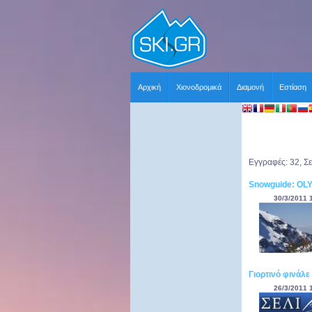
Αρχική
Χιονοδρομικά
Διαμονή
Εστίαση
Εγγραφές: 32, Σε
Snowguide: OLY
30/3/2011 
Γιορτινό φινάλε
26/3/2011 