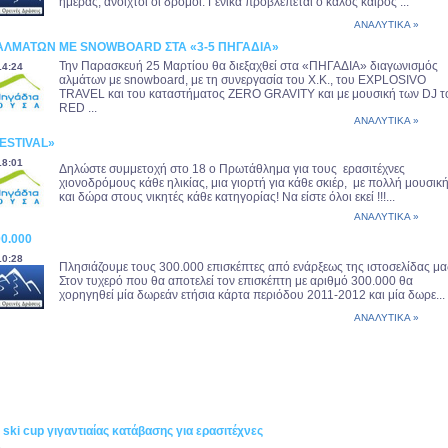
ημέρας, ανοιχτοί οι δρόμοι. Γενικά προβλέπεται ο καλός καιρός ...
ΑΝΑΛΥΤΙΚΑ »
ΑΛΜΑΤΩΝ ME SNOWBOARD ΣΤΑ «3-5 ΠΗΓΑΔΙΑ»
Την Παρασκευή 25 Μαρτίου θα διεξαχθεί στα «ΠΗΓΑΔΙΑ» διαγωνισμός
14:24
αλμάτων με snowboard, με τη συνεργασία του Χ.Κ., του EXPLOSIVO
TRAVEL και του καταστήματος ZERO GRAVITY και με μουσική των DJ τ
RED ...
ΑΝΑΛΥΤΙΚΑ »
FESTIVAL»
18:01
Δηλώστε συμμετοχή στο 18 ο Πρωτάθλημα για τους ερασιτέχνες
χιονοδρόμους κάθε ηλικίας, μια γιορτή για κάθε σκιέρ, με πολλή μουσικ
και δώρα στους νικητές κάθε κατηγορίας! Να είστε όλοι εκεί !!!...
ΑΝΑΛΥΤΙΚΑ »
00.000
10:28
Πλησιάζουμε τους 300.000 επισκέπτες από ενάρξεως της ιστοσελίδας μα
Στον τυχερό που θα αποτελεί τον επισκέπτη με αριθμό 300.000 θα
χορηγηθεί μία δωρεάν ετήσια κάρτα περιόδου 2011-2012 και μία δωρε...
ΑΝΑΛΥΤΙΚΑ »
ski cup γιγαντιαίας κατάβασης για ερασιτέχνες