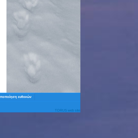
ποποίηση ευθυνών
TORUS web site