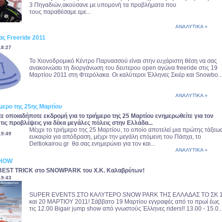
3 Πηγαδιών,ακούσανε με υπομονή τα προβλήματα που
τους παραθέσαμε εμε...
ΑΝΑΛΥΤΙΚΑ »
ς Freeride 2011
18:27
Το Χιονοδρομικό Κέντρο Παρνασσού είναι στην ευχάριστη θέση να σας
ανακοινώσει τη διοργάνωση του δευτερου open αγώνα freeride στις 19
Μαρτίου 2011 στη Φτερόλακα. Οι καλύτεροι Έλληνες Σκιέρ και Snowbo..
ΑΝΑΛΥΤΙΚΑ »
ήμερο της 25ης Μαρτίου
 οποιαδήποτε εκδρομή για το τριήμερο της 25 Μαρτίου ενημερωθείτε για τον
 τις προβλέψεις για δέκα μεγάλες πόλεις στην Ελλάδα...
Μέχρι το τριήμερο της 25 Μαρτίου, το οποίο αποτελεί μια πρώτης τάξεω
19:49
ευκαιρία για απόδραση, μέχρι την μεγάλη επόμενη του Πάσχα, το
Deltiokairou.gr θα σας ενημερώνει για τον και...
ΑΝΑΛΥΤΙΚΑ »
SHOW
EST TRICK στο SNOWPARK του Χ.Κ. Καλαβρύτων!
19:43
SUPER EVENTS ΣΤΟ KAΛΥΤΕΡΟ SNOW PARK ΤΗΣ ΕΛΛΑΔΑΣ ΤΟ ΣΚ 
και 20 ΜΑΡΤΙΟΥ 2011! Σάββατο 19 Μαρτίου εγγραφές από το πρωί έως
τις 12.00 Bigair jump show από γνωστούς Έλληνες riders!! 13.00 - 15.0..