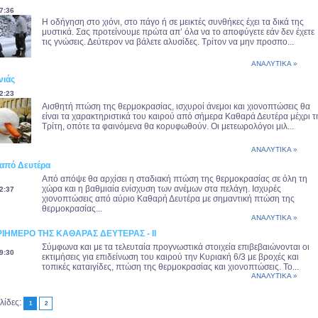
7:36
Η οδήγηση στο χιόνι, στο πάγο ή σε μεικτές συνθήκες έχει τα δικά της
μυστικά. Σας προτείνουμε πρώτα απ’ όλα να το αποφύγετε εάν δεν έχετε
τις γνώσεις. Δεύτερον να βάλετε αλυσίδες. Τρίτον να μην προσπο...
ΑΝΑΛΥΤΙΚΑ »
νιάς
2:23
Αισθητή πτώση της θερμοκρασίας, ισχυροί άνεμοι και χιονοπτώσεις θα
είναι τα χαρακτηριστικά του καιρού από σήμερα Καθαρά Δευτέρα μέχρι τ
Τρίτη, οπότε τα φαινόμενα θα κορυφωθούν. Οι μετεωρολόγοι μιλ...
ΑΝΑΛΥΤΙΚΑ »
 από Δευτέρα
Aπό απόψε θα αρχίσει η σταδιακή πτώση της θερμοκρασίας σε όλη τη
χώρα και η βαθμιαία ενίσχυση των ανέμων στα πελάγη. Ισχυρές
2:37
χιονοπτώσεις από αύριο Καθαρή Δευτέρα με σημαντική πτώση της
θερμοκρασίας...
ΑΝΑΛΥΤΙΚΑ »
ΡΙΗΜΕΡΟ ΤΗΣ ΚΑΘΑΡΑΣ ΔΕΥΤΕΡΑΣ - II
Σύμφωνα και με τα τελευταία προγνωστικά στοιχεία επιβεβαιώνονται οι
9:30
εκτιμήσεις για επιδείνωση του καιρού την Κυριακή 6/3 με βροχές και
τοπικές καταιγίδες, πτώση της θερμοκρασίας και χιονοπτώσεις. Το...
ΑΝΑΛΥΤΙΚΑ »
λίδες:
1
2