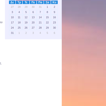
Δε
Τρ
Τε
Πε
Πα
Σα
Κυ
27
28
29
30
31
1
2
3
4
5
6
7
8
9
10
11
12
13
14
15
16
ου
17
18
19
20
21
22
23
24
25
26
27
28
29
30
31
1
2
3
4
5
6
ή
ς.