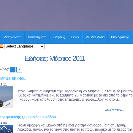
Διασκέδαση
Καταστήματα
Ειδήσεις
Links
Με Μια Ματιά
Photogallery
Ειδήσεις: Μάρτιος 2011
λίδες:
1
2
MPUS SKIING...
12:11
Στον Όλυμπο ανεβήκαμε την Παρασκευή 25 Μαρτίου με τον φίλο μου το
Κλιτς και κατεβήκαμε χθες Σάββατο 26 Μαρτίου με τα σκι από το ρέμα τ
Γκαβού! καλή απόλαυση στις επερχόμενες φωτό... Αρχικά στο μ...
ΑΝΑΛΥΤΙΚΑ »
 της φετεινής χειμερινής περιόδου
11:54
Πολύ όμορφη και ξεχωριστή η μέρα για την χιονοδρομία η σημερινή.
Λιακάδα, παγωμένο το χιόνι στις πίστες το πρωί, μαλακό με το πέρας της