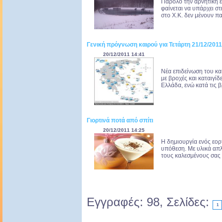
Παρόλο την αρνητική ε
φαίνεται να υπάρχει στ
στο X.K. δεν μένουν πα
Γενική πρόγνωση καιρού για Τετάρτη 21/12/2011
20/12/2011 14:41
Νέα επιδείνωση του κα
με βροχές και καταιγίδ
Ελλάδα, ενώ κατά τις 
Γιορτινά ποτά από σπίτι
20/12/2011 14:25
Η δημιουργία ενός εορ
υπόθεση. Με υλικά απλ
τους καλεσμένους σας 
Εγγραφές: 98, Σελίδες:
1