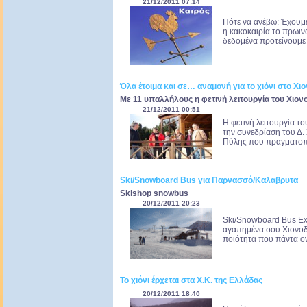
21/12/2011 07:14
Πότε να ανέβω: Έχουμε
η κακοκαιρία το πρωιν
δεδομένα προτείνουμε 
Όλα έτοιμα και σε… αναμονή για το χιόνι στο Χ
Με 11 υπαλλήλους η φετινή λειτουργία του Χιο
21/12/2011 00:51
Η φετινή λειτουργία 
την συνεδρίαση του Δ. 
Πύλης που πραγματοπο
Ski/Snowboard Βus για Παρνασσό/Καλαβρυτα
Skishop snowbus
20/12/2011 20:23
Ski/Snowboard Βus Ex
αγαπημένα σου Χιονοδ
ποιότητα που πάντα ον
Το χιόνι έρχεται στα X.K. της Ελλάδας
20/12/2011 18:40