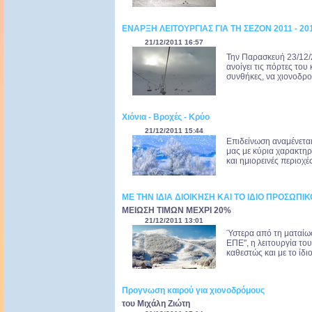
ΕΝΑΡΞΗ ΛΕΙΤΟΥΡΓΙΑΣ ΓΙΑ ΤΗ ΣΕΖΟΝ 2011 - 20
21/12/2011 16:57
Την Παρασκευή 23/12/20
ανοίγει τις πόρτες του
συνθήκες, να χιονοδρομ
Xιόνια - Βροχές - Κρύο
21/12/2011 15:44
Eπιδείνωση αναμένετα
μας με κύρια χαρακτηρισ
και ημιορεινές περιοχέ
ΜΕ ΤΗΝ ΙΔΙΑ ΔΙΟΙΚΗΣΗ ΚΑΙ ΤΟ ΙΔΙΟ ΠΡΟΣΩΠΙΚΟ
ΜΕΙΩΣΗ ΤΙΜΩΝ ΜΕΧΡΙ 20%
21/12/2011 13:01
Ύστερα από τη ματαίωσ
ΕΠΕ", η λειτουργία του
καθεστώς και με το ίδ
Προγνωση καιρού για χιονοδρόμους
του Μιχάλη Ζιώτη