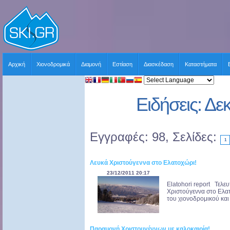
Αρχική
Χιονοδρομικά
Διαμονή
Εστίαση
Διασκέδαση
Καταστήματα
Ειδήσεις: Δε
Εγγραφές: 98, Σελίδες:
1
Λευκά Χριστούγεννα στο Ελατοχώρι!
23/12/2011 20:17
Elatohori report Τελε
Χριστούγεννα στο Ελατ
του χιονοδρομικού και 
Παραμονή Χριστουγέννων με καλοκαιρία!