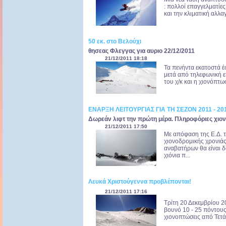
: πολλοί επαγγελματίε
και την κλιματική αλλα
50 εκ. στο Βελούχι
θησεας Φλεγγας για αυριο 22/12/2011
21/12/2011 18:18
Τα πενήντα εκατοστά έ
μετά από τηλεφωνική 
του χ/κ και η χιονόπτωσ
ΕΝΑΡΞΗ ΛΕΙΤΟΥΡΓΙΑΣ ΓΙΑ ΤΗ ΣΕΖΟΝ 2011 - 20
Δωρεάν λιφτ την πρώτη μέρα. Πληροφόριες χιον
21/12/2011 17:50
Με απόφαση της Ε.Δ. το
χιονοδρομικής χρονιά
αναβατήρων θα είναι δ
χιόνια π...
Λευκά Χριστούγεννα προβλέπονται!
21/12/2011 17:16
Τρίτη 20 Δεκεμβρίου 2
βουνό 10 - 25 πόντους 
χιονοπτώσεις από Τετάρ