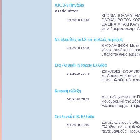
Χ.Κ. 3-5 Πηγάδια
Δελτίο Τύπου
ΧΡΟΝΙΑ ΠΟΛΛΑ ΥΓΕΙ
ΟΛΟΚΛΗΡΟ ΤΟΝ ΚΟΣ
6/1/2010 08:16
ΘΑ ΕΙΝΑΙ ΛΙΓΑΚΙ ΚΑΛ
χιονοδρομικό κέντρο Α
Με αλυσίδες τα Ι.Χ. σε πολλές περιοχές
ΘΕΣΣΑΛΟΝΙΚΗ. Με χιον
6/1/2010 05:05
γύρω ορεινά και ημιορε
υπόλοιπο νομό έδειξε χ
Στα «λευκά» η βόρεια Ελλάδα
Στα «λευκά» έχουν ντυθ
5/1/2010 20:44
και Δυτική Μακεδονία,
με αντιολισθητικές αλυσ
Καιρική εξέλιξη
Mε τα νέα χιόνια από 
5/1/2010 20:11
χιονοδρομικά της Βόρει
Ελλάδα υπάρχει μια μά
Στα λευκά η Β. Ελλάδα
Στα λευκά έχουν ντυθε
5/1/2010 18:16
Ελλάδας, ενώ στη Φλώ
πέντε βαθμούς. Προβλή