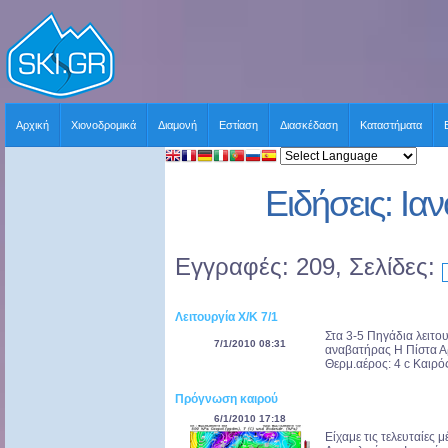
Αρχική
Χιονοδρομικά
Διαμονή
Εστίαση
Διασκέδαση
Καταστήματα
Ειδήσεις: Ια
Εγγραφές: 209, Σελίδες:
Λειτουργία Χ/Κ 7/1
Στα 3-5 Πηγάδια λειτο
7/1/2010 08:31
αναβατήρας Η Πίστα Αρ
Θερμ.αέρος: 4 c Καιρός
Πρόγνωση καιρού
6/1/2010 17:18
Είχαμε τις τελευταίες 