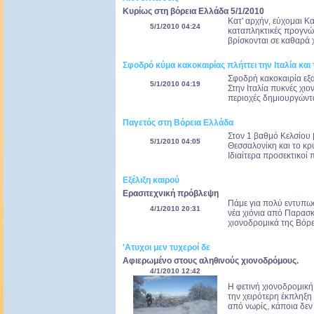
Κυρίως στη βόρεια Ελλάδα 5/1/2010
Κατ' αρχήν, εύχομαι Κα
5/1/2010 04:24
καταπληκτικές προγνώσ
βρίσκονται σε καθαρά χ
Σφοδρό κύμα κακοκαιρίας πλήττει την Ιταλία και
Σφοδρή κακοκαιρία εξα
5/1/2010 04:19
Στην Ιταλία πυκνές χιο
περιοχές δημιουργώντα
Παγετός στη Βόρεια Ελλάδα
Στον 1 βαθμό Κελσίου 
5/1/2010 04:05
Θεσσαλονίκη και το κρύ
Ιδιαίτερα προσεκτικοί π
Εξέλιξη καιρού
Ερασιτεχνική πρόβλεψη
Πάμε για πολύ εντυπωσ
4/1/2010 20:31
νέα χιόνια από Παρασκ
χιονοδρομικά της Βόρει
'Ατυχοι μεν τυχεροί δε
Αφιερωμένο στους αληθινούς χιονοδρόμους.
4/1/2010 12:42
Η φετινή χιονοδρομική
την χειρότερη έκπληξη 
από νωρίς, κάποια δεν