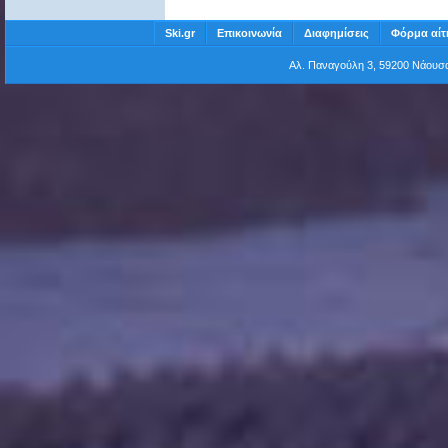
Ski.gr
Επικοινωνία
Διαφημίσεις
Φόρμα αίτ
Αλ. Παναγούλη 3, 59200 Νάου