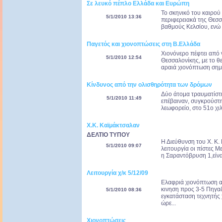
Σε λευκό πέπλο Ελλάδα και Ευρώπη
Το σκηνικό του καιρού
5/1/2010 13:36
περιφερειακά της Θεσσ
βαθμούς Κελσίου, ενώ 
Παγετός και χιονοπτώσεις στη Β.Ελλάδα
Χιονόνερο πέφτει από 
5/1/2010 12:54
Θεσσαλονίκης, με το θ
αραιά χιονόπτωση σημει
Κίνδυνος από την ολισθηρότητα των δρόμων
Δύο άτομα τραυματίστη
5/1/2010 11:49
επέβαιναν, συγκρούστηκ
λεωφορείο, στο 51ο χι
Χ.Κ. Καϊμάκτσαλαν
ΔΕΛΤΙΟ ΤΥΠΟΥ
Η Διεύθυνση του Χ. Κ.
5/1/2010 09:07
λειτουργία οι πίστες Μ
η Σαραντόβρυση 1,είνα
Λειτουργία χ/κ 5/12/09
Ελαφριά χιονόπτωση α
κινηση προς 3-5 Πηγαδι
5/1/2010 08:36
εγκατάσταση τεχνητής 
ώρε...
Χιονοπτώσεις