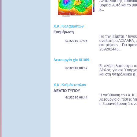
Ανατολικά της Ισπανία
Βόρεια. Αυτό και το β
κ...
Χ.Κ. Καλαβρύτων
Ενημέρωση
Για την Πέμπτη 7 Ιανο
αναβατήρα ΑΧΙΛΛΕΑ, μό
6/1/2010 17:05
επιτρέψουν... Για άμ
269202445...
Λειτουργία χ/κ 6/1/09
Σε πλήρη λειτουργία το
6/1/2010 08:57
Αίολος για σκι.Υπάρχο
και στη Φτερόλακκα η 7
Χ.Κ. Καϊμάκτσαλαν
ΔΕΛΤΙΟ ΤΥΠΟΥ
Η Διεύθυνση του Χ. Κ.
6/1/2010 08:44
λειτουργία οι πίστες Μ
η Σαραντόβρυση 1 είνα