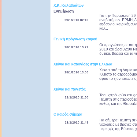
Χ.Κ. Καλαβρύτων
Ενημέρωση
Για την Παρασκευή 29 
αναβατήρων: ΕΡΜΗ, Α
29/1/2010 02:10
εφόσον οι καιρικές συ
καλ...
Γενική πρόγνωση καιρού
Οι προγνώσεις σε αυτή
28/1/2010 19:22
2010 και ώρα 02:00 Νε
δυτικά, βόρεια και τα ν
Χιόνια και καταιγίδες στην Ελλάδα
Χιόνια από τη Λαμία κα
28/1/2010 13:00
Κλειστό το αεροδρόμιο
αφού το χιόνι έπεφτε σ
Χιόνια και παγετός
Τσουχτερό κρύο και χι
28/1/2010 11:50
Πέμπτη στις περισσότε
καθώς και της Θεσσαλί
Ο καιρός σήμερα
Για σήμερα Πέμπτη σε
28/1/2010 11:49
νεφώσεις με βροχές στα
περιοχές της Βόρειας χ