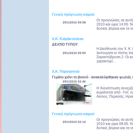
Γενική πρόγνωση καιρού
Οι προγνώσεις σε αυτή
29/1/2010 09:58
2010 και ώρα 14:00. Νε
δυτικά, βόρεια και τα ν
Χ.Κ. Καϊμάκτσαλαν
ΔΕΛΤΙΟ ΤΥΠΟΥ
Η Διεύθυνση του Χ. Κ.
λειτουργία οι πίστες ba
29/1/2010 09:55
Σαραντόβρυση 2. Oι κα
χαρακτηρί...
Χ.Κ. Παρνασσού
Γεμάτο χιόνι το βουνό - ανακαλύφθηκαν φωλιέ
29/1/2010 02:46
Η Χιονόπτωση συνεχίζε
κυμαίνεται από -7οC έ
Αίολος, Περικλής, Ηρακ
Γενική πρόγνωση καιρού
Οι προγνώσεις σε αυτή
29/1/2010 02:14
2010 και ώρα 08:00. Νε
δυτικά, βόρεια και τα ν