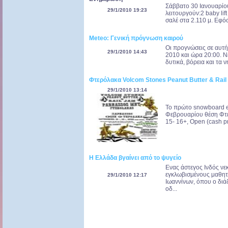
Σάββατο 30 Ιανουαρίου
29/1/2010 19:23
λειτουργούν:2 baby lif
σαλέ στα 2.110 μ. Εφόσ
Meteo: Γενική πρόγνωση καιρού
Οι προγνώσεις σε αυτή
29/1/2010 14:43
2010 και ώρα 20:00. Νε
δυτικά, βόρεια και τα ν
Φτερόλακα Volcom Stones Peanut Butter & Rai
29/1/2010 13:14
Το πρώτο snowboard ev
Φεβρουαρίου θέση Φτερ
15- 16+, Open (cash pri
Η Ελλάδα βγαίνει από το ψυγείο
Ενας άστεγος Ινδός νε
εγκλωβισμένους μαθητ
29/1/2010 12:17
Ιωαννίνων, όπου ο διά
οδ...