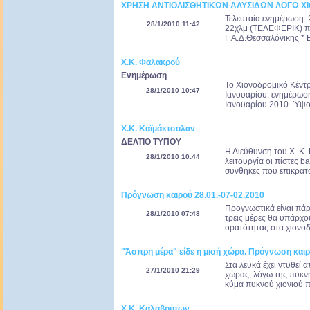
ΧΡΗΣΗ ΑΝΤΙΟΛΙΣΘΗΤΙΚΩΝ ΑΛΥΣΙΔΩΝ ΛΟΓΩ Χ
Τελευταία ενημέρωση: 
28/1/2010 11:42
22χλμ (ΤΕΛΕΦΕΡΙΚ) π
Γ.Α.Δ.Θεσσαλόνικης * Ε
Χ.Κ. Φαλακρού
Ενημέρωση
Το Χιονοδρομικό Κέντρ
28/1/2010 10:47
Ιανουαρίου, ενημέρωση
Ιανουαρίου 2010. Ύψος
Χ.Κ. Καϊμάκτσαλαν
ΔΕΛΤΙΟ ΤΥΠΟΥ
Η Διεύθυνση του Χ. Κ.
28/1/2010 10:44
λειτουργία οι πίστες ba
συνθήκες που επικρατο
Πρόγνωση καιρού 28.01.-07-02.2010
Προγνωστικά είναι πάρ
28/1/2010 07:48
τρεις μέρες θα υπάρχο
ορατότητας στα χιονοδ
"Άσπρη μέρα" είδε η μισή χώρα. Πρόγνωση και
Στα λευκά έχει ντυθεί 
27/1/2010 21:29
χώρας, λόγω της πυκν
κύμα πυκνού χιονιού π
Χ.Κ. Καλαβρύτων