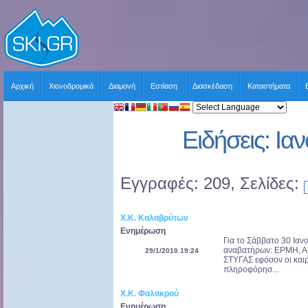
Αρχική
Χιονοδρομικά
Διαμονή
Εστίαση
Διασκέδαση
Καταστήματα
Ειδήσεις: Ια
Εγγραφές: 209, Σελίδες:
Χ.Κ. Καλαβρύτων
Ενημέρωση
Για το Σάββατο 30 Ιαν
αναβατήρων: ΕΡΜΗ, Α
29/1/2010 19:24
ΣΤΥΓΑΣ εφόσον οι καιρ
πληροφόρησ...
Χ.Κ. Φαλακρού
Ενημέρωση