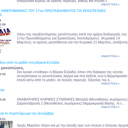
ηπειρωτικά κυρίως σε ορεινές περιοχές, καθώς και πτώση τ...
ΑΝΑΛΥΤΙΚΑ »
 ΗΜΕΡΟΜΗΝΙΑΣ ΤΟΥ 17ου ΠΡΩΤΑΘΛΗΜΑΤΟΣ ΓΙΑ ΕΡΑΣΙΤΕΧΝΕΣ
Σ
α
1:58
Λόγω της προβλεπόμενης χιονόπτωσης κατά την ημέρα διεξαγωγής του
17ου Πρωταθλήματος για Ερασιτέχνες Χιονοδρόμους (Κυριακή 14
Μαρτίου), οι αγώνες μετατίθενται για την Κυριακή 21 Μαρτίου, ελπίζοντα.
ΑΝΑΛΥΤΙΚΑ »
άτω από το μηδέν στη βόρεια Ελλάδα
 χιονοπτώσεις.
Στα λευκά «ντύθηκε» η Βόρεια Ελλάδα, όπου στη διάρκεια της νύχτας
0:55
συνεχίστηκαν οι χιονοπτώσεις ακόμα και στα πεδινά, ενώ η θερμοκρασία
έπεσε κάτω από το μηδέν, σε πολλές περιοχές. Εξαιτίας της κ...
ΑΝΑΛΥΤΙΚΑ »
λαν
ΑΝΑΒΑΤΗΡΕΣ ΚΑΙΡΙΚΕΣ ΣΥΝΘΗΚΕΣ Μετερίζι (Μονοθέσιος συρόμενος)
0:30
Σαραντόβρυση 2 (Μονοθέσιος συρόμενος) Θερμοκρασία Βάσης: -6 c ...
ΑΝΑΛΥΤΙΚΑ »
 και το συμπλήρωμα του Δεκέμβρη
9:01
Αρχές Μαρτίου πλέον και με την άνοιξη προ των πυλών ο έλληνας άρχισ