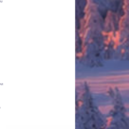
υν
νι
υ