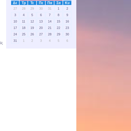
Δε
Τρ
Τε
Πε
Πα
Σα
Κυ
27
28
29
30
31
1
2
3
4
5
6
7
8
9
10
11
12
13
14
15
16
17
18
19
20
21
22
23
24
25
26
27
28
29
30
31
1
2
3
4
5
6
ίς