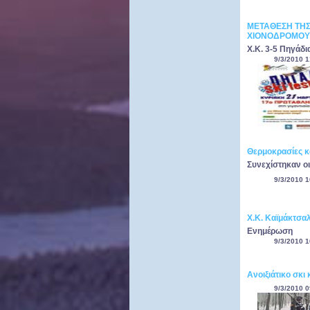
ΜΕΤΑΘΕΣΗ ΤΗΣ
ΧΙΟΝΟΔΡΟΜΟΥ
Χ.Κ. 3-5 Πηγάδι
9/3/2010 1
Θερμοκρασίες κ
Συνεχίστηκαν οι
9/3/2010 1
Χ.Κ. Καϊμάκτσα
Ενημέρωση
9/3/2010 1
Ανοιξιάτικο σκι
9/3/2010 0