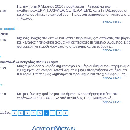
Για την Τρίτη 9 Μαρτίου 2010 προβλέπεται η λειτουργία των
αναβατήρων:ΕΡΜΗ, ΑΧΙΛΛΕΑ, ΘΕΤΙΣ, ΑΡΤΕΜΙΣ και ΣΤΥΓΑΣ,εφόσον οι
7:36
καιρικές συνθήκες το επιτρέψουν... Για άμεση πληροφόρηση καλέστε στα
τηλέφωνα...
ΑΝΑΛΥΤΙΚΑ »
η καιρού
 2010
Ισχυρές βροχές στα δυτικά και νότια ηπειρωτικά, χιονοπτώσεις στα βόρει
4:39
και κεντρικά ηπειρωτικά ακόμα και σε περιοχές με χαμηλό υψόμετρο, με 
φαινόμενα να εξασθενούν από το απόγευμα, και λίγες βροχέ...
ΑΝΑΛΥΤΙΚΑ »
ύ
 αναστολή λειτουργίας στα Κελλάρια
Μας αιφνιδίασε ο καιρός σήμερα αφού οι μέτριοι άνεμοι που περιμέναμε
4:35
εξελίχθηκαν σε ισχυροί. Αποτέλεσμα να μην λειτουργήσουν καθόλου τα
Κελλάρια! Επίσης μας δημιούργησε πρόβλημα και στο χιόνι αφού μας...
ΑΝΑΛΥΤΙΚΑ »
ων
Μέτριοι έως ισχυροί άνεμοι. Για άμεση πληροφόρηση καλέστε στα
0:18
τηλέφωνα 2692024451-52 από 08:30 έως 16:00 καθημερινά......
ΑΝΑΛΥΤΙΚΑ »
Σελίδες:
1
2
3
4
5
6
7
8
9
Αρχείο ειδήσεων