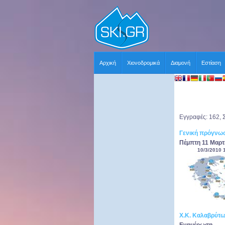
Αρχική
Χιονοδρομικά
Διαμονή
Εστίαση
Εγγραφές: 162, 
Γενική πρόγνωσ
Πέμπτη 11 Μαρτ
10/3/2010 
Χ.Κ. Καλαβρύτ