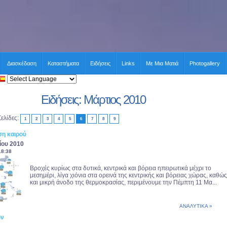
Διασκέδαση
Καταστήματα
Ειδήσεις
Links
Με Μια Ματιά
Photogallery
Ειδήσεις: Μάρτιος 2010
Σελίδες:
1
2
3
4
5
6
7
8
9
η καιρού
ίου 2010
18:38
Βροχές κυρίως στα δυτικά, κεντρικά και βόρεια ηπειρωτικά μέχρι το
μεσημέρι, λίγα χιόνια στα ορεινά της κεντρικής και βόρειας χώρας, καθώς
και μικρή άνοδο της θερμοκρασίας, περιμένουμε την Πέμπτη 11 Μα...
ΑΝΑΛΥΤΙΚΑ »
ων