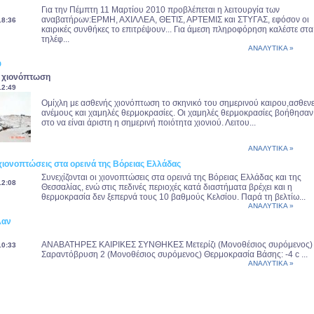
Για την Πέμπτη 11 Μαρτίου 2010 προβλέπεται η λειτουργία των
αναβατήρων:ΕΡΜΗ, ΑΧΙΛΛΕΑ, ΘΕΤΙΣ, ΑΡΤΕΜΙΣ και ΣΤΥΓΑΣ, εφόσον οι
18:36
καιρικές συνθήκες το επιτρέψουν... Για άμεση πληροφόρηση καλέστε στα
τηλέφ...
ΑΝΑΛΥΤΙΚΑ »
ύ
ς χιονόπτωση
12:49
Ομίχλη με ασθενής χιονόπτωση το σκηνικό του σημερινού καιρου,ασθενε
ανέμους και χαμηλές θερμοκρασίες. Οι χαμηλές θερμοκρασίες βοήθησαν
στο να είναι άριστη η σημερινή ποιότητα χιονιού. Λειτου...
ΑΝΑΛΥΤΙΚΑ »
 χιονοπτώσεις στα ορεινά της Βόρειας Ελλάδας
Συνεχίζονται οι χιονοπτώσεις στα ορεινά της Βόρειας Ελλάδας και της
12:08
Θεσσαλίας, ενώ στις πεδινές περιοχές κατά διαστήματα βρέχει και η
θερμοκρασία δεν ξεπερνά τους 10 βαθμούς Κελσίου. Παρά τη βελτίω...
ΑΝΑΛΥΤΙΚΑ »
λαν
ΑΝΑΒΑΤΗΡΕΣ ΚΑΙΡΙΚΕΣ ΣΥΝΘΗΚΕΣ Μετερίζι (Μονοθέσιος συρόμενος)
10:33
Σαραντόβρυση 2 (Μονοθέσιος συρόμενος) Θερμοκρασία Βάσης: -4 c ...
ΑΝΑΛΥΤΙΚΑ »