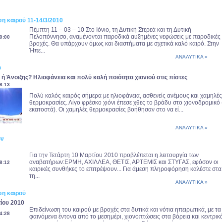
η καιρού 11-14/3/2010
Πέμπτη 11 – 03 – 10 Στο Ιόνιο, τη Δυτική Στερεά και τη Δυτική
Πελοπόννησο, αναμένονται παροδικά αυξημένες νεφώσεις με παροδικές
0:00
βροχές. Θα υπάρχουν όμως και διαστήματα με σχετικά καλό καιρό. Στην
Ήπε...
ΑΝΑΛΥΤΙΚΑ »
ύ
 Άνοιξης? Ηλιοφάνεια και πολύ καλή ποιότητα χιονιού στις πίστες
8:13
Πολύ καλός καιρός σήμερα με ηλιοφάνεια, ασθενείς ανέμους και χαμηλές
θερμοκρασίες. Λίγο φρέσκο χιόνι έπεσε χθες το βράδυ στο χιονοδρομικό 
εκατοστά). Οι χαμηλές θερμοκρασίες βοήθησαν στο να εί...
ΑΝΑΛΥΤΙΚΑ »
ων
Για την Τετάρτη 10 Μαρτίου 2010 προβλέπεται η λειτουργία των
αναβατήρων:ΕΡΜΗ, ΑΧΙΛΛΕΑ, ΘΕΤΙΣ, ΑΡΤΕΜΙΣ και ΣΤΥΓΑΣ, εφόσον οι
8:12
καιρικές συνθήκες το επιτρέψουν... Για άμεση πληροφόρηση καλέστε στα
τη...
ΑΝΑΛΥΤΙΚΑ »
η καιρού
τίου 2010
Επιδείνωση του καιρού με βροχές στα δυτικά και νότια ηπειρωτικά, με τα
4:28
φαινόμενα έντονα από το μεσημέρι, χιονοπτώσεις στα βόρεια και κεντρικ