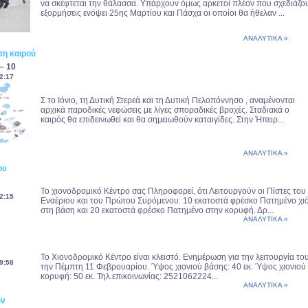
να σκέφτεται την θάλασσα. Υπάρχουν όμως αρκετοί πλέον που σχεδιάζο
εξορμήσεις ενόψει 25ης Μαρτίου και Πάσχα οι οποίοι θα ήθελαν ...
ΑΝΑΛΥΤΙΚΑ »
η καιρού
 – 10
2:17
Σ το Ιόνιο, τη Δυτική Στερεά και τη Δυτική Πελοπόννησο , αναμένονται
αρχικά παροδικές νεφώσεις με λίγες σποραδικές βροχές. Σταδιακά ο
καιρός θα επιδεινωθεί και θα σημειωθούν καταιγίδες. Στην Ήπειρ...
ΑΝΑΛΥΤΙΚΑ »
ου
Το χιονοδρομικό Κέντρο σας Πληροφορεί, ότι Λειτουργούν οι Πίστες του
2:15
Εναέριου και του Πρώτου Συρόμενου. 10 εκατοστά φρέσκο Πατημένο χιό
στη βάση και 20 εκατοστά φρέσκο Πατημένο στην κορυφή. Δρ...
ΑΝΑΛΥΤΙΚΑ »
Το Χιονοδρομικό Κέντρο είναι κλειστό. Ενημέρωση για την λειτουργία το
9:58
την Πέμπτη 11 Φεβρουαρίου. Ύψος χιονιού βάσης: 40 εκ. Ύψος χιονιού
κορυφή: 50 εκ. Τηλ.επικοινωνίας: 2521062224...
ΑΝΑΛΥΤΙΚΑ »
ων