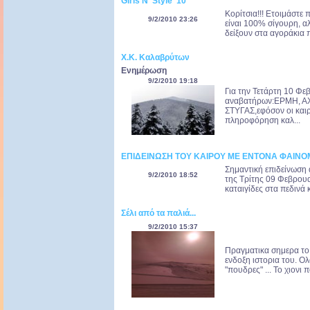
Girls N' Style '10
Κορίτσια!!! Ετοιμάστε 
9/2/2010 23:26
είναι 100% σίγουρη, αλ
δείξουν στα αγοράκια π
Χ.Κ. Καλαβρύτων
Ενημέρωση
9/2/2010 19:18
Για την Τετάρτη 10 Φε
αναβατήρων:ΕΡΜΗ, ΑΧ
ΣΤΥΓΑΣ,εφόσον οι καιρ
πληροφόρηση καλ...
ΕΠΙΔΕΙΝΩΣΗ ΤΟΥ ΚΑΙΡΟΥ ΜΕ ΕΝΤΟΝΑ ΦΑΙΝ
Σημαντική επιδείνωση 
9/2/2010 18:52
της Τρίτης 09 Φεβρουα
καταιγίδες στα πεδινά 
Σέλι από τα παλιά...
9/2/2010 15:37
Πραγματικα σημερα το 
ενδοξη ιστορια του. Ολα
"πουδρες" ... Το χιονι 