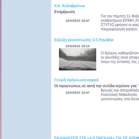
Χ.Κ. Καλαβρύτων
Ενημέρωση
Για την πέμπτη 11 Φεβ
αναβατήρων:ΕΡΜΗ, ΑΧ
10/2/2010 18:47
ΣΤΥΓΑΣ,εφόσον οι καιρ
πληροφόρηση καλέστ..
Εξέλιξη χιονόπτωσης 3-5 Πηγάδια
10/2/2010 18:10
Ο δρόμος καθαριζόταν 
οι αλυσίδες είναι απαρ
λόγω της έντασης της χ
Γενική πρόγνωση καιρού
Οι προγνώσεις σε αυτή την σελίδα ισχύουν για:
Βροχές και σποραδικές
10/2/2010 15:47
Ανατολική Μακεδονία, 
χιονοπτώσεις στα δυτικ
ΕΚΔΗΛΩΣΕΙΣ ΣΤΑ «3-5 ΠΗΓΑΔΙΑ» ΓΙΑ ΤΙΣ ΑΠΟ