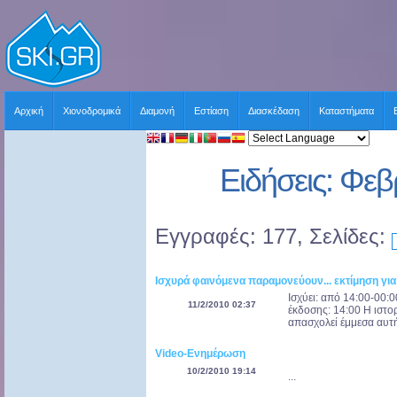
Αρχική
Χιονοδρομικά
Διαμονή
Εστίαση
Διασκέδαση
Καταστήματα
Ειδήσεις: Φε
Εγγραφές: 177, Σελίδες:
Ισχυρά φαινόμενα παραμονεύουν... εκτίμηση για
Ισχύει: από 14:00-00:
11/2/2010 02:37
έκδοσης: 14:00 H ιστο
απασχολεί έμμεσα αυτή 
Video-Ενημέρωση
10/2/2010 19:14
...