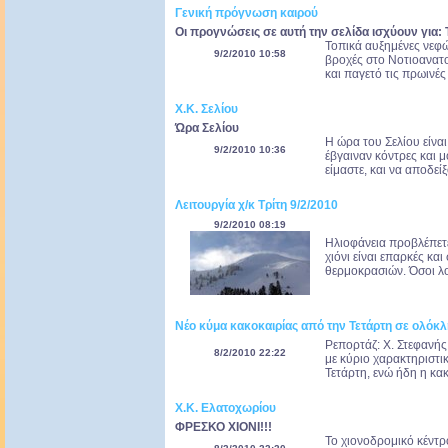
Γενική πρόγνωση καιρού
Οι προγνώσεις σε αυτή την σελίδα ισχύουν για: 
Τοπικά αυξημένες νεφώ
9/2/2010 10:58
βροχές στο Νοτιοανατο
και παγετό τις πρωινές
Χ.Κ. Σελίου
Ώρα Σελίου
Η ώρα του Σελίου είναι 
9/2/2010 10:36
έβγαιναν κόντρες και 
είμαστε, και να αποδεί
Λειτουργία χ/κ Τρίτη 9/2/2010
9/2/2010 08:19
Ηλιοφάνεια προβλέπετε
χιόνι είναι επαρκές κα
θερμοκρασιών. Όσοι λοι
Νέο κύμα κακοκαιρίας από την Τετάρτη σε ολόκ
Ρεπορτάζ: Χ. Στεφανής
8/2/2010 22:22
με κύριο χαρακτηριστι
Τετάρτη, ενώ ήδη η κακ
Χ.Κ. Ελατοχωρίου
ΦΡΕΣΚΟ ΧΙΟΝΙ!!!
Το χιονοδρομικό κέντρο