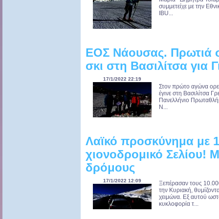
συμμετείχε με την Εθ
IBU...
ΕΟΣ Νάουσας. Πρωτιά σ
σκι στη Βασιλίτσα για 
17/1/2022 22:19
Στον πρώτο αγώνα ορει
έγινε στη Βασιλίτσα Γ
Πανελλήνιο Πρωταθλήμ
Ν...
Λαϊκό προσκύνημα με 1
χιονοδρομικό Σελίου! 
δρόμους
17/1/2022 12:09
Ξεπέρασαν τους 10.000
την Κυριακή, θυμίζον
χειμώνα. Εξ αυτού ωσ
κυκλοφορία τ...