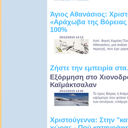
Άγιος Αθανάσιος: Χρισ
«Αράχωβα της Βόρειας
100%
25/12/2019 14:13
Από Φανή Χαρίση Πλη
Αθανασίου, μια ανάσα 
περιοχή, που έχει χαρ
Ζήστε την εμπειρία στα
Εξόρμηση στο Χιονοδρ
Καϊμάκτσαλαν
25/12/2019 14:06
Το όρος Βόρας ή Καϊμά
υψόμετρο που φτάνει τ
των συνόρων, υπάρχει 
Χριστούγεννα: Στην "κα
χώρας - Πού καταγράφη