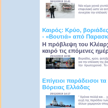
30/12/2019 10:41
Νέο κύμα χιονιά χτυπά 
επιφυλακή ώστε να αν
συνεχίσει την επέλασή τ
Καιρός: Κρύο, βοριάδες
- «Βουτιά» από Παρασκε
Η πρόβλεψη του Κλέαρ
καιρό τις επόμενες ημέ
25/12/2019 18:50
Βοριάδες, κρύο, ψιλόβρ
για την επέλαση της β
την πρωτοχρονιά . Το σ
Επίγειοι παράδεισοι τα
Βόρειας Ελλάδας
25/12/2019 14:17
“ Χρόνια πολλά και… χ
ευχή της περιόδου των ε
άλλων χειμερινών σπορ,