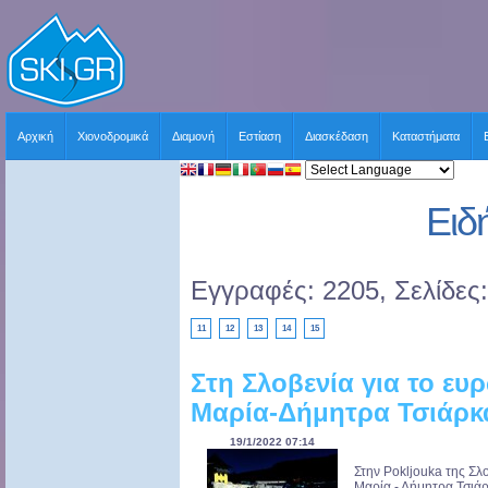
Αρχική
Χιονοδρομικά
Διαμονή
Εστίαση
Διασκέδαση
Καταστήματα
Ειδ
Εγγραφές: 2205, Σελίδες
11
12
13
14
15
Στη Σλοβενία για το ευ
Μαρία-Δήμητρα Τσιάρκ
19/1/2022 07:14
Στην Pokljouka της Σλ
Μαρία - Δήμητρα Τσιάρ