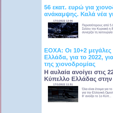
56 εκατ. ευρώ για χιον
ανάκαμψης. Καλά νέα γι
17/1/2022 12:06
Περισσότερους από 5.0
Σελίου την Κυριακή η 
συνεχίζει τη λειτουργί
ΕΟΧΑ: Οι 10+2 μεγάλες
Ελλάδα, για το 2022, γ
της χιονοδρομίας
Η αυλαία ανοίγει στις 2
Κύπελλο Ελλάδας στην
17/1/2022 11:51
Όλα είναι έτοιμα για τ
για την Ελληνική Ομο
θ’ ανοίξει το 1ο Κύπ...